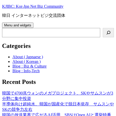
Skip
KJIBC: Kor-Jpn Net Biz Community
to
content
韓日 インターネットビジ交流団体
Menu and widgets
Search
Categories
About ( Japnaese )
About ( Korean )
Blog : Biz & Culture
Blog : Info-Tech
Recent Posts
韓国で4700兆ウォンのメガプロジェクト、SKやサムスンが3
分野に集中投資
半導体向け超純水、韓国が国産化で脱日本依存 サムスンや
SKの競争力左右
韓国の放送業界で広がるAI活用、SBSはOpen AIと選挙特番