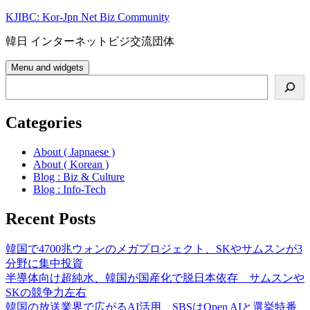
Skip
KJIBC: Kor-Jpn Net Biz Community
to
content
韓日 インターネットビジ交流団体
Menu and widgets
Search
Categories
About ( Japnaese )
About ( Korean )
Blog : Biz & Culture
Blog : Info-Tech
Recent Posts
韓国で4700兆ウォンのメガプロジェクト、SKやサムスンが3
分野に集中投資
半導体向け超純水、韓国が国産化で脱日本依存 サムスンや
SKの競争力左右
韓国の放送業界で広がるAI活用、SBSはOpen AIと選挙特番