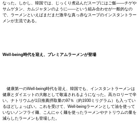
なった。しかし、韓国では、じっくり煮込んだスープにはご飯――チゲや
サムゲタン、カムジャタンのように――という組み合わせが一般的なの
で、ラーメンといえばまだまだ激辛な真っ赤なスープのインスタントラー
メンが主流である。
Well-being時代を迎え、プレミアムラーメンが登場
健康第一のWell-being時代を迎え、韓国でも、インスタントラーメンは
健康とダイエットの大敵として敬遠されるようになった。高カロリーで辛
い。ナトリウムが1日推薦摂取量の97％（約1930ミリグラム）も入ってい
るほどしょっぱい。これを受けて、Well-beingラーメンとして油を使って
いないノンフライ麺、こんにゃく麺を使ったラーメンやナトリウムの量を
減らしたラーメンも登場した。