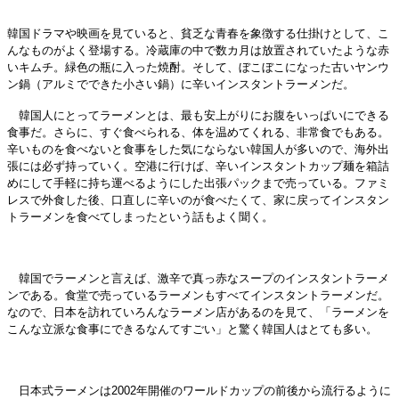
韓国ドラマや映画を見ていると、貧乏な青春を象徴する仕掛けとして、こ
んなものがよく登場する。冷蔵庫の中で数カ月は放置されていたような赤
いキムチ。緑色の瓶に入った焼酎。そして、ぼこぼこになった古いヤンウ
ン鍋（アルミでできた小さい鍋）に辛いインスタントラーメンだ。
韓国人にとってラーメンとは、最も安上がりにお腹をいっぱいにできる
食事だ。さらに、すぐ食べられる、体を温めてくれる、非常食でもある。
辛いものを食べないと食事をした気にならない韓国人が多いので、海外出
張には必ず持っていく。空港に行けば、辛いインスタントカップ麺を箱詰
めにして手軽に持ち運べるようにした出張パックまで売っている。ファミ
レスで外食した後、口直しに辛いのが食べたくて、家に戻ってインスタン
トラーメンを食べてしまったという話もよく聞く。
韓国でラーメンと言えば、激辛で真っ赤なスープのインスタントラーメ
ンである。食堂で売っているラーメンもすべてインスタントラーメンだ。
なので、日本を訪れていろんなラーメン店があるのを見て、「ラーメンを
こんな立派な食事にできるなんてすごい」と驚く韓国人はとても多い。
日本式ラーメンは2002年開催のワールドカップの前後から流行るように