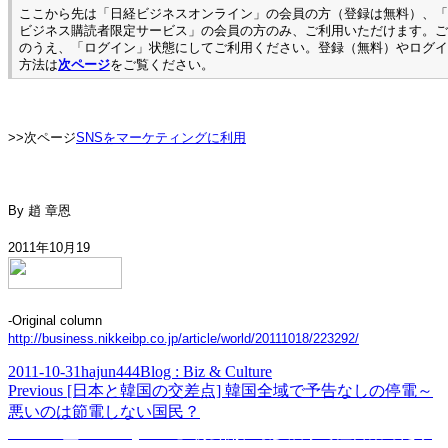
ここから先は「日経ビジネスオンライン」の会員の方（登録は無料）、「
ビジネス購読者限定サービス」の会員の方のみ、ご利用いただけます。ご
のうえ、「ログイン」状態にしてご利用ください。登録（無料）やログイ
方法は
次ページ
をご覧ください。
>>次ページ
SNSをマーケティングに利用
By
趙 章恩
2011年10月19
-Original column
http://business.nikkeibp.co.jp/article/world/20111018/223292/
Posted
Author
Categories
2011-10-31
hajun444
Blog : Biz & Culture
on
Post
Previous
Previous
[日本と韓国の交差点] 韓国全域で予告なしの停電～
post:
悪いのは節電しない国民？
navigation
Next
Next
5.3型「Galaxy Note」初公開、最多展示で注目集めたサ