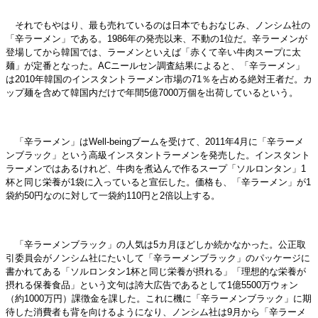
それでもやはり、最も売れているのは日本でもおなじみ、ノンシム社の
「辛ラーメン」である。1986年の発売以来、不動の1位だ。辛ラーメンが
登場してから韓国では、ラーメンといえば「赤くて辛い牛肉スープに太
麺」が定番となった。ACニールセン調査結果によると、「辛ラーメン」
は2010年韓国のインスタントラーメン市場の71％を占める絶対王者だ。カ
ップ麺を含めて韓国内だけで年間5億7000万個を出荷しているという。
「辛ラーメン」はWell-beingブームを受けて、2011年4月に「辛ラーメ
ンブラック」という高級インスタントラーメンを発売した。インスタント
ラーメンではあるけれど、牛肉を煮込んで作るスープ「ソルロンタン」1
杯と同じ栄養が1袋に入っていると宣伝した。価格も、「辛ラーメン」が1
袋約50円なのに対して一袋約110円と2倍以上する。
「辛ラーメンブラック」の人気は5カ月ほどしか続かなかった。公正取
引委員会がノンシム社にたいして「辛ラーメンブラック」のパッケージに
書かれてある「ソルロンタン1杯と同じ栄養が摂れる」「理想的な栄養が
摂れる保養食品」という文句は誇大広告であるとして1億5500万ウォン
（約1000万円）課徴金を課した。これに機に「辛ラーメンブラック」に期
待した消費者も背を向けるようになり、ノンシム社は9月から「辛ラーメ