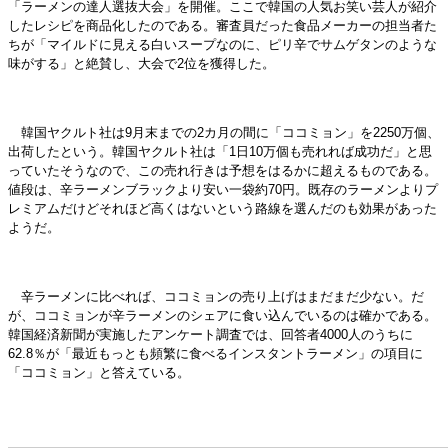
「ラーメンの達人選抜大会」を開催。ここで韓国の人気お笑い芸人が紹介
したレシピを商品化したのである。審査員だった食品メーカーの担当者た
ちが「マイルドに見える白いスープなのに、ピリ辛でサムゲタンのような
味がする」と絶賛し、大会で2位を獲得した。
韓国ヤクルト社は9月末までの2カ月の間に「ココミョン」を2250万個、
出荷したという。韓国ヤクルト社は「1日10万個も売れれば成功だ」と思
っていたそうなので、この売れ行きは予想をはるかに超えるものである。
値段は、辛ラーメンブラックより安い一袋約70円。既存のラーメンよりプ
レミアムだけどそれほど高くはないという路線を選んだのも効果があった
ようだ。
辛ラーメンに比べれば、ココミョンの売り上げはまだまだ少ない。だ
が、ココミョンが辛ラーメンのシェアに食い込んでいるのは確かである。
韓国経済新聞が実施したアンケート調査では、回答者4000人のうちに
62.8％が「最近もっとも頻繁に食べるインスタントラーメン」の項目に
「ココミョン」と答えている。