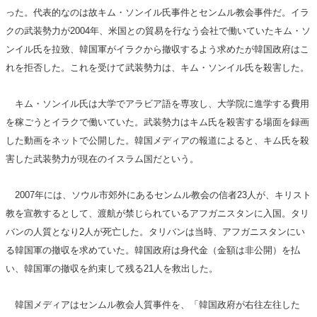
った。代表的なのは故キム・ソンイル氏事件とセンムル教会事件だ。イラ
クの武装勢力が2004年、米国との貿易を行なう会社で働いていたキム・ソ
ンイル氏を拉致、韓国軍がイラクから撤収するよう求めたが韓国政府はこ
れを拒否した。これを受けて武装勢力は、キム・ソンイル氏を殺害した。
キム・ソンイル氏は大学でアラビア語を専攻し、大学院に進学する費用
を稼ごうとイラクで働いていた。武装勢力はキム氏を殺害する場面を録画
した動画をネットで公開した。韓国メディアの報道によると、キム氏を殺
害した武装勢力が現在のイスラム国だという。
2007年には、ソウル市郊外にあるセンムル教会の信者23人が、キリスト
教を宣教するとして、渡航が禁じられているアフガニスタンに入国。タリ
バンの人質となり2人が死亡した。タリバンは当時、アフガニスタンにい
る韓国軍の撤収を求めていた。韓国政府は身代金（金額は非公開）を払
い、韓国軍の撤収を約束して残る21人を救出した。
韓国メディアはセンムル教会人質事件を、「韓国政府が右往左往した