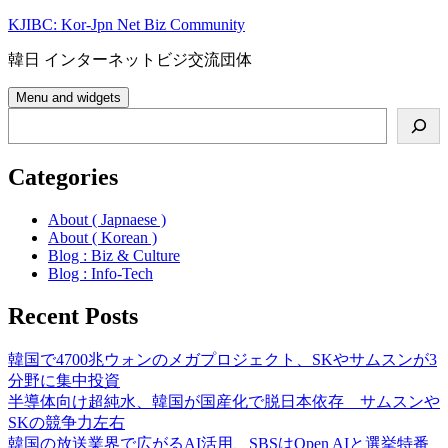
Skip
KJIBC: Kor-Jpn Net Biz Community
to
content
韓日 インターネットビジ交流団体
Menu and widgets
Search
Categories
About ( Japnaese )
About ( Korean )
Blog : Biz & Culture
Blog : Info-Tech
Recent Posts
韓国で4700兆ウォンのメガプロジェクト、SKやサムスンが3
分野に集中投資
半導体向け超純水、韓国が国産化で脱日本依存 サムスンや
SKの競争力左右
韓国の放送業界で広がるAI活用、SBSはOpen AIと選挙特番