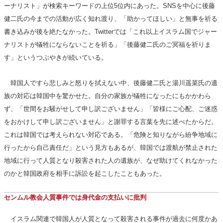
ーナリスト」が検索キーワードの上位5位内にあった。SNSを中心に後藤
健二氏の今までの活動が広く知れ渡り、「助かってほしい」と無事を祈る
書き込みが後を絶たなかった。Twitterでは「これ以上イスラム国でジャー
ナリストが犠牲にならないことを祈る」「後藤健二氏のご冥福を祈りま
す」というつぶやきが続いている。
韓国人ですら悲しみと怒りを拭えない中、後藤健二氏と湯川遥菜氏の遺
族の対応は韓国中を驚かせた。自分の家族が犠牲になったにもかかわら
ず、「世間をお騒がせして申し訳ございません」「皆様にご心配、ご迷惑
をおかけして申し訳ございません」と謝罪する言葉を先に述べたからだ。
これは韓国では考えられない対応である。「危険と知りながら紛争地域に
行ったから自己責任だ」という見方もあるが、韓国では渡航が禁止された
地域に行って人質となり殺害された人の遺族が、なぜ助けてくれなかった
のかと韓国政府を相手に訴訟を起こしたこともあった。
センムル教会人質事件では身代金の支払いに批判
イスラム関連で韓国人が人質となって殺害される事件が過去に何度かあ