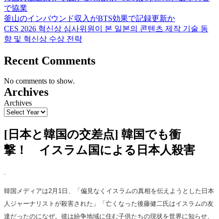
で協業
釜山のインバウンド収入がBTS効果で記録更新か
CES 2026 혁신상 심사위원이 본 일본의 콘텐츠 제작 기술 동
향 및 혁신상 수상 전략
Recent Comments
No comments to show.
Archives
Archives
[日本と韓国の交差点] 韓国でも衝
撃！ イスラム国による日本人殺害
.
韓国メディアは2月1日、「偏見なくイスラムの真相を伝えようとした日本
人ジャーナリストが殺害された」「亡くなった後藤健二氏はイスラムの友
達だったのになぜ。彼は紛争地域に住む子供たちの現状を世界に知らせ、