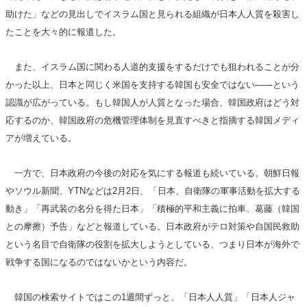
助けた」などの見出しでイスラム国と見られる組織が日本人人質を殺害し
たことを大々的に報道した。
また、イスラム国に関わる人道的支援をするだけでも狙われることが分
かった以上、日本と同じく米国を支持する韓国も安全ではない――という
認識が広がっている。もし韓国人が人質となった場合、韓国政府はどう対
応するのか、韓国政府の危機管理体制を見直すべきと指摘する韓国メディ
アが増えている。
一方で、日本政府の今後の対応を気にする報道も続いている。朝鮮日報
やソウル新聞、YTNなどは2月2日、「日本、自衛隊の軍事活動を拡大する
動き」「再武装の名分を得た日本」「積極的平和主義に拍車、葛藤（韓国
との摩擦）予告」などと報道している。日本政府がテロ対策や自国民救助
という名目で自衛隊の役割を拡大しようとしている、つまり日本が海外で
戦争する国になるのではないかという内容だ。
韓国の検索サイトではこの1週間ずっと、「日本人人質」「日本人ジャ