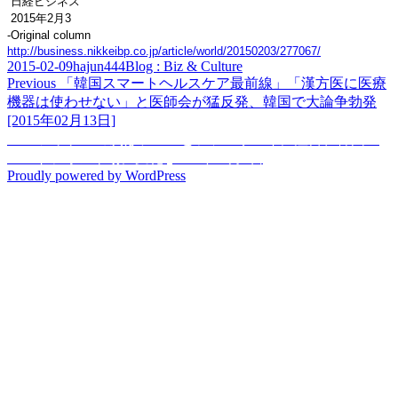
日経ビジネス
2015年2月3
-Original column
http://business.nikkeibp.co.jp/article/world/20150203/277067/
Posted
Author
Categories
2015-02-09
hajun444
Blog : Biz & Culture
on
Post
Previous
Previous
「韓国スマートヘルスケア最前線」「漢方医に医療
post:
機器は使わせない」と医師会が猛反発、韓国で大論争勃発
navigation
[2015年02月13日]
Next
Next
アップルの次はソニーとファーウェイに注目、韓国ス
post:
マートフォン市場に変化 [2014年10月3日]
Proudly powered by WordPress