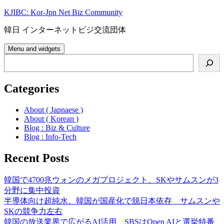
Skip
KJIBC: Kor-Jpn Net Biz Community
to
content
韓日 インターネットビジ交流団体
Menu and widgets
Search
Categories
About ( Japnaese )
About ( Korean )
Blog : Biz & Culture
Blog : Info-Tech
Recent Posts
韓国で4700兆ウォンのメガプロジェクト、SKやサムスンが3
分野に集中投資
半導体向け超純水、韓国が国産化で脱日本依存 サムスンや
SKの競争力左右
韓国の放送業界で広がるAI活用、SBSはOpen AIと選挙特番