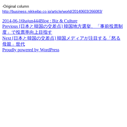
-Original column
http://business.nikkeibp.co.jp/article/world/20140603/266083/
Posted
Author
Categories
2014-06-16
hajun444
Blog : Biz & Culture
on
Post
Previous
Previous
[日本と韓国の交差点] 韓国地方選挙、「事前投票制
post:
度」で投票率向上目指す
navigation
Next
Next
[日本と韓国の交差点] 韓国メディアが注目する「怒る
post:
母親」世代
Proudly powered by WordPress