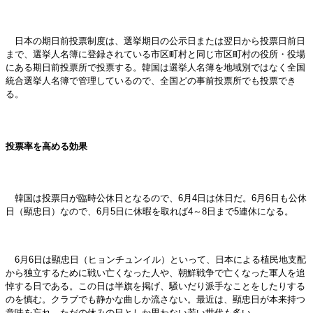
日本の期日前投票制度は、選挙期日の公示日または翌日から投票日前日
まで、選挙人名簿に登録されている市区町村と同じ市区町村の役所・役場
にある期日前投票所で投票する。韓国は選挙人名簿を地域別ではなく全国
統合選挙人名簿で管理しているので、全国どの事前投票所でも投票でき
る。
投票率を高める効果
韓国は投票日が臨時公休日となるので、6月4日は休日だ。6月6日も公休
日（顯忠日）なので、6月5日に休暇を取れば4～8日まで5連休になる。
6月6日は顯忠日（ヒョンチュンイル）といって、日本による植民地支配
から独立するために戦い亡くなった人や、朝鮮戦争で亡くなった軍人を追
悼する日である。この日は半旗を掲げ、騒いだり派手なことをしたりする
のを慎む。クラブでも静かな曲しか流さない。最近は、顯忠日が本来持つ
意味を忘れ、ただの休みの日としか思わない若い世代も多い。