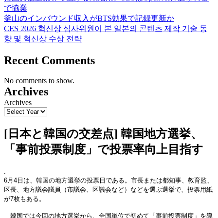
で協業
釜山のインバウンド収入がBTS効果で記録更新か
CES 2026 혁신상 심사위원이 본 일본의 콘텐츠 제작 기술 동
향 및 혁신상 수상 전략
Recent Comments
No comments to show.
Archives
Archives
[日本と韓国の交差点] 韓国地方選挙、
「事前投票制度」で投票率向上目指す
.
6月4日は、韓国の地方選挙の投票日である。市長または都知事、教育監、
区長、地方議会議員（市議会、区議会など）などを選ぶ選挙で、投票用紙
が7枚もある。
韓国では今回の地方選挙から、全国単位で初めて「事前投票制度」を導