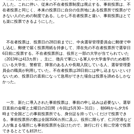
入した。これに伴い、従来の不在者投票制度は廃止する。事前投票は、不
在者投票と同じく、本来の投票日に自分の住所地にある投票所で投票がで
きない人のための制度である。しかし不在者投票と違い、事前投票はとて
も楽に投票できるようにした。
不在者投票は、投票日の28日前までに、中央選挙管理委員会に郵便で申
し込む。郵便で届く投票用紙を持参して、滞在先の不在者投票所で選挙日
6日前に投票する。不在者投票所は、役所と一部の大学が当てられていた
（2013年は413カ所）。主に、徴兵で軍にいる軍人や大学進学のため都市
にいる大学生、警察官、障害のある人や長期入院している人、選挙管理委
員会の職員が利用していた。不在者投票は28日前には申し込まないといけ
ないため、投票日の直前になって急用ができた場合は投票を諦めるしかな
かった。
一方、新たに導入された事前投票は、事前の申し込みは必要ない。選挙
日直前の金曜と土曜日の2日間（今回は5月30～31日）、朝6時から夕方6
時まで全国どこの事前投票所でも、身分証を持っていくだけで投票でき
る。事前投票所の数は全国3506カ所に及ぶ。役所に限らず、仁川空港など
人が集まる場所にも事前投票所を設けたので、旅行に行く前に空港で投票
できるととても好評だ。