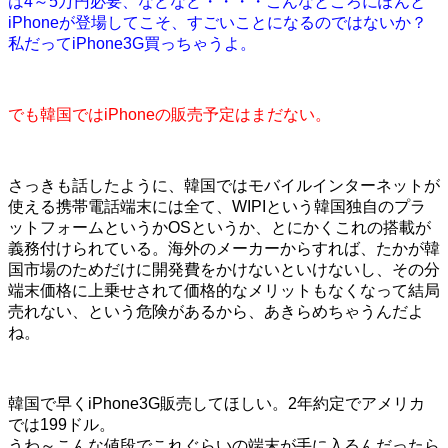
は4～5万円必要、などなど・・・・こんなところにぽんと
iPhoneが登場してこそ、すごいことになるのではないか？
私だってiPhone3G買っちゃうよ。
でも韓国ではiPhoneの販売予定はまだない。
さっきも話したように、韓国ではモバイルインターネットが
使える携帯電話端末には全て、WIPIという韓国独自のプラ
ットフォームというかOSというか、とにかくこれの搭載が
義務付けられている。海外のメーカーからすれば、たかが韓
国市場のためだけに開発費をかけないといけないし、その分
端末価格に上乗せされて価格的なメリットもなくなって結局
売れない、という危険があるから、あきらめちゃうんだよ
ね。
韓国で早くiPhone3G販売してほしい。2年約定でアメリカ
では199ドル。
うわ～こんな値段でこれぐらいの端末が手に入るんだったら