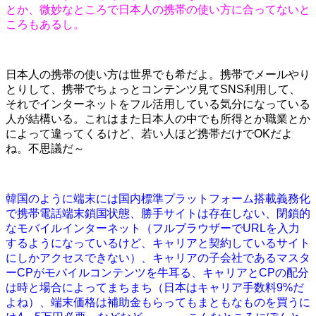
とか、微妙なところで日本人の携帯の使い方に合ってないと
ころもあるし。
日本人の携帯の使い方は世界でも希だよ。携帯でメールやり
とりして、携帯でちょっとコンテンツ見てSNS利用して、
それでインターネットをフル活用している気分になっている
人が結構いる。これはまた日本人の中でも所得とか職業とか
によって違ってくるけど、若い人ほど携帯だけでOKだよ
ね。不思議だ～
韓国のように端末には国内標準プラットフォーム搭載義務化
で携帯電話端末鎖国状態、勝手サイトは存在しない、閉鎖的
なモバイルインターネット（フルブラウザーでURLを入力
するようになっているけど、キャリアと契約しているサイト
にしかアクセスできない）、キャリアの子会社であるマスタ
ーCPがモバイルコンテンツを牛耳る、キャリアとCPの配分
は時と場合によってまちまち（日本はキャリア手数料9%だ
よね）、端末価格は補助金もらってもまともなものを買うに