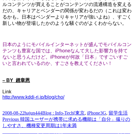
ルコンテンツが買えることがコンテンツの流通構造を変える
だの、キャリアとベンダーの関係が変わるだの（これは変わ
るかも。日本はベンダーよりキャリアが強いよね）、すごく
新しい物が登場したかのような騒ぐのがよくわからない。
日本のようにモバイルインターネットが盛んでモバイルコン
テンツも豊富な国では、iPhoneなんて大した影響力を持て
ないと思うんだけど。iPhoneが何故「日本」ですごいすご
いと言われているのか、すごさを教えてください！
– BY 趙章恩
Link
http://www.kddi-ri.jp/blog/cho/
Posted
Author
Categories
Tags
2008-08-22
hajun444
Blog : Info-Tech
[東京
,
iPhone3G
,
留学生活
on
Post
Previous
Previous
韓国ユーザーが携帯に求める機能は「自分」撮りの
post:
しやすさ、機種変更周期は1年未満
navigation
Next
Next
＜ケーススタディ“韓流”IT TRY&ERROR＞5．今回の