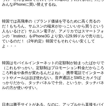
みんなiPhoneに買い替えするね。
韓国では高飛車の（ブランド価値を守るために高く売るの
だ！もちろん、サムスンの端末がかっこいいから買うという
人もいるけど）サムスン電子が、アメリカではスマートフォ
ンの「Instinct」をiPhone3G より安い129.99ドルで売り出し
ているのだ！（2年約定）韓国でもそれぐらい安くして
よ・・・
韓国はモバイルインターネットの定額制が始まったばかりで
（これもやっかい。定額制はプロモーション料金だからころ
ころ料金や条件が変わるんだよね）、携帯電話でインターネ
ットやメールはほぼ使わない。音声通話とSMSとカメラば
っかりだから、タッチパネルで十分。というか、タッチパネ
ルの方が使いやすい。
日本は勝手サイトがある。なのに、アップルから直接モバイ