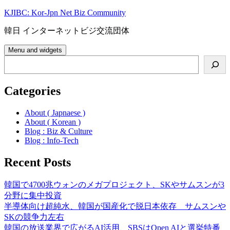
Skip
KJIBC: Kor-Jpn Net Biz Community
to
content
韓日 インターネットビジ交流団体
Menu and widgets
Search
Categories
About ( Japnaese )
About ( Korean )
Blog : Biz & Culture
Blog : Info-Tech
Recent Posts
韓国で4700兆ウォンのメガプロジェクト、SKやサムスンが3
分野に集中投資
半導体向け超純水、韓国が国産化で脱日本依存 サムスンや
SKの競争力左右
韓国の放送業界で広がるAI活用、SBSはOpen AIと選挙特番