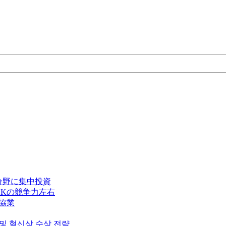
分野に集中投資
Kの競争力左右
で協業
 및 혁신상 수상 전략