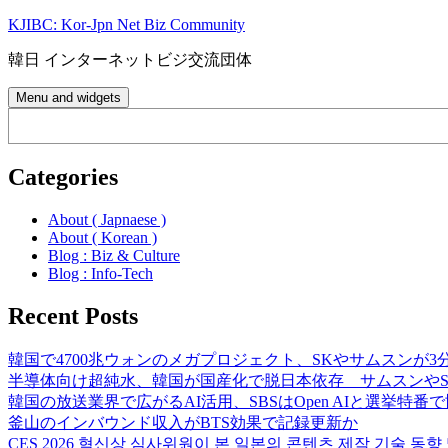
Skip
KJIBC: Kor-Jpn Net Biz Community
to
content
韓日 インターネットビジ交流団体
Menu and widgets
Search
Categories
About ( Japnaese )
About ( Korean )
Blog : Biz & Culture
Blog : Info-Tech
Recent Posts
韓国で4700兆ウォンのメガプロジェクト、SKやサムスンが3
半導体向け超純水、韓国が国産化で脱日本依存 サムスンやS
韓国の放送業界で広がるAI活用、SBSはOpen AIと選挙特番
釜山のインバウンド収入がBTS効果で記録更新か
CES 2026 혁신상 심사위원이 본 일본의 콘텐츠 제작 기술 동향