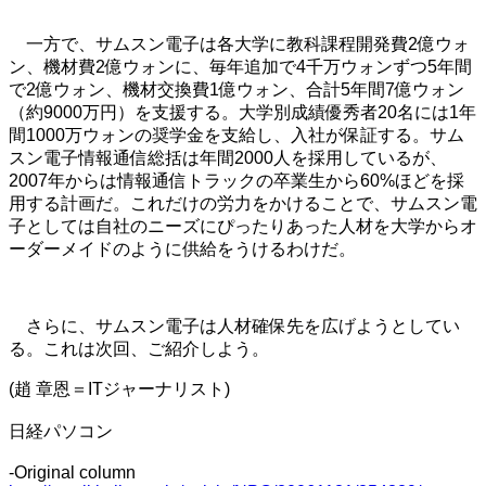
一方で、サムスン電子は各大学に教科課程開発費2億ウォ
ン、機材費2億ウォンに、毎年追加で4千万ウォンずつ5年間
で2億ウォン、機材交換費1億ウォン、合計5年間7億ウォン
（約9000万円）を支援する。大学別成績優秀者20名には1年
間1000万ウォンの奨学金を支給し、入社が保証する。サム
スン電子情報通信総括は年間2000人を採用しているが、
2007年からは情報通信トラックの卒業生から60%ほどを採
用する計画だ。これだけの労力をかけることで、サムスン電
子としては自社のニーズにぴったりあった人材を大学からオ
ーダーメイドのように供給をうけるわけだ。
さらに、サムスン電子は人材確保先を広げようとしてい
る。これは次回、ご紹介しよう。
(趙 章恩＝ITジャーナリスト)
日経パソコン
-Original column