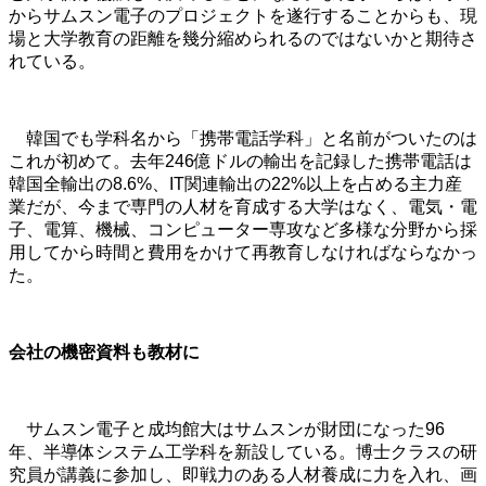
からサムスン電子のプロジェクトを遂行することからも、現
場と大学教育の距離を幾分縮められるのではないかと期待さ
れている。
韓国でも学科名から「携帯電話学科」と名前がついたのは
これが初めて。去年246億ドルの輸出を記録した携帯電話は
韓国全輸出の8.6%、IT関連輸出の22%以上を占める主力産
業だが、今まで専門の人材を育成する大学はなく、電気・電
子、電算、機械、コンピューター専攻など多様な分野から採
用してから時間と費用をかけて再教育しなければならなかっ
た。
会社の機密資料も教材に
サムスン電子と成均館大はサムスンが財団になった96
年、半導体システム工学科を新設している。博士クラスの研
究員が講義に参加し、即戦力のある人材養成に力を入れ、画