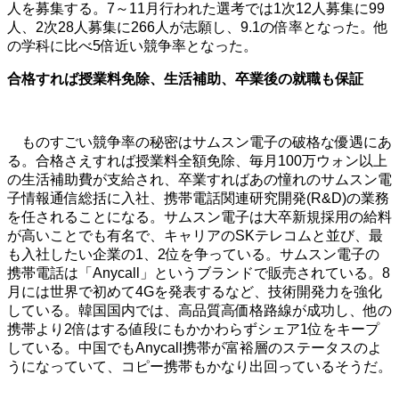
人を募集する。7～11月行われた選考では1次12人募集に99
人、2次28人募集に266人が志願し、9.1の倍率となった。他
の学科に比べ5倍近い競争率となった。
合格すれば授業料免除、生活補助、卒業後の就職も保証
ものすごい競争率の秘密はサムスン電子の破格な優遇にあ
る。合格さえすれば授業料全額免除、毎月100万ウォン以上
の生活補助費が支給され、卒業すればあの憧れのサムスン電
子情報通信総括に入社、携帯電話関連研究開発(R&D)の業務
を任されることになる。サムスン電子は大卒新規採用の給料
が高いことでも有名で、キャリアのSKテレコムと並び、最
も入社したい企業の1、2位を争っている。サムスン電子の
携帯電話は「Anycall」というブランドで販売されている。8
月には世界で初めて4Gを発表するなど、技術開発力を強化
している。韓国国内では、高品質高価格路線が成功し、他の
携帯より2倍はする値段にもかかわらずシェア1位をキープ
している。中国でもAnycall携帯が富裕層のステータスのよ
うになっていて、コピー携帯もかなり出回っているそうだ。