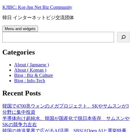
Skip
KJIBC: Kor-Jpn Net Biz Community
to
content
韓日 インターネットビジ交流団体
Menu and widgets
Search
Categories
About ( Japnaese )
About ( Korean )
Blog : Biz & Culture
Blog : Info-Tech
Recent Posts
韓国で4700兆ウォンのメガプロジェクト、SKやサムスンが3
分野に集中投資
半導体向け超純水、韓国が国産化で脱日本依存 サムスンや
SKの競争力左右
韓国の放送業界で広がるAI活用、SBSはOpen AIと選挙特番