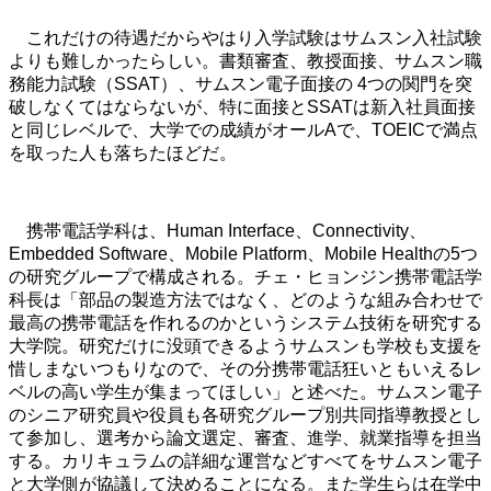
これだけの待遇だからやはり入学試験はサムスン入社試験
よりも難しかったらしい。書類審査、教授面接、サムスン職
務能力試験（SSAT）、サムスン電子面接の 4つの関門を突
破しなくてはならないが、特に面接とSSATは新入社員面接
と同じレベルで、大学での成績がオールAで、TOEICで満点
を取った人も落ちたほどだ。
携帯電話学科は、Human Interface、Connectivity、
Embedded Software、Mobile Platform、Mobile Healthの5つ
の研究グループで構成される。チェ・ヒョンジン携帯電話学
科長は「部品の製造方法ではなく、どのような組み合わせで
最高の携帯電話を作れるのかというシステム技術を研究する
大学院。研究だけに没頭できるようサムスンも学校も支援を
惜しまないつもりなので、その分携帯電話狂いともいえるレ
ベルの高い学生が集まってほしい」と述べた。サムスン電子
のシニア研究員や役員も各研究グループ別共同指導教授とし
て参加し、選考から論文選定、審査、進学、就業指導を担当
する。カリキュラムの詳細な運営などすべてをサムスン電子
と大学側が協議して決めることになる。また学生らは在学中