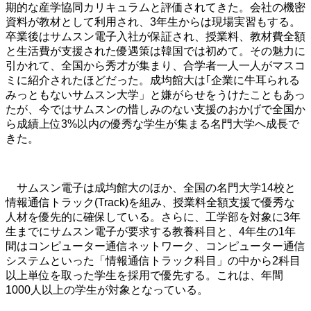
期的な産学協同カリキュラムと評価されてきた。会社の機密
資料が教材として利用され、3年生からは現場実習もする。
卒業後はサムスン電子入社が保証され、授業料、教材費全額
と生活費が支援された優遇策は韓国では初めて。その魅力に
引かれて、全国から秀才が集まり、合学者一人一人がマスコ
ミに紹介されたほどだった。成均館大は｢企業に牛耳られる
みっともないサムスン大学」と嫌がらせをうけたこともあっ
たが、今ではサムスンの惜しみのない支援のおかげで全国か
ら成績上位3%以内の優秀な学生が集まる名門大学へ成長で
きた。
サムスン電子は成均館大のほか、全国の名門大学14校と
情報通信トラック(Track)を組み、授業料全額支援で優秀な
人材を優先的に確保している。さらに、工学部を対象に3年
生までにサムスン電子が要求する教養科目と、4年生の1年
間はコンピューター通信ネットワーク、コンピューター通信
システムといった「情報通信トラック科目」の中から2科目
以上単位を取った学生を採用で優先する。これは、年間
1000人以上の学生が対象となっている。