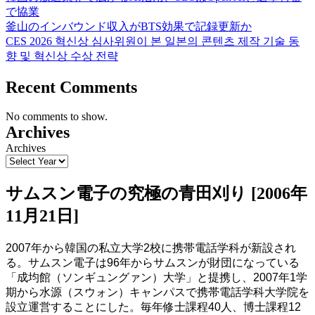
で協業
釜山のインバウンド収入がBTS効果で記録更新か
CES 2026 혁신상 심사위원이 본 일본의 콘텐츠 제작 기술 동
향 및 혁신상 수상 전략
Recent Comments
No comments to show.
Archives
Archives
サムスン電子の究極の青田刈り [2006年
11月21日]
2007年から韓国の私立大学2校に携帯電話学科が新設され
る。サムスン電子は96年からサムスンが財団になっている
「成均館（ソンギュングァン）大学」と提携し、2007年1学
期から水源（スウォン）キャンパスで携帯電話学科大学院を
設立運営することにした。毎年修士課程40人、博士課程12