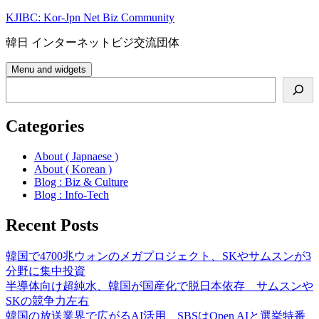
Skip
KJIBC: Kor-Jpn Net Biz Community
to
content
韓日 インターネットビジ交流団体
Menu and widgets
Search
Categories
About ( Japnaese )
About ( Korean )
Blog : Biz & Culture
Blog : Info-Tech
Recent Posts
韓国で4700兆ウォンのメガプロジェクト、SKやサムスンが3
分野に集中投資
半導体向け超純水、韓国が国産化で脱日本依存 サムスンや
SKの競争力左右
韓国の放送業界で広がるAI活用、SBSはOpen AIと選挙特番