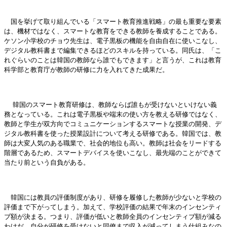
国を挙げて取り組んでいる「スマート教育推進戦略」の最も重要な要素
は、機材ではなく、スマートな教育をできる教師を養成することである。
ケソン小学校のチョウ先生は、電子黒板の機能を自由自在に使いこなし、
デジタル教科書まで編集できるほどのスキルを持っている。同氏は、「こ
れぐらいのことは韓国の教師なら誰でもできます」と言うが、これは教育
科学部と教育庁が教師の研修に力を入れてきた成果だ。
韓国のスマート教育研修は、教師ならば誰もが受けないといけない義
務となっている。これは電子黒板や端末の使い方を教える研修ではなく、
教師と学生が双方向でコミュニケーションするスマートな授業の開発、デ
ジタル教科書を使った授業設計について考える研修である。韓国では、教
師は大変人気のある職業で、社会的地位も高い。教師は社会をリードする
階層であるため、スマートデバイスを使いこなし、最先端のことができて
当たり前という自負がある。
韓国には教員の評価制度があり、研修を履修した教師が少ないと学校の
評価まで下がってしまう。加えて、学校評価の結果で年末のインセンティ
ブ額が決まる。つまり、評価が低いと教師全員のインセンティブ額が減る
わけだ。自分が研修を受けないと同僚まで収入が減ってしまう仕組みなの