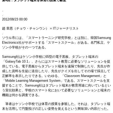
第4回：タブレット端末を体育の授業で駆使
.
.
2012/08/23 00:00
趙 章恩（チョウ・チャンウン） = ITジャーナリスト
.
ソウル市には、「スマートラーニング研究学校」とは別に、韓国Samsung
Electronics社がサポートする「スマートスクール」がある。名門私立、ケ
ソン小学校がその一つである。
Samsung社はケソン小学校に65型の電子黒板、タブレット端末の
「GalaxyTab 10.1」、さらにはスマート教育に必要なソリューションを提
供している。電子黒板からタブレット端末を遠隔で制御したり、先生が作
成した資料を生徒に送信したり、先生がクイズを出してその場で採点して
正解率を表示したりできる。いわゆる、「Classroom Management」と
「Mobile Learning Management System」である。スマートスクールを支
援することで、Samsung社はタブレット端末が教育用途に向いているとい
う宣伝効果と、学校のスマート化において必要なソリューションと端末の
機能は何かを調査できる。
筆者はケソン小学校では体育の授業を参観した。それは、タブレット端
末を活用して円盤投げの正しい姿勢を覚えるという興味深い内容だった。