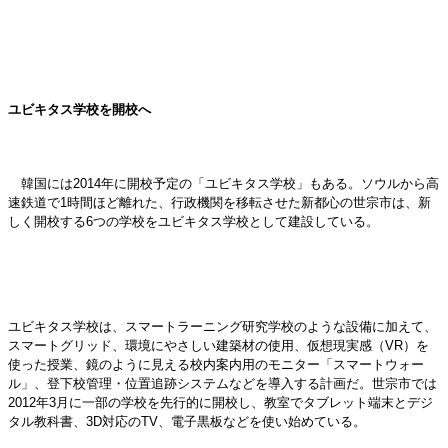
ユビキタス学校を開校へ
韓国には2014年に開校予定の「ユビキタス学校」もある。ソウルから高
速鉄道で1時間ほど離れた、行政機関を移転させた新都心の世宗市は、新
しく開校する6つの学校をユビキタス学校として建設している。
ユビキタス学校は、スマートラーニング研究学校のような設備に加えて、
スマートグリッド、環境にやさしい建築材の使用、仮想現実感（VR）を
使った授業、鏡のように見える校内案内用のモニター「スマートウォー
ル」、登下校管理・位置追跡システムなどを導入する計画だ。世宗市では
2012年3月に一部の学校を先行的に開校し、教室でタブレット端末とデジ
タル教科書、3D対応のTV、電子黒板などを使い始めている。