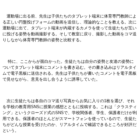
運動場に出る前、先生は子供たちのタブレット端末に体育専門教師によ
る正しい円盤投げフォームの動画を送信し、理論的なことを教える。次に
運動場に出て、タブレット端末が内蔵するカメラを使って生徒たちが互い
に投げる姿勢を動画撮影する。そして教室に戻り、撮影した動画をコマ送
りしながら体育専門教師の姿勢と比較する。
特に、ここからが面白かった。生徒たちは自分の姿勢と友達の姿勢に
ついてタブレット端末にコメントを書き込む。その書き込みはリアルタイ
ムで電子黒板に送信される。先生は子供たちが書いたコメントを電子黒板
で見せながら、意見を出し合うように誘導していた。
次に生徒たちは各自のコマ送り写真からお気に入りの1枚を選び、それ
を学校の教育用SNSに授業の感想とともに投稿する。これは「クラスティ
ング」というクローズド式のSNSで、学校関係者、学生、保護者だけが利
用できる。保護者のほとんどがスマートフォンを使っているので、生徒た
ちがどんな授業を受けたのか、リアルタイムで確認できるところが好評だ
という。