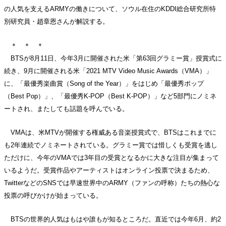
の人気を支えるARMYの働きについて、ソウル在住のKDDI総合研究所特
別研究員・趙章恩さんが解説する。
＊ ＊ ＊
BTSが8月11日、今年3月に開催された米「第63回グラミー賞」授賞式に
続き、9月に開催される米「2021 MTV Video Music Awards（VMA）」
に、「最優秀楽曲賞（Song of the Year）」をはじめ「最優秀ポップ
（Best Pop）」、「最優秀K-POP（Best K-POP）」など5部門にノミネ
ートされ、またしても話題を呼んでいる。
VMAは、米MTVが開催する権威ある音楽授賞式で、BTSはこれまでに
も2年連続でノミネートされている。グラミー賞では惜しくも受賞を逃し
ただけに、今年のVMAでは3年目の受賞となるかに大きな注目が集まって
いるようだ。受賞作品やアーティストはオンライン投票で決まるため、
TwitterなどのSNSでは早速世界中のARMY（ファンの呼称）たちの熱心な
投票の呼びかけが始まっている。
BTSの世界的人気はもはや誰もが知るところだ。直近では今年6月、約2