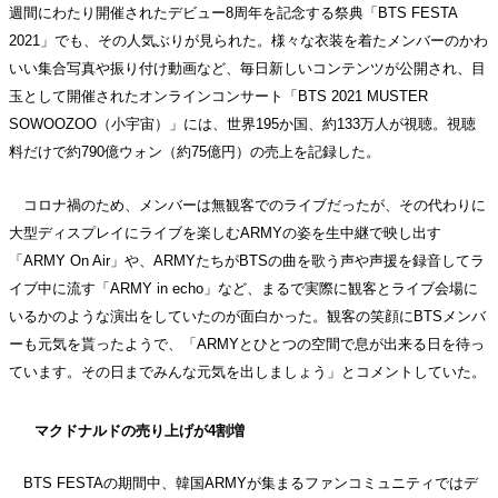
週間にわたり開催されたデビュー8周年を記念する祭典「BTS FESTA
2021」でも、その人気ぶりが見られた。様々な衣装を着たメンバーのかわ
いい集合写真や振り付け動画など、毎日新しいコンテンツが公開され、目
玉として開催されたオンラインコンサート「BTS 2021 MUSTER
SOWOOZOO（小宇宙）」には、世界195か国、約133万人が視聴。視聴
料だけで約790億ウォン（約75億円）の売上を記録した。
コロナ禍のため、メンバーは無観客でのライブだったが、その代わりに
大型ディスプレイにライブを楽しむARMYの姿を生中継で映し出す
「ARMY On Air」や、ARMYたちがBTSの曲を歌う声や声援を録音してラ
イブ中に流す「ARMY in echo」など、まるで実際に観客とライブ会場に
いるかのような演出をしていたのが面白かった。観客の笑顔にBTSメンバ
ーも元気を貰ったようで、「ARMYとひとつの空間で息が出来る日を待っ
ています。その日までみんな元気を出しましょう」とコメントしていた。
マクドナルドの売り上げが4割増
BTS FESTAの期間中、韓国ARMYが集まるファンコミュニティではデ