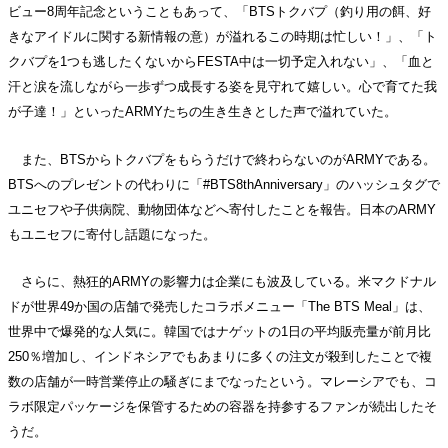
ビュー8周年記念ということもあって、「BTSトクバプ（釣り用の餌、好
きなアイドルに関する新情報の意）が溢れるこの時期は忙しい！」、「ト
クバプを1つも逃したくないからFESTA中は一切予定入れない」、「血と
汗と涙を流しながら一歩ずつ成長する姿を見守れて嬉しい。心で育てた我
が子達！」といったARMYたちの生き生きとした声で溢れていた。
また、BTSからトクバプをもらうだけで終わらないのがARMYである。
BTSへのプレゼントの代わりに「#BTS8thAnniversary」のハッシュタグで
ユニセフや子供病院、動物団体などへ寄付したことを報告。日本のARMY
もユニセフに寄付し話題になった。
さらに、熱狂的ARMYの影響力は企業にも波及している。米マクドナル
ドが世界49か国の店舗で発売したコラボメニュー「The BTS Meal」は、
世界中で爆発的な人気に。韓国ではナゲットの1日の平均販売量が前月比
250％増加し、インドネシアでもあまりに多くの注文が殺到したことで複
数の店舗が一時営業停止の騒ぎにまでなったという。マレーシアでも、コ
ラボ限定パッケージを保管するための容器を持参するファンが続出したそ
うだ。