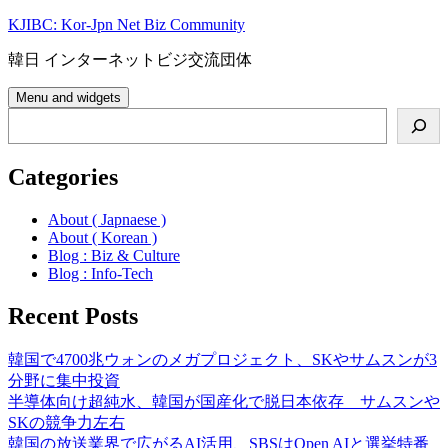
Skip
KJIBC: Kor-Jpn Net Biz Community
to
content
韓日 インターネットビジ交流団体
Menu and widgets
Search
Categories
About ( Japnaese )
About ( Korean )
Blog : Biz & Culture
Blog : Info-Tech
Recent Posts
韓国で4700兆ウォンのメガプロジェクト、SKやサムスンが3
分野に集中投資
半導体向け超純水、韓国が国産化で脱日本依存 サムスンや
SKの競争力左右
韓国の放送業界で広がるAI活用、SBSはOpen AIと選挙特番