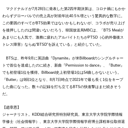
マクドナルドが7月28日に発表した第2四半期決算は、コロナ禍にもかか
わらずグローバルでの売上高が対前年比40.5％増という驚異的な数字に。
この要因のすべてがBTS効果ではないかもしれないが、コラボが売り上げ
を後押ししたのは間違いないだろう。韓国放送局MBCは、「BTS Mealが
あまりにも人気で、激務に疲れたアルバイトたちがPTSD（心的外傷後ス
トレス障害）ならぬ“BTSD”を訴えている」と紹介していた。
BTSは、昨年9月に英語曲『Dynamite』が米Billboardのシングルチャー
トで首位を達成したのに続き、新曲『Permission to dance』、『Butter』
でも初登場1位を獲得。Billboard史上初登場1位は54曲しかないという。
『Butter』は9回1位となり、8月7日時点で2021年で最も長く1位をキープ
した曲になった。数々の記録を打ち立てるBTSの快進撃はまだ続きそう
だ。
【趙章恩】
ジャーナリスト。KDDI総合研究所特別研究員。東京大学大学院学際情報
学修士（社会情報学）、東京大学大学院学際情報学府博士課程単位取得退