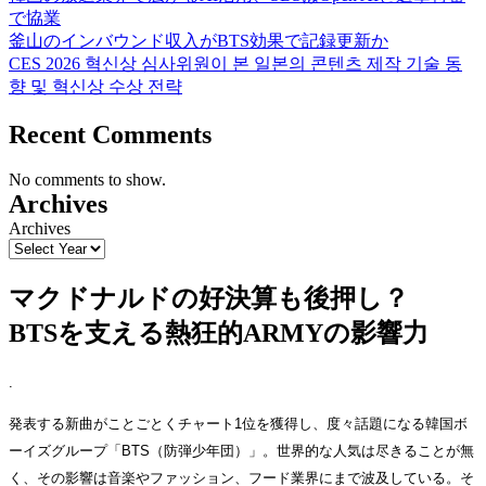
で協業
釜山のインバウンド収入がBTS効果で記録更新か
CES 2026 혁신상 심사위원이 본 일본의 콘텐츠 제작 기술 동
향 및 혁신상 수상 전략
Recent Comments
No comments to show.
Archives
Archives
マクドナルドの好決算も後押し？
BTSを支える熱狂的ARMYの影響力
.
発表する新曲がことごとくチャート1位を獲得し、度々話題になる韓国ボ
ーイズグループ「BTS（防弾少年団）」。世界的な人気は尽きることが無
く、その影響は音楽やファッション、フード業界にまで波及している。そ