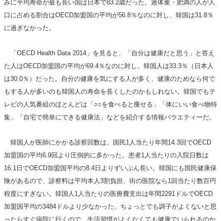
みに平均寿命が最も長い国は日本で83.2歳だった。過体重・肥満の人が人
口に占める割合はOECD加盟国の平均が56.8％なのに対し、韓国は31.8％
に過ぎなかった。
「OECD Health Data 2014」を見ると、「自分は健康だと思う」と答え
た人はOECD加盟国の平均が69.4％なのに対し、韓国人は33.3％（日本人
は30.0％）だった。自分の健康を気にする人が多く、健康のためなら何で
もする人が多いのも韓国人の寿命を長くしたのかもしれない。韓国でもテ
レビの人気番組のほとんどは「○○を食べると痩せる」「体にいい食べ物特
集」「自宅で簡単にできる健康法」などを紹介する情報バラエティーだ。
韓国人が医師にかかる診察回数は、国民1人当たり年間14.3回でOECD
加盟国の平均6.9回より圧倒的に多かった。患者1人当たりの入院日数は
16.1日でOECD加盟国平均の8.4日よりずいぶん長い。韓国にも国民健康保
険があるので、診察料は平均本人3割負担、街の医院なら1回当たり数百円
程度にすぎない。韓国人1人当たりの医療費支出は年間2291ドルでOECD
加盟国平均の3484ドルより少なかった。ちょっとでも調子がよくないと思
ったらすぐ病院に行くので、生活習慣がよくなくても健康でいられるのか