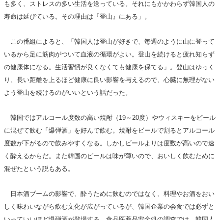
も多く、ストレスの多い生活を送っている。それにもかかわらず韓国人の
寿命は延びている。その理由は『登山』にある」。
この番組によると、「韓国人は登山が好きで、毎週のように山に登って
いるから足に筋肉がついて血液の循環がよい。登山を続けると疲れ知らず
の健康体になる。生活習慣が良くなくても健康を保てる」。登山はゆっく
り、長い距離を上るほど健康に良い影響を与えるので、心臓に無理がない
よう登山を続けるのがいいという話だった。
韓国ではアルコール度数の高い焼酎（19～20度）やウィスキーをビール
に混ぜて飲む「爆弾酒」を好んで飲む。焼酎をビールで割るとアルコール
度数が下がるので飲みやすくなる。しかしビールよりは度数が高いので速
く酔えるからだ。また韓国のビールは味が薄いので、おいしく飲むために
混ぜたという説もある。
日本酒ブームの影響で、酔うために飲むのではなく、料理やお酒をおい
しく味わいながら飲む文化が広がっているが、韓国企業の会食では必ずと
いっていいほど爆弾酒が登場する。食品医薬品安全処の調査では、韓国人