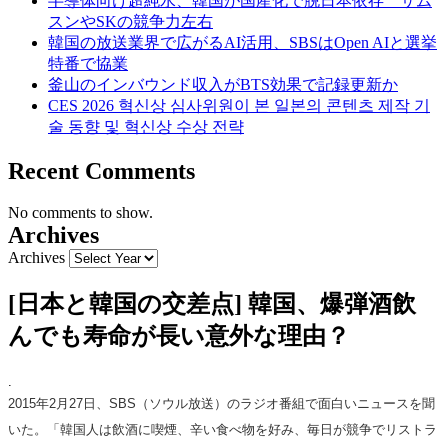
半導体向け超純水、韓国が国産化で脱日本依存 サム
スンやSKの競争力左右
韓国の放送業界で広がるAI活用、SBSはOpen AIと選挙
特番で協業
釜山のインバウンド収入がBTS効果で記録更新か
CES 2026 혁신상 심사위원이 본 일본의 콘텐츠 제작 기
술 동향 및 혁신상 수상 전략
Recent Comments
No comments to show.
Archives
Archives
[日本と韓国の交差点] 韓国、爆弾酒飲
んでも寿命が長い意外な理由？
.
2015年2月27日、SBS（ソウル放送）のラジオ番組で面白いニュースを聞
いた。「韓国人は飲酒に喫煙、辛い食べ物を好み、毎日が競争でリストラ