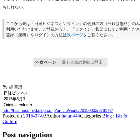
もしれない。
ここから先は「日経ビジネスオンライン」の会員の方（登録は無料）のみ
利用いただけます。ご登録のうえ、「ログイン」状態にしてご利用くださ
登録（無料）やログインの方法は
次ページ
をご覧ください。
>>次ページ
最も人気の趣味は登山
By 趙 章恩
日経ビジネス
2015年3月3
-Original column
http://business.nikkeibp.co.jp/article/world/20150303/278172/
Posted on
2015-07-03
Author
hajun444
Categories
Blog : Biz &
Culture
Post navigation