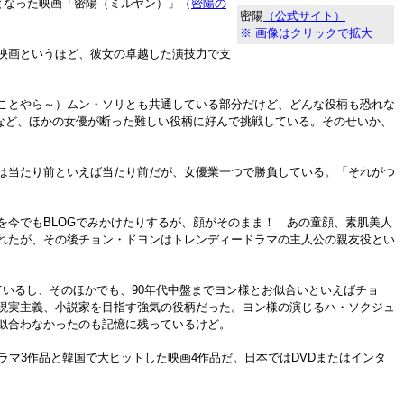
となった映画「密陽（ミルヤン）」（
密陽の
密陽
（公式サイト）
※ 画像はクリックで拡大
映画というほど、彼女の卓越した演技力で支
ことやら～）ムン・ソリとも共通している部分だけど、どんな役柄も恐れな
役など、ほかの女優が断った難しい役柄に好んで挑戦している。そのせいか、
は当たり前といえば当たり前だが、女優業一つで勝負している。「それがつ
今でもBLOGでみかけたりするが、顔がそのまま！ あの童顔、素肌美人
れたが、その後チョン・ドヨンはトレンディードラマの主人公の親友役とい
いるし、そのほかでも、90年代中盤までヨン様とお似合いといえばチョ
現実主義、小説家を目指す強気の役柄だった。ヨン様の演じるハ・ソクジュ
似合わなかったのも記憶に残っているけど。
マ3作品と韓国で大ヒットした映画4作品だ。日本ではDVDまたはインタ