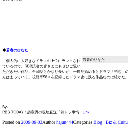
◆
若者のひなた
若者のひなた
個人的に大好きなドラマの上位にランクされ
ているので、RBB読者の皆さまにもぜひご覧い
ただきたい作品。全56話とかなり長いが、一度見始めるとドラマ「初恋」
んはまっていく。視聴率58％を記録したドラマ史に残る作品なのは確かだ
By-
RBB TODAY : 趙章恩の現地直送「韓ドラ事情
Link
Posted on
2009-09-03
Author
hajun444
Categories
Blog : Biz & Cultu