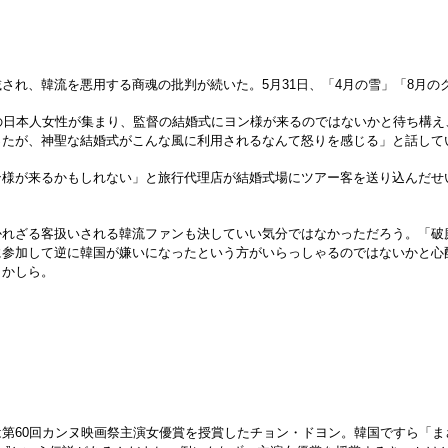
れ、韓流を悪用する商魂の批判が続いた。5月31日、「4月の雪」「8月の
の日本人女性が集まり、監督の結婚式にヨン様が来るのではないかと待ち構え
ったが、神聖な結婚式がこんな風に利用されるなんて怒りを感じる」と話して
様が来るかもしれない」と旅行代理店が結婚式場にツアー客を送り込んだせ
れざる客扱いされる韓流ファンも決していい気分ではなかっただろう。「破
に参加して逆に韓国が嫌いになったという方がいらっしゃるのではないかと心
うかしら。
第60回カンヌ映画祭主演女優賞を授賞したチョン・ドヨン。韓国ですら「ま