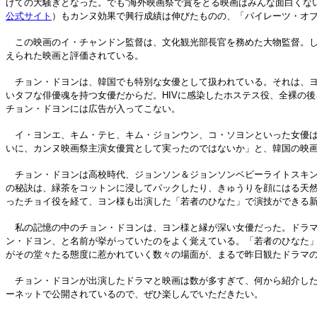
げての大騒ぎとなった。でも“海外映画祭で賞をとる映画はみんな面白くな
公式サイト
）もカンヌ効果で興行成績は伸びたものの、「パイレーツ・オブ
この映画のイ・チャンドン監督は、文化観光部長官を務めた大物監督。し
えられた映画と評価されている。
チョン・ドヨンは、韓国でも特別な女優として扱われている。それは、ヨ
いタフな俳優魂を持つ女優だからだ。HIVに感染したホステス役、全裸の
チョン・ドヨンには広告が入ってこない。
イ・ヨンエ、キム・テヒ、キム・ジョンウン、コ・ソヨンといった女優は
いに、カンヌ映画祭主演女優賞として実ったのではないか」と、韓国の映
チョン・ドヨンは高校時代、ジョンソン＆ジョンソンベビーライトスキン
の秘訣は、緑茶をコットンに浸してパックしたり、きゅうりを顔にはる天
ったチョイ役を経て、ヨン様も出演した「若者のひなた」で演技ができる
私の記憶の中のチョン・ドヨンは、ヨン様と縁が深い女優だった。ドラマ
ン・ドヨン、と名前が挙がっていたのをよく覚えている。「若者のひなた
がその堂々たる態度に惹かれていく数々の場面が、まるで昨日観たドラマ
チョン・ドヨンが出演したドラマと映画は数が多すぎて、何から紹介したら
ーネットで公開されているので、ぜひ楽しんでいただきたい。