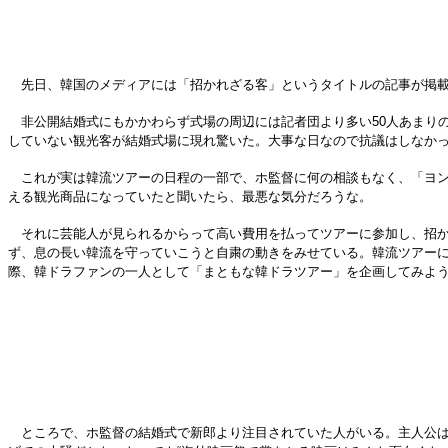
先日、韓国のメディアには「招かれざる客」というタイトルの記事が掲載さ
非公開結婚式にもかかわらず式場の周辺には記者団より多い50人あまり
していない観光客が結婚式場に現れ驚いた。大事な日なので抗議はしなか
これが実は韓流ツアーの日程の一部で、ホ監督に何の相談もなく、「ヨン
える観光商品になっていたと聞いたら、最悪な気分だろうな。
それに芸能人が見られるからって高い費用を払ってツアーに参加し、招か
ず、息の長い韓流を守っていこうと自粛の動きをみせている。韓流ツアー
際、韓ドラファンの一人として「まともな韓ドラツアー」を企画してみよ
ところで、ホ監督の結婚式で新郎より注目されていた人がいる。主人公は