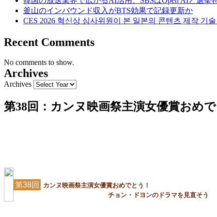
韓国の放送業界で広がるAI活用、SBSはOpen AIと選
釜山のインバウンド収入がBTS効果で記録更新か
CES 2026 혁신상 심사위원이 본 일본의 콘텐츠 제작 기
Recent Comments
No comments to show.
Archives
Archives
第38回：カンヌ映画祭主演女優賞おめ
第38回
カンヌ映画祭主演女優賞おめでとう！
チョン・ドヨンのドラマを見直そう