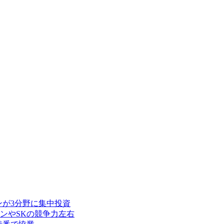
ンが3分野に集中投資
ンやSKの競争力左右