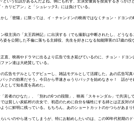
い”という伝説があるんだよね。例にもれず、主演女優賞を授賞するきっかけ
・カリビアン」と「シュレック3」には負けている。
かし「密陽」に限っては、イ・チャンドンの映画ではなくチョン・ドヨンの
ン様主演の「太王四神記」に出演する（でも撮影は中断されたし、どうなる
後ろ姿を公開した不倫に落ちる主婦役、先生を好きになる知能障害の17歳の
正直、映画やドラマに出るより広告で生き延びているのに、チョン・ドヨン
画ファン達は大絶賛している。
の広告モデルとしてデビューし、雑誌モデルとして活躍した。あの広告写真を
然パックの効果だそう。今日から早速きゅうりパックを始めなきゃ！ 話がそ
新人として知名度を高めた。
「若者のひなた」、「別れの6つの段階」、映画「スキャンダル」で共演して
」では貧しい炭鉱村の次女で、初恋のために自分を犠牲にする姉とは正反対の
のように鮮明に残っている。もちろん、あのショートカットのかつらがあまり
いいのやら迷ってしまうが、特にお勧めしたいのは、この90年代初期のドラ