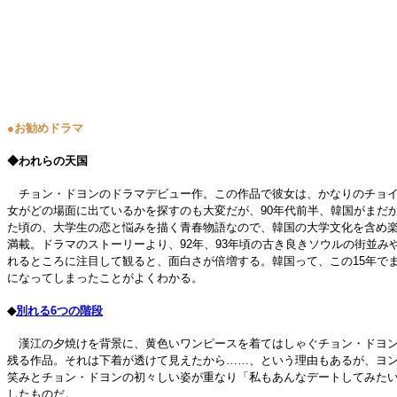
●お勧めドラマ
◆われらの天国
チョン・ドヨンのドラマデビュー作。この作品で彼女は、かなりのチョイ
女がどの場面に出ているかを探すのも大変だが、90年代前半、韓国がまだ
た頃の、大学生の恋と悩みを描く青春物語なので、韓国の大学文化を含め
満載。ドラマのストーリーより、92年、93年頃の古き良きソウルの街並み
れるところに注目して観ると、面白さが倍増する。韓国って、この15年で
になってしまったことがよくわかる。
◆
別れる6つの階段
漢江の夕焼けを背景に、黄色いワンピースを着てはしゃぐチョン・ドヨン
残る作品。それは下着が透けて見えたから……、という理由もあるが、ヨ
笑みとチョン・ドヨンの初々しい姿が重なり「私もあんなデートしてみた
したものだ。