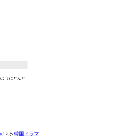
のようにどんど
。
re
Tags
韓国ドラマ