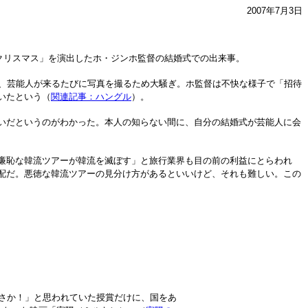
2007年7月3日
クリスマス」を演出したホ・ジンホ監督の結婚式での出来事。
、芸能人が来るたびに写真を撮るため大騒ぎ。ホ監督は不快な様子で「招待
いたという（
関連記事：ハングル
）。
いだというのがわかった。本人の知らない間に、自分の結婚式が芸能人に会
廉恥な韓流ツアーが韓流を滅ぼす」と旅行業界も目の前の利益にとらわれ
配だ。悪徳な韓流ツアーの見分け方があるといいけど、それも難しい。この
さか！」と思われていた授賞だけに、国をあ