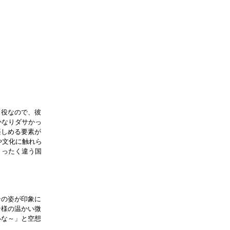
役なので、彼
かなりダサかっ
楽しめる要素が
や文化に触れら
まったく違う国
の姿が印象に
ン様の温かい微
いな～」と空想