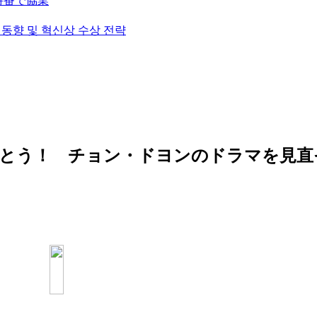
挙特番で協業
술 동향 및 혁신상 수상 전략
でとう！ チョン・ドヨンのドラマを見直