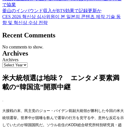
で協業
釜山のインバウンド収入がBTS効果で記録更新か
CES 2026 혁신상 심사위원이 본 일본의 콘텐츠 제작 기술 동
향 및 혁신상 수상 전략
Recent Comments
No comments to show.
Archives
Archives
米大統領選は地味？ エンタメ要素満
載の“韓国流”開票中継
.
大接戦の末、民主党のジョー・バイデン前副大統領が勝利した今回の米大
統領選挙。世界中が固唾を飲んで選挙の行方を見守る中、意外な反応を示
していたのが韓国国民だ。ソウル在住のKDDI総合研究所特別研究員・趙