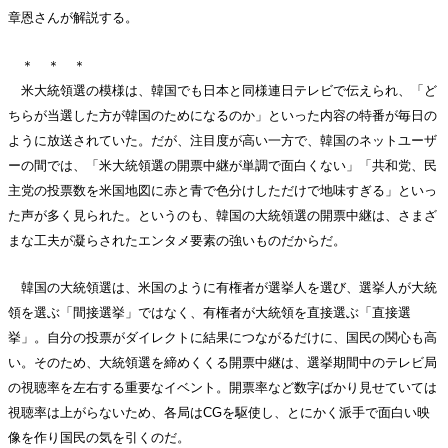
章恩さんが解説する。
＊ ＊ ＊
米大統領選の模様は、韓国でも日本と同様連日テレビで伝えられ、「ど
ちらが当選した方が韓国のためになるのか」といった内容の特番が毎日の
ように放送されていた。だが、注目度が高い一方で、韓国のネットユーザ
ーの間では、「米大統領選の開票中継が単調で面白くない」「共和党、民
主党の投票数を米国地図に赤と青で色分けしただけで地味すぎる」といっ
た声が多く見られた。というのも、韓国の大統領選の開票中継は、さまざ
まな工夫が凝らされたエンタメ要素の強いものだからだ。
韓国の大統領選は、米国のように有権者が選挙人を選び、選挙人が大統
領を選ぶ「間接選挙」ではなく、有権者が大統領を直接選ぶ「直接選
挙」。自分の投票がダイレクトに結果につながるだけに、国民の関心も高
い。そのため、大統領選を締めくくる開票中継は、選挙期間中のテレビ局
の視聴率を左右する重要なイベント。開票率など数字ばかり見せていては
視聴率は上がらないため、各局はCGを駆使し、とにかく派手で面白い映
像を作り国民の気を引くのだ。