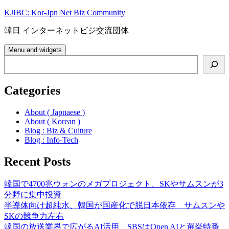
Skip
KJIBC: Kor-Jpn Net Biz Community
to
content
韓日 インターネットビジ交流団体
Menu and widgets
Search
Categories
About ( Japnaese )
About ( Korean )
Blog : Biz & Culture
Blog : Info-Tech
Recent Posts
韓国で4700兆ウォンのメガプロジェクト、SKやサムスンが3
分野に集中投資
半導体向け超純水、韓国が国産化で脱日本依存 サムスンや
SKの競争力左右
韓国の放送業界で広がるAI活用、SBSはOpen AIと選挙特番