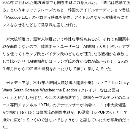
2020年に行われた地方選挙でも開票中継に力を入れた。「政治は感動であ
る」というキャッチフレーズのもと、韓国のアイドルオーディション番組
「Produce 101」のパロディ映像を制作。アイドルさながら候補者らにダ
ンスをさせるなどして選挙戦を盛り上げた。
米大統領選は、選挙人制度という特殊な事情もあるが、それでも開票中
継が面白くないので、韓国ネットユーザーは「AI観相（人相）占い」アプ
リを使ってトランプ氏とバイデン氏のどちらが“王”になる観相かを点数に
して比べたり（AI観相占いはトランプ氏の方が点数が高かった）、2人の
生年月日から2021年の運勢を占ったりして勝手に楽しんでいた。
米メディアは、2017年の韓国大統領選の開票中継について「The Crazy
Ways South Koreans Watched the Election（クレイジーなほど面白
い）」と紹介したほど。今回の大統領選でも、韓国ケーブルテレビのニュ
ース専門チャンネル「YTN」のアナウンサーが中継中、「（米大統領選
が“地味”）ゆくゆくは韓国流の開票中継が、K-選挙（K-POPのK）として
海外に広がっていくのではないでしょうか」と話していたのが印象的だっ
た。