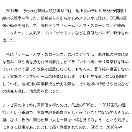
2017年に行われた韓国大統領選挙では、地上波のテレビ局3社が開票中
継の視聴率を争った。候補者らをあらかじめスタジオに呼び、CG用の画
像や動画を撮影して、海外ドラマ『ゲーム・オブ・スローンズ』や映画
『ロッキー』、人気アニメの『ポケモン』などを真似たパロディ映像を作
成した。
特に『ゲーム・オブ・スローンズ』のパロディでは、西洋風の甲冑に身
を包み、剣や盾を携えた候補者たちがドラゴンや白馬に乗り選挙戦を進め
ていくという凝った映像が話題になった。もちろん、著作権を侵害しない
よう実際のドラマやゲームの映像は使わず、テレビ局が新たにCGを制作
している。地域別の開票状況を伝える際も、その地域の特産品や歴史など
の映像も流し、地元民を喜ばせた。
テレビ局の中で特に高評価を得たのは、民放のSBSだ。「2017国民の選
択」という番組で、開票中継を面白おかしく報じたことでSNSで大きな話
題になり、政治に関心が無い人も一度は中継を見てみよう、という気持ち
にさせる効果があったとして高く評価されたのだ。SBSは、2018年や