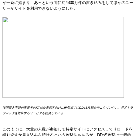
が一斉に始まり、あっという間に約4800万件の書き込みをしてほかのユー
ザーがサイトを利用できないようにした。
韓国最大手通信事業者のKTは企業顧客向けにIP帯域でのDDoS攻撃をモニタリングし、異常トラ
フィックを遮断するサービスを提供している
このように、大量の人数が参加して特定サイトにアクセスしてリロードを
繰り返すか書き込みを続けるという攻撃法もあるが、DDoS攻撃は一般的