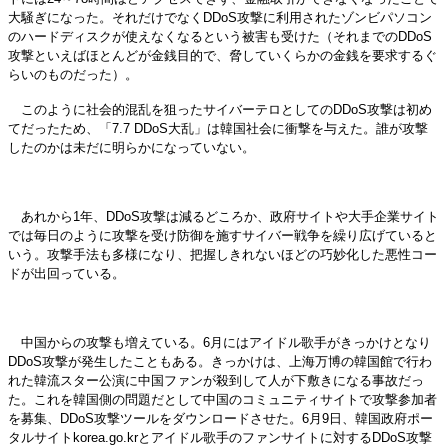
大騒ぎになった。それだけでなくDDoS攻撃に利用されたゾンビパソコン
のハードディスクが使えなくなるという被害も受けた（それまでのDDoS
攻撃といえばほとんどが金銭目的で、脅していくらかの金銭を要求するぐ
らいのものだった）。
このように社会的混乱を狙ったサイバーテロとしてのDDoS攻撃は初め
てだったため、「7.7 DDoS大乱」は韓国社会に衝撃を与えた。誰が攻撃
したのかは未だに明らかになっていない。
あれから1年、DDoS攻撃は減るどころか、政府サイトや大手企業サイト
では毎日のように攻撃を受け防御を施すサイバー戦争を繰り広げていると
いう。攻撃手法も多様になり、把握しきれないほどの巧妙化した悪性コー
ドが出回っている。
中国からの攻撃も増えている。6月にはアイドル歌手がきっかけとなり
DDoS攻撃が発生したこともある。きっかけは、上海万博の韓国館で行わ
れた韓流スター公演に中国ファンが殺到して人が下敷きになる事故だっ
た。これを韓国側の問題だとして中国のコミュニティサイトで攻撃参加者
を募集、DDoS攻撃ツールをダウンロードさせた。6月9日、韓国政府ポー
タルサイトkorea.go.krとアイドル歌手のファンサイトに対するDDoS攻撃