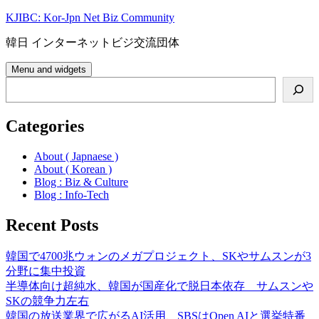
Skip
KJIBC: Kor-Jpn Net Biz Community
to
content
韓日 インターネットビジ交流団体
Menu and widgets
Search
Categories
About ( Japnaese )
About ( Korean )
Blog : Biz & Culture
Blog : Info-Tech
Recent Posts
韓国で4700兆ウォンのメガプロジェクト、SKやサムスンが3
分野に集中投資
半導体向け超純水、韓国が国産化で脱日本依存 サムスンや
SKの競争力左右
韓国の放送業界で広がるAI活用、SBSはOpen AIと選挙特番