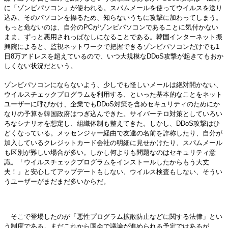
に「ゾンビパソコン」が使われる。スパムメールを使ってウイルスを送り
込み、そのパソコンを操るため、知らないうちに攻撃に加わってしまう。
もっと危ないのは、自分のPCがゾンビパソコンであることに気付かない
まま、ずっと悪用されっぱなしになることである。韓国インターネット振
興院によると、監視ネットワークで把握できるゾンビパソコンだけでも1
日8万アドレスを超えているので、いつ大規模なDDoS攻撃が起きてもおか
しくない状況だという。
ゾンビパソコンにならないよう、少しでも怪しいメールは絶対開かない、
ウイルスチェックプログラムを利用する、といった基本的なことをネット
ユーザーに呼びかけ、企業でもDDoS対策を含めセキュリティのためにか
なりの予算を韓国政府はつぎ込んできた。サイバーテロ対策としていろい
ろなシナリオを想定し、組織体制も整えてきた。しかし、DDoS攻撃はひ
どくなっている。メッセンジャー経由で友達の名前を詐称したり、自分が
加入しているクレジットカード会社の明細に見せかけたり、スパムメール
も区別が難しい場合が多い。しかし何よりも問題なのはセキュリティ意
識。「ウイルスチェックプログラムをインストールしたからもう大丈
夫！」と安心してアップデートもしない、ウイルス検査もしない、そうい
うユーザーがまだまだ多いからだ。
そこで登場したのが「悪性プログラム拡散防止などに関する法律」とい
う制度である。まだこれから国会で議論が進められる予定ではあるが、