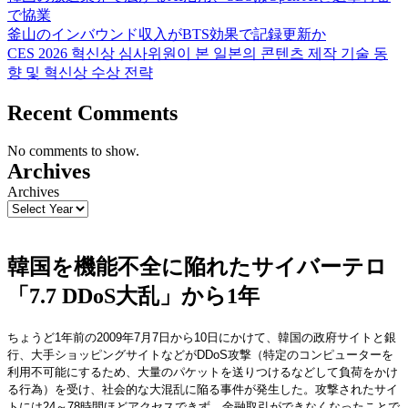
で協業
釜山のインバウンド収入がBTS効果で記録更新か
CES 2026 혁신상 심사위원이 본 일본의 콘텐츠 제작 기술 동
향 및 혁신상 수상 전략
Recent Comments
No comments to show.
Archives
Archives
韓国を機能不全に陥れたサイバーテロ
「7.7 DDoS大乱」から1年
ちょうど1年前の2009年7月7日から10日にかけて、韓国の政府サイトと銀
行、大手ショッピングサイトなどがDDoS攻撃（特定のコンピューターを
利用不可能にするため、大量のパケットを送りつけるなどして負荷をかけ
る行為）を受け、社会的な大混乱に陥る事件が発生した。攻撃されたサイ
トには24～78時間ほどアクセスできず、金融取引ができなくなったことで