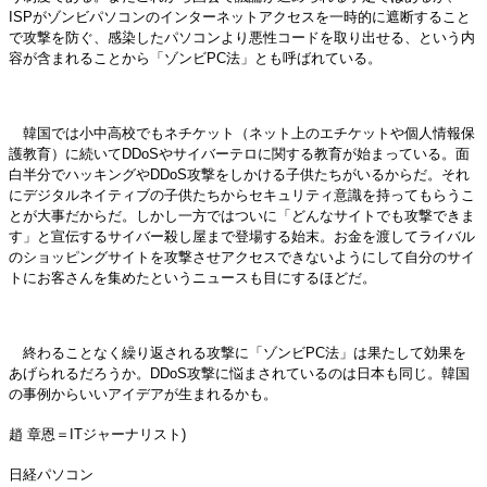
ISPがゾンビパソコンのインターネットアクセスを一時的に遮断すること
で攻撃を防ぐ、感染したパソコンより悪性コードを取り出せる、という内
容が含まれることから「ゾンビPC法」とも呼ばれている。
韓国では小中高校でもネチケット（ネット上のエチケットや個人情報保
護教育）に続いてDDoSやサイバーテロに関する教育が始まっている。面
白半分でハッキングやDDoS攻撃をしかける子供たちがいるからだ。それ
にデジタルネイティブの子供たちからセキュリティ意識を持ってもらうこ
とが大事だからだ。しかし一方ではついに「どんなサイトでも攻撃できま
す」と宣伝するサイバー殺し屋まで登場する始末。お金を渡してライバル
のショッピングサイトを攻撃させアクセスできないようにして自分のサイ
トにお客さんを集めたというニュースも目にするほどだ。
終わることなく繰り返される攻撃に「ゾンビPC法」は果たして効果を
あげられるだろうか。DDoS攻撃に悩まされているのは日本も同じ。韓国
の事例からいいアイデアが生まれるかも。
趙 章恩＝ITジャーナリスト)
日経パソコン