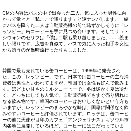
CMの内容はバスの中で出会った二人。気に入った男性に向
かって堂々と「私ここで降ります」と逆ナンパします。一緒
にバスを降りた二人は自動販売機の前で恥ずかしそうに「レ
ッツビー」缶コーヒーを手に見つめ合います。そしてリュ・
シウォンのセリフは「僕は二駅も乗り越しました」……羨ま
しい限りです。広告を真似て、バスで気に入った相手を女性
から誘うのが当時流行ったりもしました。
韓国で最も売れている缶コーヒーは、1998年に発売され
た、この「レッツビー」です。日本では缶コーヒーの主な消
費者は男性といわれてますが、韓国では女性も好んで飲みま
す。ほどよい甘さのミルクコーヒーで、冬は暖かく夏は冷た
く、どっちにしても人気で、自動販売機でもすぐ売り切れに
なる飲み物です。韓国のコーヒーはおいしくないという方も
いますが、レッツビーのまろやかな味は、国籍に関係なく飲
みやすいコーヒーと評価されています。ロッテは、缶コーヒ
ーの他に天使が目印のカフェ「アンジェリナス」もソウル市
内各地に展開しているほど、コーヒーにはこだわっていま