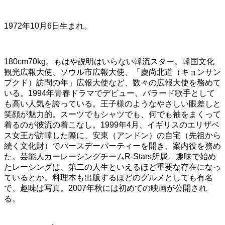
1972年10月6日生まれ。
180cm70kg。もはや説明はいらない韓流スター。韓国文化
観光広報大使、ソウル市広報大使、「慶尚北道（キョンサン
プクド）訪問の年」広報大使など、数々の広報大使を務めて
いる。1994年青春ドラマでデビュー、バラード歌手として
も高い人気を誇っている。王子様のようなやさしい眼差しと
笑顔が魅力的。スーツでもシャツでも、何でも袖をまくって
着るのが彼流の着こなし。1999年4月、イギリスのエリザベ
ス女王が訪韓した際に、安東（アンドン）の自宅（先祖から
続く文化財）でバースデーパーティーを開き、案内役を務め
た。芸能人カーレーシングチームR-Stars所属。趣味で始め
たレーシングは、第二の人生といえるほど重要な存在になっ
ているとか。料理本も出版するほどのグルメとしても有名
で、趣味は写真。2007年秋には初めての映画が公開され
る。