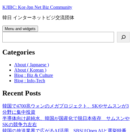
Skip
KJIBC: Kor-Jpn Net Biz Community
to
content
韓日 インターネットビジ交流団体
Menu and widgets
Search
Categories
About ( Japnaese )
About ( Korean )
Blog : Biz & Culture
Blog : Info-Tech
Recent Posts
韓国で4700兆ウォンのメガプロジェクト、SKやサムスンが3
分野に集中投資
半導体向け超純水、韓国が国産化で脱日本依存 サムスンや
SKの競争力左右
韓国の放送業界で広がるAI活用、SBSはOpen AIと選挙特番