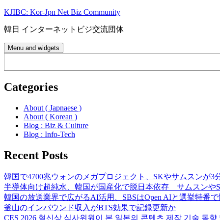
Skip
KJIBC: Kor-Jpn Net Biz Community
to
content
韓日 インターネットビジ交流団体
Menu and widgets
Search
Categories
About ( Japnaese )
About ( Korean )
Blog : Biz & Culture
Blog : Info-Tech
Recent Posts
韓国で4700兆ウォンのメガプロジェクト、SKやサムスンが3
半導体向け超純水、韓国が国産化で脱日本依存 サムスンやS
韓国の放送業界で広がるAI活用、SBSはOpen AIと選挙特番
釜山のインバウンド収入がBTS効果で記録更新か
CES 2026 혁신상 심사위원이 본 일본의 콘텐츠 제작 기술 동향