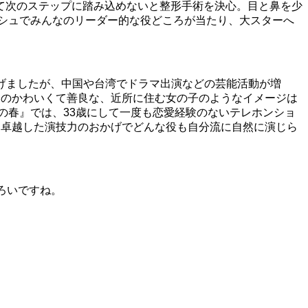
て次のステップに踏み込めないと整形手術を決心。目と鼻を少
ッシュでみんなのリーダー的な役どころが当たり、大スターへ
挙げましたが、中国や台湾でドラマ出演などの芸能活動が増
ムのかわいくて善良な、近所に住む女の子のようなイメージは
の春』では、33歳にして一度も恋愛経験のないテレホンショ
、卓越した演技力のおかげでどんな役も自分流に自然に演じら
ろいですね。