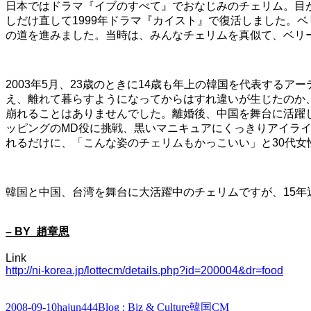
日本ではドラマ『イブのすべて』でおなじみのチェリム。目
しだけ直して1999年ドラマ『カイスト』で復活しました。
の道を進みました。当時は、みんなチェリムを真似て、ベリ
2003年5月、23歳のときに14歳も年上の韓国を代表す
え、離れて暮らすようになってからはすれ違いが生じたのか
崩れることはありませんでした。離婚後、中国を舞台に活躍し
ッピングのMD役に挑戦、黒いマニキュアにくっきりアイラ
れるだけに、「こんな姿のチェリムもかっこいい」と30代女
韓国と中国、台湾を舞台に大活躍中のチェリムですが、15
– BY 趙章恩
Link
http://ni-korea.jp/lottecm/details.php?id=200004&dr=food
Posted
Author
Categories
Tags
2008-09-10
hajun444
Blog : Biz & Culture
韓国CM