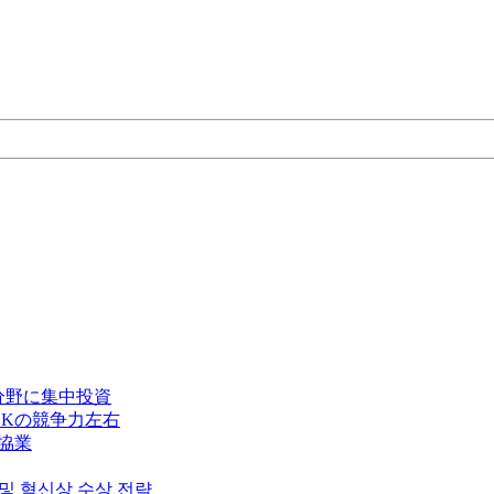
分野に集中投資
Kの競争力左右
で協業
 및 혁신상 수상 전략