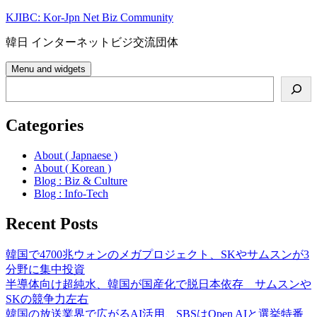
Skip
KJIBC: Kor-Jpn Net Biz Community
to
content
韓日 インターネットビジ交流団体
Menu and widgets
Search
Categories
About ( Japnaese )
About ( Korean )
Blog : Biz & Culture
Blog : Info-Tech
Recent Posts
韓国で4700兆ウォンのメガプロジェクト、SKやサムスンが3
分野に集中投資
半導体向け超純水、韓国が国産化で脱日本依存 サムスンや
SKの競争力左右
韓国の放送業界で広がるAI活用、SBSはOpen AIと選挙特番