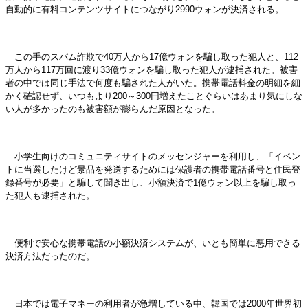
自動的に有料コンテンツサイトにつながり2990ウォンが決済される。
この手のスパム詐欺で40万人から17億ウォンを騙し取った犯人と、112
万人から117万回に渡り33億ウォンを騙し取った犯人が逮捕された。被害
者の中では同じ手法で何度も騙された人がいた。携帯電話料金の明細を細
かく確認せず、いつもより200～300円増えたことぐらいはあまり気にしな
い人が多かったのも被害額が膨らんだ原因となった。
小学生向けのコミュニティサイトのメッセンジャーを利用し、「イベン
トに当選したけど景品を発送するためには保護者の携帯電話番号と住民登
録番号が必要」と騙して聞き出し、小額決済で1億ウォン以上を騙し取っ
た犯人も逮捕された。
便利で安心な携帯電話の小額決済システムが、いとも簡単に悪用できる
決済方法だったのだ。
日本では電子マネーの利用者が急増している中、韓国では2000年世界初