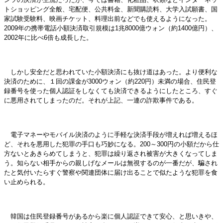
トショッピング全般、宅配便、公共料金、新聞購読料、大学入試願書、国
家試験受験料、映画チケット、料理出前などでも使えるようになった。
2009年の携帯電話小額決済取引規模は1兆8000億ウォン（約1400億円）、
2002年に比べ6倍も成長した。
しかし安全だと思われていた小額決済にも抜け道はあった。より便利な
決済のために、１回の課金が3000ウォン（約220円）未満の場合、住民登
録番号を使った個人認証をしなくても決済できるようにしたところ、すぐ
に悪用されてしまったのだ。それが上記、一連の詐欺事件である。
電子マネーやモバイル決済のように手軽な決済手段が増えれば増えるほ
ど、それを悪用した犯罪の手口も巧妙になる。200～300円の小額だから仕
方ないとあきらめてしまうと、犯罪は繰り返され被害が大きくなってしま
う。知らない相手からの親しげなメールは無視するのが一番だが、騙され
たと気付いたらすぐ警察や関連団体に届け出ることで似たような犯罪を食
い止められる。
韓国は住民登録番号があるから楽に個人認証できて安心、と思いきや、