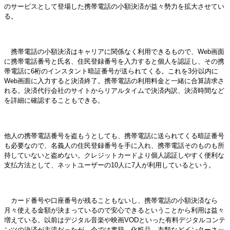
のサービスとして登場した携帯電話の小額決済が益々勢力を拡大させてい
る。
携帯電話の小額決済はキャリアに関係なく利用できるもので、Web画面
に携帯電話番号と氏名、住民登録番号を入力すると個人を認証し、その携
帯電話に6桁のインスタント暗証番号が送られてくる。これを3分以内に
Web画面に入力すると決済終了。携帯電話の利用料金と一緒に合算請求さ
れる。決済代行会社のサイトからリアルタイムで決済内訳、決済時間など
を詳細に確認することもできる。
他人の携帯電話番号を盗もうとしても、携帯電話に送られてくる暗証番号
も必要なので、名義人の住民登録番号を手に入れ、携帯電話そのものも所
持していないと盗めない。クレジットカードより個人認証しやすく便利な
支払方法として、ネットユーザーの10人に7人が利用しているという。
カード番号や口座番号が残ることもないし、携帯電話の小額決済なら
月々使える金額が決まっているので安心できるということから利用は益々
増えている。以前はデジタル音楽や映画VODといった有料デジタルコンテ
ンツの決済が主流だったが、今では書籍、化粧品、衣類などインターネッ