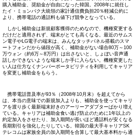
購入補助金、奨励金が自由になった韓国。2008年に就任し
たイ・ミョンバク大統領の家計通信費負担20％軽減公約に
より、携帯電話の通話料も値下げ競争となっている。
しかし補助金は新規顧客獲得のためなので、機種変更する
だけだと適用されず、端末がとても高くなる。最近のサムス
ン電子やLG電子の端末は、みんなタッチパネル搭載のスマ
ートフォンだから値段が高く、補助金がない場合80万～100
万ウォン（約6万～8万円）は出さないと、しょぼい音声通
話しかできないような端末しか手に入らない。機種変更した
い人は仕方なくナンバーポータビリティを利用してキャリア
を変更し補助金をもらう。
携帯電話普及率が93％（2008年10月末）を超えてから
は、本当の意味での新規加入よりも、補助金を使ってキャリ
アを渡り歩く最新端末好きのアーリーアダプターばかり増え
ている。キャリアは補助金食い逃げ防止のために1年以上の
約定加入をさせたり、加入期間が長いほど通話料が安くなる
長期割引を強化したりしている。韓国の最大手キャリアSK
テレコムは家族全員の加入期間を合算して最大基本料から通