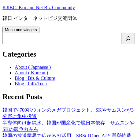
Skip
KJIBC: Kor-Jpn Net Biz Community
to
content
韓日 インターネットビジ交流団体
Menu and widgets
Search
Categories
About ( Japnaese )
About ( Korean )
Blog : Biz & Culture
Blog : Info-Tech
Recent Posts
韓国で4700兆ウォンのメガプロジェクト、SKやサムスンが3
分野に集中投資
半導体向け超純水、韓国が国産化で脱日本依存 サムスンや
SKの競争力左右
韓国の放送業界で広がるAI活用、SBSはOpen AIと選挙特番