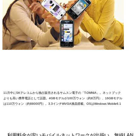
11月中にSKテレコムから独占販売されるサムスン電子の「T-OMNIA」。ネットブック
よりも高い携帯電話として話題。4GBモデルが100万ウォン（約8万円）、16GBモデル
は110万ウォン（約88000円）。3.3インチWVGA液晶搭載、OSはWindows Mobile6.1
利用料金が安いモバイルネットワークが出揃い、無線LAN