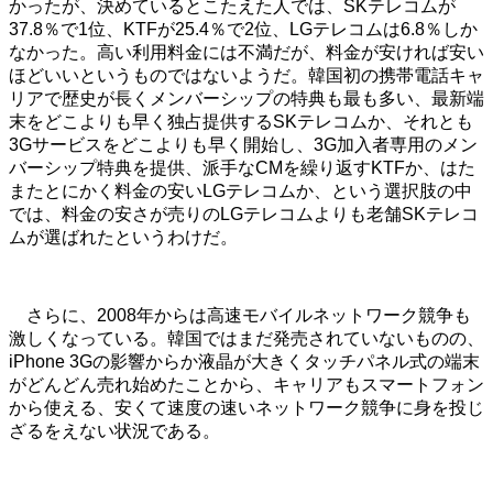
かったが、決めているとこたえた人では、SKテレコムが
37.8％で1位、KTFが25.4％で2位、LGテレコムは6.8％しか
なかった。高い利用料金には不満だが、料金が安ければ安い
ほどいいというものではないようだ。韓国初の携帯電話キャ
リアで歴史が長くメンバーシップの特典も最も多い、最新端
末をどこよりも早く独占提供するSKテレコムか、それとも
3Gサービスをどこよりも早く開始し、3G加入者専用のメン
バーシップ特典を提供、派手なCMを繰り返すKTFか、はた
またとにかく料金の安いLGテレコムか、という選択肢の中
では、料金の安さが売りのLGテレコムよりも老舗SKテレコ
ムが選ばれたというわけだ。
さらに、2008年からは高速モバイルネットワーク競争も
激しくなっている。韓国ではまだ発売されていないものの、
iPhone 3Gの影響からか液晶が大きくタッチパネル式の端末
がどんどん売れ始めたことから、キャリアもスマートフォン
から使える、安くて速度の速いネットワーク競争に身を投じ
ざるをえない状況である。