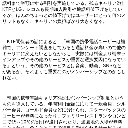
話料まで半額にする割引を実施している。残るキャリア2社
KTFとLGテレコムも長期加入割引や通話料値下げをしてい
るが、ほんのちょっとの値下げではユーザーにとって何のメ
リットもなく、キャリアの負担ばかり大きくなる。
KTF関係者の話によると、「韓国の携帯電話ユーザーは複
雑で、アンケート調査をしてみると通話料金が高いので他の
キャリアに変えたいとしながらも、実際には料金より端末ラ
インアップやその他のサービスが重要な選択要因になってい
る」という。その他のサービスとは音楽、動画、SNSなど
があるが、それよりも重要なのがメンバーシップなのかもし
れない。
韓国の携帯電話キャリア3社はメンバーシップ制度という
ものを導入している。年間利用金額に応じて一般会員、シル
バー会員、ゴールド会員などに分けられ、スターバックスの
コーヒーが無料になったり、ファミリーレストランやコンビ
ニで15～20％の割引が適用されたり、遊園地の入場が無料
になったり、色んなところで特典を受けられるサービスだ。