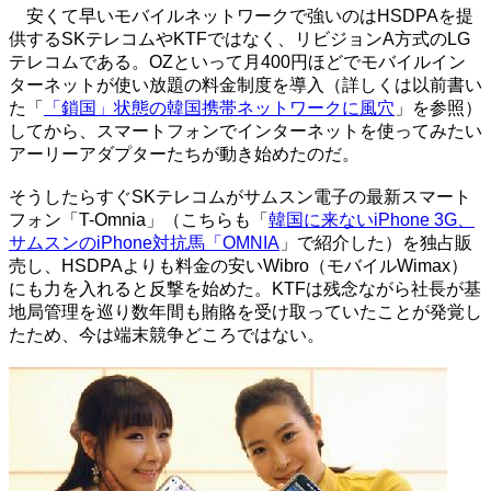
安くて早いモバイルネットワークで強いのはHSDPAを提
供するSKテレコムやKTFではなく、リビジョンA方式のLG
テレコムである。OZといって月400円ほどでモバイルイン
ターネットが使い放題の料金制度を導入（詳しくは以前書い
た「
「鎖国」状態の韓国携帯ネットワークに風穴
」を参照）
してから、スマートフォンでインターネットを使ってみたい
アーリーアダプターたちが動き始めたのだ。
そうしたらすぐSKテレコムがサムスン電子の最新スマート
フォン「T-Omnia」（こちらも「
韓国に来ないiPhone 3G、
サムスンのiPhone対抗馬「OMNIA
」で紹介した）を独占販
売し、HSDPAよりも料金の安いWibro（モバイルWimax）
にも力を入れると反撃を始めた。KTFは残念ながら社長が基
地局管理を巡り数年間も賄賂を受け取っていたことが発覚し
たため、今は端末競争どころではない。