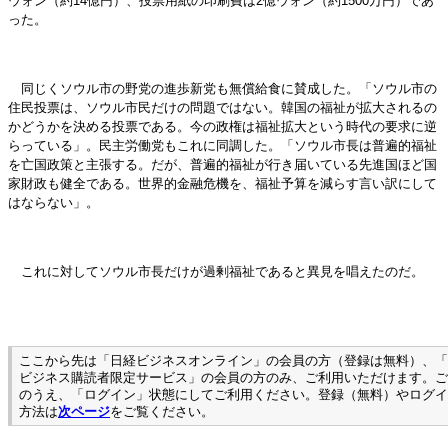
ウォン（約14億円）、投票用紙の印刷費は2億ウォン（約1500万円）であ
った。
同じくソウル市の野党の進歩新党も無償給食に賛成した。「ソウル市の
住民投票は、ソウル市民だけの問題ではない。韓国の福祉が拡大されるの
かどうかを決める投票である。今の政権は福祉拡大という時代の要求に逆
らっている」。民主労働党もこれに同調した。「ソウル市長は普遍的福祉
を亡国政策と主張する。だが、普遍的福祉が行き届いている先進国ほど国
家財政も健全である。世界的金融危機を、福祉予算を減らす言い訳にして
はならない」。
これに対してソウル市長だけが過剰福祉であると異見を唱えたのだ。
ここから先は「日経ビジネスオンライン」の会員の方（登録は無料）、「
ビジネス購読者限定サービス」の会員の方のみ、ご利用いただけます。ご
のうえ、「ログイン」状態にしてご利用ください。登録（無料）やログイ
方法は
次ページ
をご覧ください。