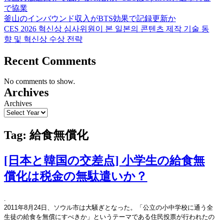
で協業
釜山のインバウンド収入がBTS効果で記録更新か
CES 2026 혁신상 심사위원이 본 일본의 콘텐츠 제작 기술 동
향 및 혁신상 수상 전략
Recent Comments
No comments to show.
Archives
Archives
Tag:
給食無償化
[日本と韓国の交差点] 小学生の給食無
償化は税金の無駄遣いか？
.
2011年8月24日、ソウル市は大騒ぎとなった。「公立の小中学校に通う全
生徒の給食を無償にすべきか」というテーマである住民投票が行われたの