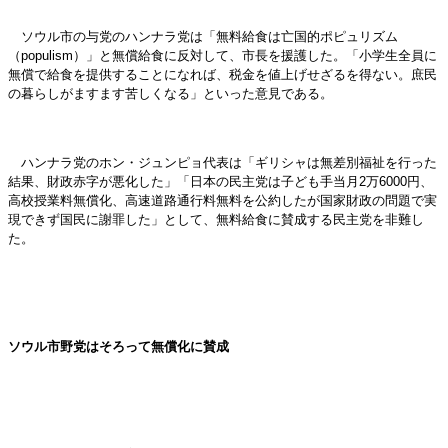
ソウル市の与党のハンナラ党は「無料給食は亡国的ポピュリズム
（populism）」と無償給食に反対して、市長を援護した。「小学生全員に
無償で給食を提供することになれば、税金を値上げせざるを得ない。庶民
の暮らしがますます苦しくなる」といった意見である。
ハンナラ党のホン・ジュンピョ代表は「ギリシャは無差別福祉を行った
結果、財政赤字が悪化した」「日本の民主党は子ども手当月2万6000円、
高校授業料無償化、高速道路通行料無料を公約したが国家財政の問題で実
現できず国民に謝罪した」として、無料給食に賛成する民主党を非難し
た。
ソウル市野党はそろって無償化に賛成