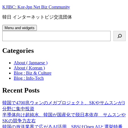
Skip
KJIBC: Kor-Jpn Net Biz Community
to
content
韓日 インターネットビジ交流団体
Menu and widgets
Search
Categories
About ( Japnaese )
About ( Korean )
Blog : Biz & Culture
Blog : Info-Tech
Recent Posts
韓国で4700兆ウォンのメガプロジェクト、SKやサムスンが3
分野に集中投資
半導体向け超純水、韓国が国産化で脱日本依存 サムスンや
SKの競争力左右
韓国の放送業界で広がるAI活用、SBSはOpen AIと選挙特番