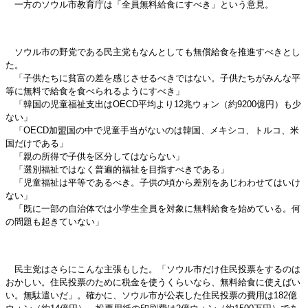
一方のソウル市教育庁は「全員無料給食にすべき」という意見。
ソウル市の野党である民主党もなんとしても無償給食を推進すべきとし
た。
「子供たちに貧富の差を感じさせるべきではない。子供たちがみんな平
等に無料で給食を食べられるようにすべき」
「韓国の児童福祉支出はOECD平均より12兆ウォン（約9200億円）も少
ない」
「OECD加盟国の中で児童手当がないのは韓国、メキシコ、トルコ、米
国だけである」
「親の所得で子供を区分してはならない」
「選別福祉ではなく普遍的福祉を目指すべきである」
「児童福祉は平等であるべき。子供の頃から差別をあじわわせてはいけ
ない」
「既に一部の自治体では小学生全員を対象に無料給食を始めている。何
の問題も起きていない」
民主党はさらにこんな主張もした。「ソウル市だけ住民投票をするのは
おかしい。住民投票のために税金を使うくらいなら、無料給食に使えばい
い。無駄遣いだ」。確かに、ソウル市が公表した住民投票の費用は182億