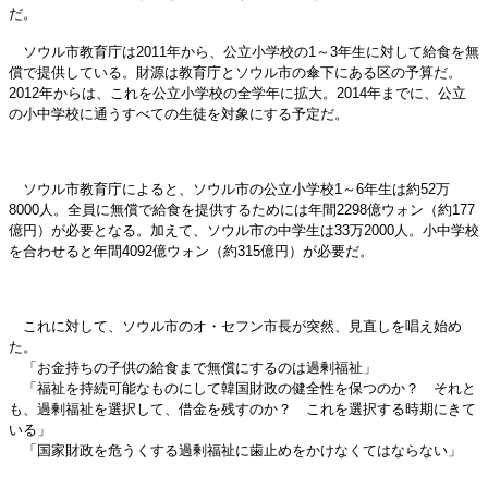
だ。
ソウル市教育庁は2011年から、公立小学校の1～3年生に対して給食を無
償で提供している。財源は教育庁とソウル市の傘下にある区の予算だ。
2012年からは、これを公立小学校の全学年に拡大。2014年までに、公立
の小中学校に通うすべての生徒を対象にする予定だ。
ソウル市教育庁によると、ソウル市の公立小学校1～6年生は約52万
8000人。全員に無償で給食を提供するためには年間2298億ウォン（約177
億円）が必要となる。加えて、ソウル市の中学生は33万2000人。小中学校
を合わせると年間4092億ウォン（約315億円）が必要だ。
これに対して、ソウル市のオ・セフン市長が突然、見直しを唱え始め
た。
「お金持ちの子供の給食まで無償にするのは過剰福祉」
「福祉を持続可能なものにして韓国財政の健全性を保つのか？ それと
も、過剰福祉を選択して、借金を残すのか？ これを選択する時期にきて
いる」
「国家財政を危うくする過剰福祉に歯止めをかけなくてはならない」