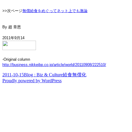
>>次ページ
無償給食をめぐってネット上でも激論
By
趙 章恩
2011年9月14
-Original column
http://business.nikkeibp.co.jp/article/world/20110908/222510/
Posted
Categories
Tags
2011-10-15
Blog : Biz & Culture
給食無償化
on
Proudly powered by WordPress