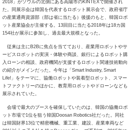
2018」がソウルの北側にある高陽市のKINTEXで開催され
た。同展示会は韓国を代表するロボット展示会で、政府省庁
の産業通商資源部（部は省に当たる）後援のもと、韓国ロボ
ット産業協会が主催する。13回目に当たる2018年は18カ国
154社が展示に参加し、過去最大規模となった。
従来は主にB2Bに焦点を当てており、産業用ロボットやサ
ービスロボットの実演・体験や商談、銀行によるロボット購
入ローンの相談、政府機関が支援するロボット関連技術動向
の紹介がメインだった。今年は「Smart Industry, Smart
Life!」をテーマに、協働ロボットや装着型ロボット、スマー
トファクトリーのほかに、教育用ロボットやドローンなども
展示されていた。
会場で最大のブースを確保していたのは、韓国の協働ロボ
ット市場で1位を狙う韓国Doosan Robotics社だった。同社
は韓国財界13位で精密機械、重工業、建設、産業車両など