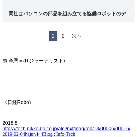
同社はパソコンの部品を組み立てる協働ロボットのデ…
1
2
次へ
趙 章恩＝(ITジャーナリスト)
《日経Robo》
2018.8.
https://tech.nikkeibp.co.jp/atcl/nxt/mag/rob/18/00006/00016/
Posted
Author
Categories
2019-02-04
hajun444
Blog : Info-Tech