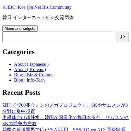
Skip
KJIBC: Kor-Jpn Net Biz Community
to
content
韓日 インターネットビジ交流団体
Menu and widgets
Search
Categories
About ( Japnaese )
About ( Korean )
Blog : Biz & Culture
Blog : Info-Tech
Recent Posts
韓国で4700兆ウォンのメガプロジェクト、SKやサムスンが3
分野に集中投資
半導体向け超純水、韓国が国産化で脱日本依存 サムスンや
SKの競争力左右
韓国の放送業界で広がるAI活用、SBSはOpen AIと選挙特番