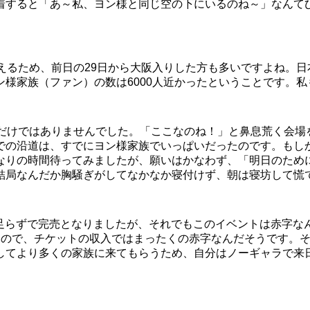
着すると「あ～私、ヨン様と同じ空の下にいるのね～」なんて
えるため、前日の29日から大阪入りした方も多いですよね。日
様家族（ファン）の数は6000人近かったということです。
私だけではありませんでした。「ここなのね！」と鼻息荒く会場
での沿道は、すでにヨン様家族でいっぱいだったのです。もし
なりの時間待ってみましたが、願いはかなわず、「明日のため
結局なんだか胸騒ぎがしてなかなか寝付けず、朝は寝坊して慌
0分足らずで完売となりましたが、それでもこのイベントは赤字
るので、チケットの収入ではまったくの赤字なんだそうです。
してより多くの家族に来てもらうため、自分はノーギャラで来