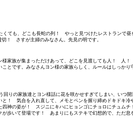
せたくても、どこも長蛇の列！ やっと見つけたレストランで昼
貸切！ さすが主婦のみなさん。先見の明です。
ン様家族が集まっただけあって、どこを見渡しても人！ 人！
いことです。みなさんヨン様の家族らしく、ルールはしっかり
もう回りの家族達とヨン様話に花を咲かせすぎてしまい、いつ
いと！ 気合を入れ直して、メモとペンを握り締めドキドキ冷
た四神の姿が！ スジニにキハにヒョンゴにチョロにチュムチ
クが歩いて登場です！ あまりにもステキで幻想的で、ただ息