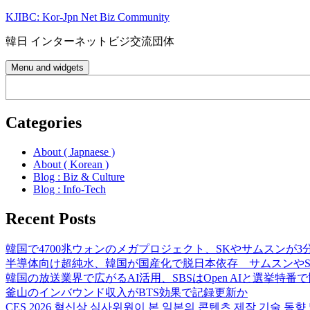
Skip
KJIBC: Kor-Jpn Net Biz Community
to
content
韓日 インターネットビジ交流団体
Menu and widgets
Search
Categories
About ( Japnaese )
About ( Korean )
Blog : Biz & Culture
Blog : Info-Tech
Recent Posts
韓国で4700兆ウォンのメガプロジェクト、SKやサムスンが3
半導体向け超純水、韓国が国産化で脱日本依存 サムスンやS
韓国の放送業界で広がるAI活用、SBSはOpen AIと選挙特番
釜山のインバウンド収入がBTS効果で記録更新か
CES 2026 혁신상 심사위원이 본 일본의 콘텐츠 제작 기술 동향