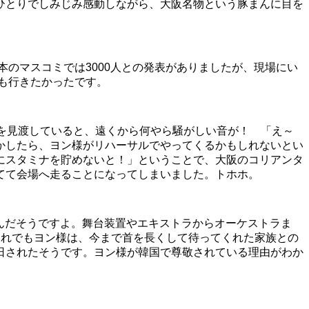
ひとりでしみじみ感動しながら、大阪名物という豚まんに目を
本のマスコミでは3000人との発表がありましたが、現場にい
私も行きたかったです。
を見渡していると、遠くから何やら騒がしい音が！ 「え～
かしたら、ヨン様がリハーサルでやってくるかもしれないとい
にスタミナを貯めないと！」ということで、大阪のコリアンタ
てて会場へ走ることになってしまいました。トホホ。
なんだそうですよ。舞台装置やエキストラからオーケストラま
それでもヨン様は、今まで首を長くして待ってくれた家族との
日されたそうです。ヨン様が韓国で尊敬されている理由がわか