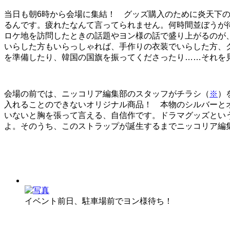
当日も朝6時から会場に集結！ グッズ購入のために炎天下
るんです。疲れたなんて言ってられません。何時間並ぼうが
ロケ地を訪問したときの話題やヨン様の話で盛り上がるのが
いらした方もいらっしゃれば、手作りの衣装でいらした方、
を準備したり、韓国の国旗を振ってくださったり……それを
会場の前では、ニッコリア編集部のスタッフがチラシ（
※
）
入れることのできないオリジナル商品！ 本物のシルバーと
いないと胸を張って言える、自信作です。ドラマグッズとい
よ。そのうち、このストラップが誕生するまでニッコリア編
イベント前日、駐車場前でヨン様待ち！