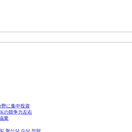
分野に集中投資
Kの競争力左右
で協業
 및 혁신상 수상 전략