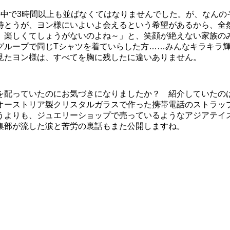
の中で3時間以上も並ばなくてはなりませんでした。が、なんの
待とうが、ヨン様にいよいよ会えるという希望があるから、全
、楽しくてしょうがないのよね～」と、笑顔が絶えない家族の
グループで同じTシャツを着ていらした方……みんなキラキラ
見たヨン様は、すべてを胸に残したに違いありません。
を配っていたのにお気づきになりましたか？ 紹介していたの
オーストリア製クリスタルガラスで作った携帯電話のストラッ
うよりも、ジュエリーショップで売っているようなアジアテイ
集部が流した涙と苦労の裏話もまた公開しますね。