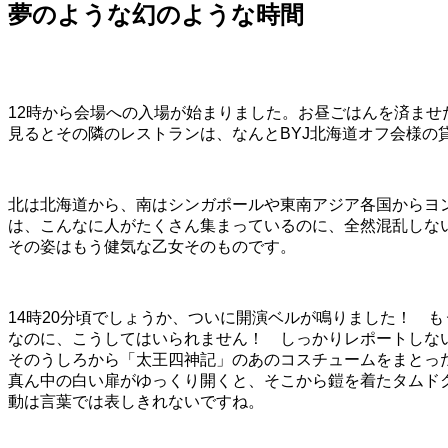
夢のような幻のような時間
12時から会場への入場が始まりました。お昼ごはんを済ま
見るとその隣のレストランは、なんとBYJ北海道オフ会様の
北は北海道から、南はシンガポールや東南アジア各国からヨ
は、こんなに人がたくさん集まっているのに、全然混乱しな
その姿はもう健気な乙女そのものです。
14時20分頃でしょうか、ついに開演ベルが鳴りました！ 
なのに、こうしてはいられません！ しっかりレポートしな
そのうしろから「太王四神記」のあのコスチュームをまとっ
真ん中の白い扉がゆっくり開くと、そこから鎧を着たタムド
動は言葉では表しきれないですね。