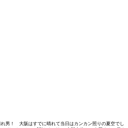
晴れ男！ 大阪はすでに晴れて当日はカンカン照りの夏空でし