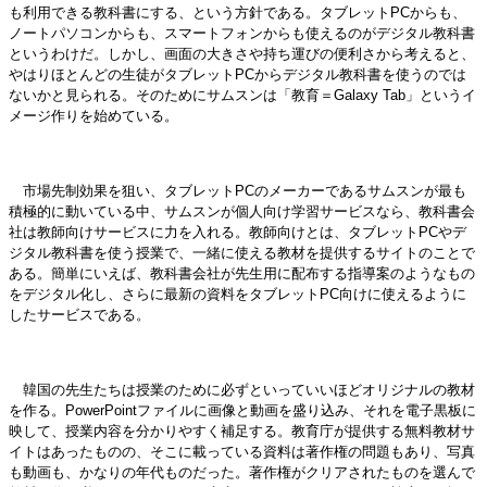
も利用できる教科書にする、という方針である。タブレットPCからも、
ノートパソコンからも、スマートフォンからも使えるのがデジタル教科書
というわけだ。しかし、画面の大きさや持ち運びの便利さから考えると、
やはりほとんどの生徒がタブレットPCからデジタル教科書を使うのでは
ないかと見られる。そのためにサムスンは「教育＝Galaxy Tab」というイ
メージ作りを始めている。
市場先制効果を狙い、タブレットPCのメーカーであるサムスンが最も
積極的に動いている中、サムスンが個人向け学習サービスなら、教科書会
社は教師向けサービスに力を入れる。教師向けとは、タブレットPCやデ
ジタル教科書を使う授業で、一緒に使える教材を提供するサイトのことで
ある。簡単にいえば、教科書会社が先生用に配布する指導案のようなもの
をデジタル化し、さらに最新の資料をタブレットPC向けに使えるように
したサービスである。
韓国の先生たちは授業のために必ずといっていいほどオリジナルの教材
を作る。PowerPointファイルに画像と動画を盛り込み、それを電子黒板に
映して、授業内容を分かりやすく補足する。教育庁が提供する無料教材サ
イトはあったものの、そこに載っている資料は著作権の問題もあり、写真
も動画も、かなりの年代ものだった。著作権がクリアされたものを選んで