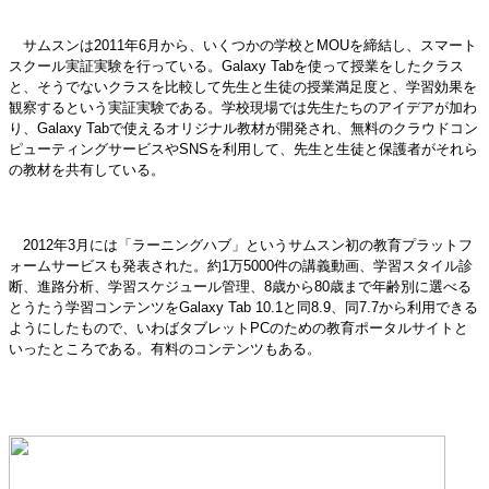
サムスンは2011年6月から、いくつかの学校とMOUを締結し、スマート
スクール実証実験を行っている。Galaxy Tabを使って授業をしたクラス
と、そうでないクラスを比較して先生と生徒の授業満足度と、学習効果を
観察するという実証実験である。学校現場では先生たちのアイデアが加わ
り、Galaxy Tabで使えるオリジナル教材が開発され、無料のクラウドコン
ピューティングサービスやSNSを利用して、先生と生徒と保護者がそれら
の教材を共有している。
2012年3月には「ラーニングハブ」というサムスン初の教育プラットフ
ォームサービスも発表された。約1万5000件の講義動画、学習スタイル診
断、進路分析、学習スケジュール管理、8歳から80歳まで年齢別に選べる
とうたう学習コンテンツをGalaxy Tab 10.1と同8.9、同7.7から利用できる
ようにしたもので、いわばタブレットPCのための教育ポータルサイトと
いったところである。有料のコンテンツもある。