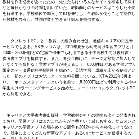
教材を作る必要があったため、先生たちはいろんなサイトを検索して探す
など毎日かなりの時間を割いていた。教師向けのサービスはこうした不便
を解消する。学校単位で加入してIDを発行し、全教師が使うことで制作し
た教材を共有し、共同作業もできる仕組みを提供する。
「タブレットPC」と「教育」の組み合わせは、通信キャリアの目玉サ
ービスでもある。SKテレコムは、2011年夏から幼児向け学習アプリと月
2000～2500円ほどの定額で何冊でも利用できる小中高校生向け教科書・
参考書アプリを提供する。また、青少年向けに、データ定額制に加入して
いなくても負担なく学習アプリが使えるよう、8300件ほどある学習アプリ
限定のデータ通信料半額割引も始めた。英語学習、成績が上がる秘法とい
った一部のアプリはお試しとして無料公開している。KTも2012年3月よ
り、「ホームスタディー」という名前で、月3000円ほどで利用できる小中
学生向けeラーニングサービスを始めた。ノートパソコンやタブレットPC
から利用できる。
キャリアと大手参考書出版社・学習教材会社との提携も次々に発表され
ており、学習アプリはまだこれからが本番という感じもする。サムスンと
キャリアの学習アプリ市場をめぐる競争も2012年から本格化しそうなの
で、競争によってどんな斬新なアプリ、あるいはサービスが登場するの
か、楽しみでもある。