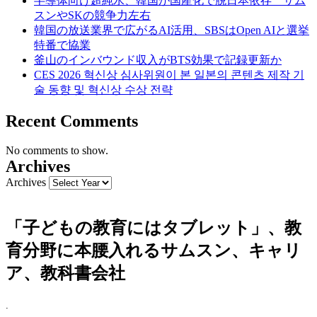
半導体向け超純水、韓国が国産化で脱日本依存 サム
スンやSKの競争力左右
韓国の放送業界で広がるAI活用、SBSはOpen AIと選挙
特番で協業
釜山のインバウンド収入がBTS効果で記録更新か
CES 2026 혁신상 심사위원이 본 일본의 콘텐츠 제작 기
술 동향 및 혁신상 수상 전략
Recent Comments
No comments to show.
Archives
Archives
「子どもの教育にはタブレット」、教
育分野に本腰入れるサムスン、キャリ
ア、教科書会社
.