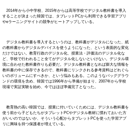
2014年から小中学校、2015年からは高等学校でデジタル教科書を導入
することが決まった韓国では、タブレットPCから利用できる学習アプリ
やeラーニングサイトの競争がヒートアップしている。
デジタル教科書を導入するというのは、教科書がデジタルになった、紙
の教科書からデジタルデバイスを使うようになった、という表面的な変化
だけではない。教育行政のデジタル化、授業法・評価法のデジタル化な
ど、学校で行われること全てがデジタル化しないといけない。デジタル環
境に合わせた教科書作りも必要だ。デジタル教科書となれば膨大な情報を
教科書の中に保存できるので、教科書にリンクされる参考資料はどれぐら
いのボリュームにすべきか、という悩みもある。このようなバッググラウ
ンドの環境を含め、韓国では1996年から準備が始まり、2007年から学校
現場で実証実験を始め、今ではほぼ準備完了となった。
教育熱の高い韓国では、授業に付いていくためには、デジタル教科書を
使う前から子どもたちがタブレットPCやデジタル教材に慣れておいた方
がいいのではないか、そういう心配からタブレットPCを使った学習アプ
リに興味を持つ保護者が増えている。