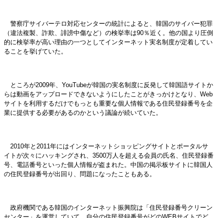
警察庁サイバーテロ対応センターの統計によると、韓国のサイバー犯罪
（違法複製、詐欺、誹謗中傷など）の検挙率は90％近く。他の国より圧倒
的に検挙率が高い理由の一つとしてインターネット実名制度が定着してい
ることを挙げていた。
ところが2009年、YouTubeが韓国の実名制度に反発して韓国語サイトか
らは動画をアップロードできないようにしたことがきっかけとなり、Web
サイトを利用するだけでもっとも重要な個人情報である住民登録番号を企
業に提供する必要があるのかという議論が続いていた。
2010年と2011年にはインターネットショッピングサイトとポータルサ
イトが次々にハッキングされ、3500万人を超える会員の氏名、住民登録番
号、電話番号といった個人情報が盗まれた。中国の掲示板サイトに韓国人
の住民登録番号が出回り、問題になったこともある。
政府機関である韓国のインターネット振興院は「住民登録番号クリーン
センター」を運営していて、自分の住民登録番号がどのWEBサイトでど