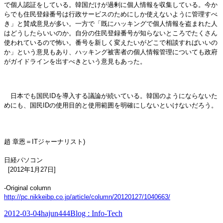
で個人認証をしている。韓国だけが過剰に個人情報を収集している。今か
らでも住民登録番号は行政サービスのためにしか使えないように管理すべ
き」と賛成意見が多い。一方で「既にハッキングで個人情報を盗まれた人
はどうしたらいいのか。自分の住民登録番号が知らないところでたくさん
使われているので怖い。番号を新しく変えたいがどこで相談すればいいの
か」という意見もあり、ハッキング被害者の個人情報管理についても政府
がガイドラインを出すべきという意見もあった。
日本でも国民IDを導入する議論が続いている。韓国のようにならないた
めにも、国民IDの使用目的と使用範囲を明確にしないといけないだろう。
趙 章恩＝ITジャーナリスト)
日経パソコン
[2012年1月27日]
-Original column
http://pc.nikkeibp.co.jp/article/column/20120127/1040663/
Posted
Author
Categories
2012-03-04
hajun444
Blog : Info-Tech
on
Previous
Previous
2012年、スマートフォン普及の次は高速通信LTEに