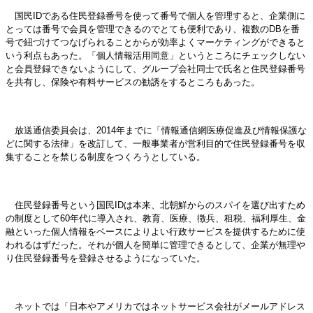
国民IDである住民登録番号を使って番号で個人を管理すると、企業側に
とっては番号で会員を管理できるのでとても便利であり、複数のDBを番
号で紐づけてつなげられることからが効率よくマーケティングができると
いう利点もあった。「個人情報活用同意」というところにチェックしない
と会員登録できないようにして、グループ会社同士で氏名と住民登録番号
を共有し、保険や有料サービスの勧誘をするところもあった。
放送通信委員会は、2014年までに「情報通信網医療促進及び情報保護な
どに関する法律」を改訂して、一般事業者が営利目的で住民登録番号を収
集することを禁じる制度をつくろうとしている。
住民登録番号という国民IDは本来、北朝鮮からのスパイを選び出すため
の制度として60年代に導入され、教育、医療、徴兵、租税、福利厚生、金
融といった個人情報をベースによりよい行政サービスを提供するために使
われるはずだった。それが個人を簡単に管理できるとして、企業が無理や
り住民登録番号を登録させるようになっていた。
ネットでは「日本やアメリカではネットサービス会社がメールアドレス