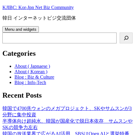
Skip
KJIBC: Kor-Jpn Net Biz Community
to
content
韓日 インターネットビジ交流団体
Menu and widgets
Search
Categories
About ( Japnaese )
About ( Korean )
Blog : Biz & Culture
Blog : Info-Tech
Recent Posts
韓国で4700兆ウォンのメガプロジェクト、SKやサムスンが3
分野に集中投資
半導体向け超純水、韓国が国産化で脱日本依存 サムスンや
SKの競争力左右
韓国の放送業界で広がるAI活用、SBSはOpen AIと選挙特番