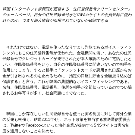
韓国インターネット振興院が運営する「住民登録番号クリーンセンター」
のホームページ。自分の住民登録番号がどのWebサイトの会員登録に使わ
れたのか、つまり個人情報が盗用されていないか確認できる
それだけではない。電話を使ったなりすまし詐欺であるボイス・フィッ
シングにもこの住民登録番号が使われた。金融機関を装い、あなたの住民
登録番号でクレジットカードが発行されたが本人確認のために電話したと
いい、住民登録番号をいう。自分の住民登録番号に間違いないので相手を
信用してしまう。すると相手は「クレジットカードが悪用され口座からお
金が引き出されるのを止めるために、指定の口座に貯金を全額振り込めば
保護する」と言う。これが韓国の典型的なボイス・フィッシングである。
名前、住民登録番号、電話番号、住所を相手が全部知っているのでつい騙
されるお年寄りが多く、社会問題にまでなった。
韓国にしか存在しない住民登録番号を使った実名制度に対して海外企業
の反発も根強く、結局2011年4月、ネット政策を担当する放送通信委員会
は、TwitterやFacebookといった海外企業が提供するSNSサイトは実名制
度を適用しないことを決めた。