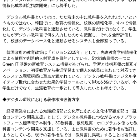
情報化成果測定指数開発」にも着手した。
デジタル教科書というのは、ただ端末の中に教科書を入れればいいとい
うものではない。韓国では、教育の情報化、校務の情報化等、すべて情報
化して、デジタル教科書と連動させている。教科書だけではなくて、学生
たちがデジタル教科書で何を入力したのかを把握し、それを全部評価し
て、校務のデータベース化と連動させるシステムも全部整っている。
韓国政府の教育政策は「ビジョン2015年」として、先進教育学術情報化
による健康で創造的人材育成を目的としている。5大戦略目標の一つに
Green IT 基盤の新教育システム構築があげられ、学習と技術基盤の相互イ
ノベーション、初等教育から生涯学習まで個人の成長に合わせて対応でき
るシステム環境構築に重点が置かれている。デジタル教科書はデジタルネ
イティブ世代に合わせた効果的学習ツールとして脚光を浴びているが、小
学生だけでなく、生涯教育の一歩として導入したいとも考えている。
◆デジタル環境における著作権法改善方案
経済産業省にあたる知識経済部と文化庁にあたる文化体育観光部は「融
合コンテンツ開発支援」として、デジタル教科書につながるマルチプラッ
トフォーム標準電子本制作、3D教科書、仮想現実・ホログラムを使った教
科書コンテンツ開発を支援している。また教科書のために著作権も改訂し
ようとしている。現行の著作権法では「教科書に掲載」することは著作権