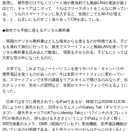
急増し、都市部だけでなくリゾート地や農漁村でも無線LANの電波が届く
ほどだ。キャリアはこぞって「うちはフリースポットをこんなに持ってい
る」「うちのスマートフォンに加入すると、全国どこでもWi-Fiが使え
る」と、お互いにものすごく張り合ってCMを流している。
◆旅先でも手軽に使えるデジタル教科書
韓国のデジタル教科書はどんな端末からも使えるのが特徴である。子ど
もを連れて旅行に行っても、旅先でスマートフォンと無線LANを使ってデ
ジタル教科書を読み込んで勉強し、宿題をさせられる。子どもにとっては
大変な世の中になったものだ。
大学でも、これまではノートパソコンを使うモバイル・キャンパスや、
携帯電話を使うものがあったが、今は全部スマートフォンに変わってい
る。スマートフォンで大学の講義をリアルタイムで聴けるのみならず、出
欠チェックや、先生への質問など、全部がスマートフォンで行えるように
なった。
日本ではすでに発売されているiPadであるが、韓国では2010年11月30
日にようやく発売された。10月からサムスンのGalaxy Tab（ギャラクシー
タブ）、最大手キャリアのKTからIdentity Tabという7インチのタブレット
PCが発売された。持ち歩ける大きさということでiPadより小さく軽く、
300万画素のカメラ、DMB（韓国のワンセグ）受信機能、音声通話機能が
付いているのが特徴である。また中小メーカーからはさらに小さい5イン