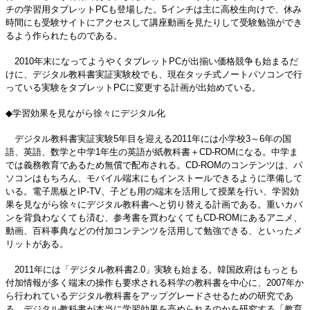
チの学習用タブレットPCも登場した。5インチは主に高校生向けで、休み
時間にも受験サイトにアクセスして講座動画を見たりして受験勉強ができ
るよう作られたものである。
2010年末になってようやくタブレットPCが出揃い価格競争も始まるだ
けに、デジタル教科書実証実験校でも、現在タッチ式ノートパソコンで行
っている実験をタブレットPCに変更する計画が出始めている。
◆学習効果を見ながら徐々にデジタル化
デジタル教科書実証実験5年目を迎える2011年には小学校3～6年の国
語、英語、数学と中学1年生の英語が紙教科書＋CD-ROMになる。中学ま
では義務教育であるため無償で配布される。CD-ROMのコンテンツは、パ
ソコンはもちろん、モバイル端末にもインストールできるように準備して
いる。電子黒板とIP-TV、子ども用の端末を活用して授業を行い、学習効
果を見ながら徐々にデジタル教科書へと切り替える計画である。重いカバ
ンを背負わなくても済む、参考書を買わなくてもCD-ROMにあるアニメ、
動画、百科事典などの付加コンテンツを活用して勉強できる、といったメ
リットがある。
2011年には「デジタル教科書2.0」実験も始まる。韓国政府はもっとも
付加情報が多く端末の操作も要求される科学の教科書を中心に、2007年か
ら行われているデジタル教科書をアップグレードさせるための研究であ
る。デジタル教科書が本当に学習効果を高められるのかを研究する「教育