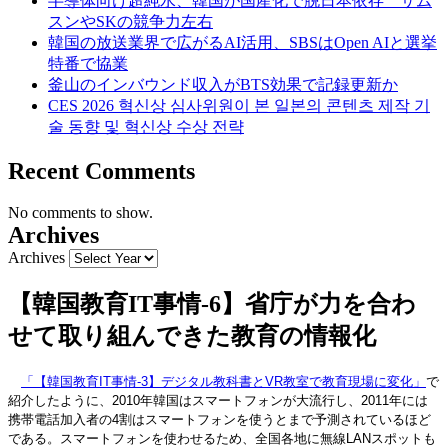
半導体向け超純水、韓国が国産化で脱日本依存 サム
スンやSKの競争力左右
韓国の放送業界で広がるAI活用、SBSはOpen AIと選挙
特番で協業
釜山のインバウンド収入がBTS効果で記録更新か
CES 2026 혁신상 심사위원이 본 일본의 콘텐츠 제작 기
술 동향 및 혁신상 수상 전략
Recent Comments
No comments to show.
Archives
Archives
【韓国教育IT事情-6】省庁が力を合わ
せて取り組んできた教育の情報化
「【韓国教育IT事情-3】デジタル教科書とVR教室で教育現場に変化」
で
紹介したように、2010年韓国はスマートフォンが大流行し、2011年には
携帯電話加入者の4割はスマートフォンを使うとまで予測されているほど
である。スマートフォンを使わせるため、全国各地に無線LANスポットも