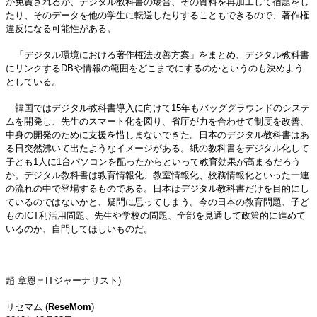
が免責されるが、デジタル教科書の場合、その資料を再加工して宿題をし
たり、そのデータを他の学生に転送したりすることもできるので、著作権
違反になる可能性がある。
「デジタル環境における著作権法改善方案」をまとめ、デジタル教科書
にリンクするDBや情報の範囲をどこまでにするのかというのも決めよう
としている。
韓国ではデジタル教科書導入に向けて15年もバッググラウンドのシステ
ムを開発し、先生のスマート化を図り、省庁が力を合わせて制度を改善、
中身の開発のために支援を惜しまないできた。日本のデジタル教科書はあ
る日突然沸いて出たようなイメージがある。紙の教科書をデジタル化して
子ども1人に1台パソコンを配ったからといって教育効果が高まるだろう
か。デジタル教科書は教育情報化、教室情報化、校務情報化といった一連
の流れの中で登場するものである。日本はデジタル教科書だけを目的にし
ているのではないかと、疑問に思ってしまう。今の日本の教育問題、子ど
ものICT利活用問題、先生や学校の問題、全部を見通して政策的に進めて
いるのか、自問してほしいものだ。
趙 章恩＝ITジャーナリスト)
リセマム (
ReseMom
)