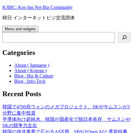
Skip
KJIBC: Kor-Jpn Net Biz Community
to
content
韓日 インターネットビジ交流団体
Menu and widgets
Search
Categories
About ( Japnaese )
About ( Korean )
Blog : Biz & Culture
Blog : Info-Tech
Recent Posts
韓国で4700兆ウォンのメガプロジェクト、SKやサムスンが3
分野に集中投資
半導体向け超純水、韓国が国産化で脱日本依存 サムスンや
SKの競争力左右
韓国の放送業界で広がるAI活用、SBSはOpen AIと選挙特番