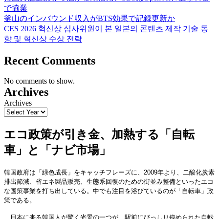
で協業
釜山のインバウンド収入がBTS効果で記録更新か
CES 2026 혁신상 심사위원이 본 일본의 콘텐츠 제작 기술 동
향 및 혁신상 수상 전략
Recent Comments
No comments to show.
Archives
Archives
エコ政策が引き金、加熱する「自転
車」と「ナビ市場」
韓国政府は「緑色成長」をキャッチフレーズに、2009年より、二酸化炭素
排出節減、省エネ製品販売、生態系回復のための街並み整備といったエコ
な国策事業を打ち出している。中でも注目を浴びているのが「自転車」政
策である。
日本に来る韓国人が驚く光景の一つが、駅前にびっしり停められた自転