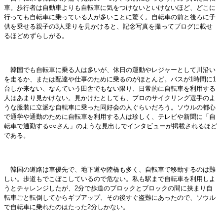
車。歩行者は自動車よりも自転車に気をつけないといけないほど、どこに
行っても自転車に乗っている人が多いことに驚く。自転車の前と後ろに子
供を乗せる親子の3人乗りを見かけると、記念写真を撮ってブログに載せ
るほどめずらしがる。
韓国でも自転車に乗る人は多いが、休日の運動やレジャーとして川沿い
を走るか、または配達や仕事のために乗るのがほとんど。バスが1時間に1
台しか来ない、なんていう田舎でもない限り、日常的に自転車を利用する
人はあまり見かけない。見かけたとしても、プロのサイクリング選手のよ
うな服装に立派な自転車に乗った同好会の人ぐらいだろう。ソウルの都心
で通学や通勤のために自転車を利用する人は珍しく、テレビや新聞に「自
転車で通勤する○○さん」のような見出しでインタビューが掲載されるほど
である。
韓国の道路は車優先で、地下道や陸橋も多く、自転車で移動するのは難
しい。歩道もでこぼこしているので危ない。私も駅まで自転車を利用しよ
うとチャレンジしたが、2分で歩道のブロックとブロックの間に挟まり自
転車ごと転倒してからギブアップ、その後すぐ盗難にあったので、ソウル
で自転車に乗れたのはたった2分しかない。