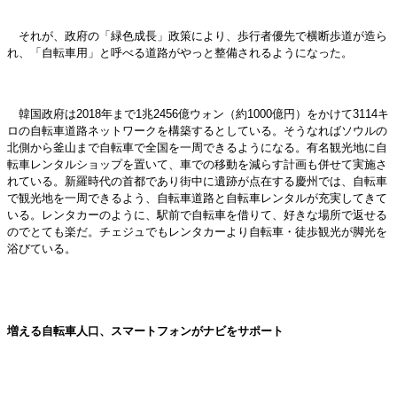
それが、政府の「緑色成長」政策により、歩行者優先で横断歩道が造ら
れ、「自転車用」と呼べる道路がやっと整備されるようになった。
韓国政府は2018年まで1兆2456億ウォン（約1000億円）をかけて3114キ
ロの自転車道路ネットワークを構築するとしている。そうなればソウルの
北側から釜山まで自転車で全国を一周できるようになる。有名観光地に自
転車レンタルショップを置いて、車での移動を減らす計画も併せて実施さ
れている。新羅時代の首都であり街中に遺跡が点在する慶州では、自転車
で観光地を一周できるよう、自転車道路と自転車レンタルが充実してきて
いる。レンタカーのように、駅前で自転車を借りて、好きな場所で返せる
のでとても楽だ。チェジュでもレンタカーより自転車・徒歩観光が脚光を
浴びている。
増える自転車人口、スマートフォンがナビをサポート