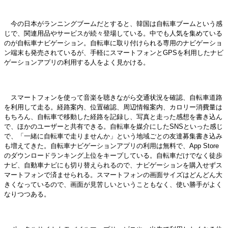
今の日本がランニングブームだとすると、韓国は自転車ブームという感
じで、関連用品やサービスが続々登場している。中でも人気を集めている
のが自転車ナビゲーション。自転車に取り付けられる専用のナビゲーショ
ン端末も発売されているが、手軽にスマートフォンとGPSを利用したナビ
ゲーションアプリの利用する人をよく見かける。
スマートフォンを使って音楽を聴きながら交通状況を確認、自転車道路
を利用して走る。経路案内、位置確認、周辺情報案内、カロリー消費量は
もちろん、自転車で移動した経路を記録し、写真と走った感想を書き込ん
で、ほかのユーザーと共有できる。自転車を媒介にしたSNSといった感じ
で、「一緒に自転車で走りませんか」という地域ごとの友達募集書き込み
も増えてきた。自転車ナビゲーションアプリの利用は無料で、App Store
のダウンロードランキング上位をキープしている。自転車だけでなく徒歩
ナビ、自動車ナビにも切り替えられるので、ナビゲーションを購入せずス
マートフォンで済ませられる。スマートフォンの画面サイズはどんどん大
きくなっているので、画面が見苦しいということもなく、使い勝手がよく
なりつつある。