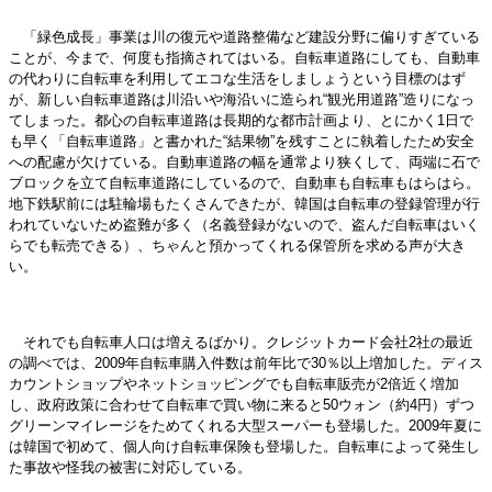
「緑色成長」事業は川の復元や道路整備など建設分野に偏りすぎている
ことが、今まで、何度も指摘されてはいる。自転車道路にしても、自動車
の代わりに自転車を利用してエコな生活をしましょうという目標のはず
が、新しい自転車道路は川沿いや海沿いに造られ“観光用道路”造りになっ
てしまった。都心の自転車道路は長期的な都市計画より、とにかく1日で
も早く「自転車道路」と書かれた“結果物”を残すことに執着したため安全
への配慮が欠けている。自動車道路の幅を通常より狭くして、両端に石で
ブロックを立て自転車道路にしているので、自動車も自転車もはらはら。
地下鉄駅前には駐輪場もたくさんできたが、韓国は自転車の登録管理が行
われていないため盗難が多く（名義登録がないので、盗んだ自転車はいく
らでも転売できる）、ちゃんと預かってくれる保管所を求める声が大き
い。
それでも自転車人口は増えるばかり。クレジットカード会社2社の最近
の調べでは、2009年自転車購入件数は前年比で30％以上増加した。ディス
カウントショップやネットショッピングでも自転車販売が2倍近く増加
し、政府政策に合わせて自転車で買い物に来ると50ウォン（約4円）ずつ
グリーンマイレージをためてくれる大型スーパーも登場した。2009年夏に
は韓国で初めて、個人向け自転車保険も登場した。自転車によって発生し
た事故や怪我の被害に対応している。