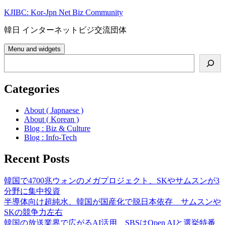
Skip
KJIBC: Kor-Jpn Net Biz Community
to
content
韓日 インターネットビジ交流団体
Menu and widgets
Search
Categories
About ( Japnaese )
About ( Korean )
Blog : Biz & Culture
Blog : Info-Tech
Recent Posts
韓国で4700兆ウォンのメガプロジェクト、SKやサムスンが3
分野に集中投資
半導体向け超純水、韓国が国産化で脱日本依存 サムスンや
SKの競争力左右
韓国の放送業界で広がるAI活用、SBSはOpen AIと選挙特番