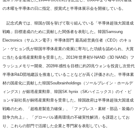
の木曜を半導体の日に指定、授賞式と半導体展示会を開催している。
記念式典では、韓国が国を挙げて取り組んでいる「半導体超強大国達成
戦略」目標達成のために貢献した関係者を表彰した。韓国Samsung
Electronics（サムスン電子）半導体部門 最高経営責任者（CEO）のキョ
ン・ゲヒョン氏が韓国半導体産業の発展に寄与した功績を認められ、大賞
に当たる金塔産業勲章を受章した。2013年世界初V-NAND（3D NAND）フ
ラッシュメモリー開発、2028年感性を目標に約20兆ウォンを投資し次世代
半導体R&D団地建設を推進していることなどが高く評価された。半導体素
材の国産化に貢献した韓国Soulbrainholdings（ソールブレイン・ホールデ
ィングス）が銀塔産業勲章、韓国SK hynix（SKハイニックス）のイ・ビ
ョンギ副社長が銅塔産業勲章を受章した。韓国政府は半導体超強大国達成
戦略のため、「超格差製造力確保」、「ファブレス・素材・部品・装備の
競争力向上」、「グローバル通商環境の不確実性解消」を課題としてお
り、これらの部門で活躍した企業と専門家を表彰している。