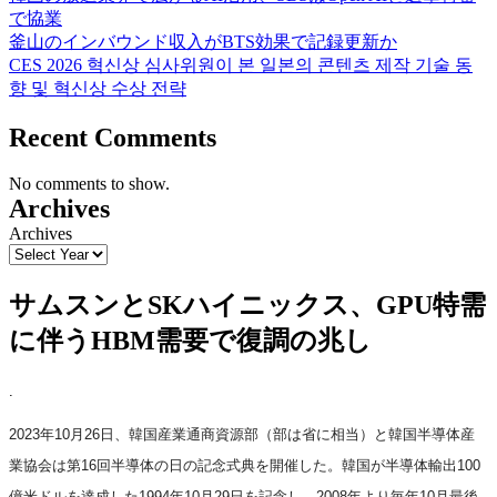
で協業
釜山のインバウンド収入がBTS効果で記録更新か
CES 2026 혁신상 심사위원이 본 일본의 콘텐츠 제작 기술 동
향 및 혁신상 수상 전략
Recent Comments
No comments to show.
Archives
Archives
サムスンとSKハイニックス、GPU特需
に伴うHBM需要で復調の兆し
.
2023年10月26日、韓国産業通商資源部（部は省に相当）と韓国半導体産
業協会は第16回半導体の日の記念式典を開催した。韓国が半導体輸出100
億米ドルを達成した1994年10月29日を記念し、2008年より毎年10月最後