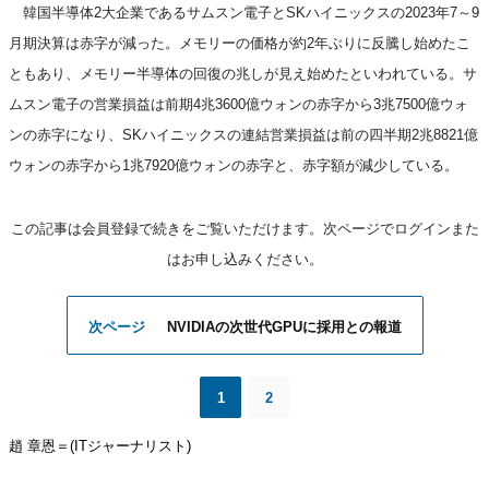
韓国半導体2大企業であるサムスン電子とSKハイニックスの2023年7～9
月期決算は赤字が減った。メモリーの価格が約2年ぶりに反騰し始めたこ
ともあり、メモリー半導体の回復の兆しが見え始めたといわれている。サ
ムスン電子の営業損益は前期4兆3600億ウォンの赤字から3兆7500億ウォ
ンの赤字になり、SKハイニックスの連結営業損益は前の四半期2兆8821億
ウォンの赤字から1兆7920億ウォンの赤字と、赤字額が減少している。
この記事は会員登録で続きをご覧いただけます。次ページでログインまた
はお申し込みください。
次ページ
NVIDIAの次世代GPUに採用との報道
1
2
趙
章恩
＝
(ITジャ
ー
ナリスト
)