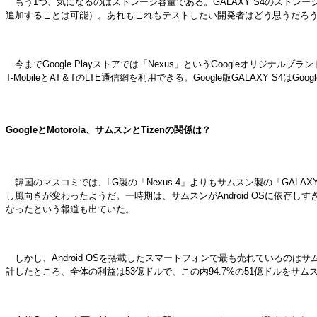
もう1つ、気になるのはストレージ容量である。GALAXY S4のストレージ
追加することは可能）。あれもこれもテストしたい開発者はどう思うだろうか。
今までGoogle Playストアでは「Nexus」というGoogleオリジナルブ
T-MobileとAT＆TのLTE通信網を利用できる。Google版GALAXY S4
GoogleとMotorola、サムスンとTizenの関係は？
韓国のマスコミでは、LG製の「Nexus 4」よりもサムスン製の「GAL
し風向きが変わったようだ。一時期は、サムスンがAndroid OSに依存しす
なったという報道も出ていた。
しかし、Android OSを搭載したスマートフォンで最も売れているのはサムスンの
計したところ、全体の利益は53億ドルで、この内94.7%の51億ドルをサム