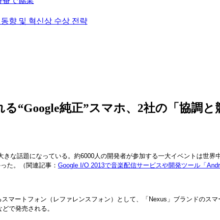
挙特番で協業
술 동향 및 혁신상 수상 전략
Google純正”スマホ、2社の「協調と競争」
、韓国でも大きな話題になっている。約6000人の開発者が参加する一大イベントは世
かった。（関連記事：
Google I/O 2013で音楽配信サービスや開発ツール「Andro
スマートフォン（レファレンスフォン）として、「Nexus」ブランドのスマー
て米国などで発売される。