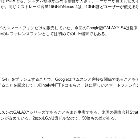
は16GBでも、システム領域が占める割合が大きく、ユーザーが自由に使えるのは8
同じくストレージ容量16GBのNexus 4は、13GBほどユーザーが使える
ランドのスマートフォンだけを販売していた。今回のGoogle版GALAXY S4は従来
はGoogleのレファレンスフォンとしては初めてのLTE端末でもある。
AXY S4」をプッシュすることで、Googleはサムスンと密接な関係である
ぎることを懸念して、米IntelやNTTドコモらと一緒に新しいスマートフォン向け
GALAXYシリーズであることもまた事実である。米国の調査会社Strategy An
スンが占めている。2位のLGが1億ドルなので、50倍もの差がある。