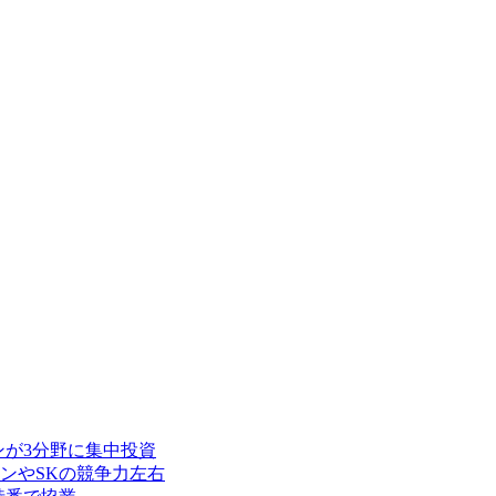
ンが3分野に集中投資
ンやSKの競争力左右