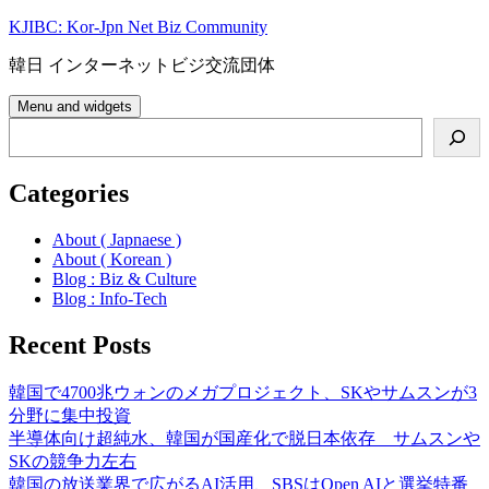
Skip
KJIBC: Kor-Jpn Net Biz Community
to
content
韓日 インターネットビジ交流団体
Menu and widgets
Search
Categories
About ( Japnaese )
About ( Korean )
Blog : Biz & Culture
Blog : Info-Tech
Recent Posts
韓国で4700兆ウォンのメガプロジェクト、SKやサムスンが3
分野に集中投資
半導体向け超純水、韓国が国産化で脱日本依存 サムスンや
SKの競争力左右
韓国の放送業界で広がるAI活用、SBSはOpen AIと選挙特番