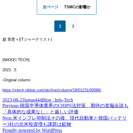
次ページ
TSMCの影響か
1
2
趙 章恩
＝
(IT
ジャー
ナリスト
)
(NIKKEI TECH)
2023. .5
-Original column
https://xtech.nikkei.com/atcl/nxt/column/18/01231/00086/
Posted
Author
Categories
2023-08-21
hajun444
Blog : Info-Tech
on
Post
Previous
Previous
韓国半導体業界のCHIPS法対策、期待の首脳会談も
post:
「具体的な成果なし」と厳しい評価
navigation
Next
Next
米インフレ抑制法その後、現代自動車と韓国バッテリ
post:
ー3社の北米投資増も課題は鉱物
Proudly powered by WordPress