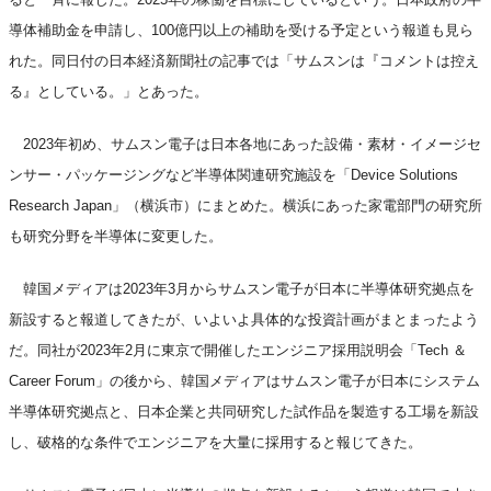
導体補助金を申請し、100億円以上の補助を受ける予定という報道も見ら
れた。同日付の日本経済新聞社の記事では「サムスンは『コメントは控え
る』としている。」とあった。
2023年初め、サムスン電子は日本各地にあった設備・素材・イメージセ
ンサー・パッケージングなど半導体関連研究施設を「Device Solutions
Research Japan」（横浜市）にまとめた。横浜にあった家電部門の研究所
も研究分野を半導体に変更した。
韓国メディアは2023年3月からサムスン電子が日本に半導体研究拠点を
新設すると報道してきたが、いよいよ具体的な投資計画がまとまったよう
だ。同社が2023年2月に東京で開催したエンジニア採用説明会「Tech ＆
Career Forum」の後から、韓国メディアはサムスン電子が日本にシステム
半導体研究拠点と、日本企業と共同研究した試作品を製造する工場を新設
し、破格的な条件でエンジニアを大量に採用すると報じてきた。