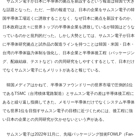
サムスン電子が日本に半導体の拠点を新設するという報道は韓国で大き
な話題となった。ただ、一部の報道では、日本の企業をサムスン電子の韓
国半導体工場近くに誘致することなく、なぜ日本に拠点を新設するのか、
日本政府は次々に世界トップの半導体企業を誘致しているが韓国はどうな
っているのかと批判的だった。しかし大勢としては、サムスン電子が日本
に半導体研究拠点と試作品の製造ラインを持つことは韓国・米国・日本・
台湾の半導体協力体制を強化し、日本企業と半導体後工程（パッケージン
グ、配線結線、テストなど）の共同研究をしやすくするとして、日本だけ
でなくサムスン電子にもメリットがあると報じている。
韓国メディアはかねて、半導体ファウンドリーの世界市場で圧倒的1位
であるTSMC（台湾積体電路製造）とサムスン電子の差は半導体後工程に
あると繰り返し指摘してきた。メモリー半導体だけでなくシステム半導体
でも世界1位を目指すサムスン電子の目標に近づくためには、後工程に強
い日本の企業との共同研究が欠かせないという声がある。
サムスン電子は2022年11月に、先端パッケージング技術FOWLP（Fan-