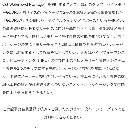
Out Wafer level Package）を利用することで、既存のグラフィックメモリ
ーGDDR6と同サイズのパッケージで2倍の帯域幅と2倍の容量を実現した
「GDDR6W」を公開した。デジタルツインやメタバースといった4K／8K
の高画質映像が必要なサービスに向けた高性能・大容量・高帯域幅メモリ
ー半導体とする。同社はメモリー半導体自体の性能強化だけでなく、同じ
パッケージの中にメモリーチップを2倍以上搭載できる次世代パッケージ
ングにも対応するとして投資を拡大していた。最近はハイパフォーマンス
コンピューティング（HPC）の性能向上のためメモリー半導体とシステム
半導体を1つのチップにする先端パッケージング技術の研究が盛んにな
り、半導体メーカーが技術を競い合っている。前工程に当たる半導体の微
細化工程の研究が計画通り進んでいないことから、パッケージングで性能
を向上させる動きもあるという。
この記事は会員登録で続きをご覧いただけます。次ページでログインまた
はお申し込みください。