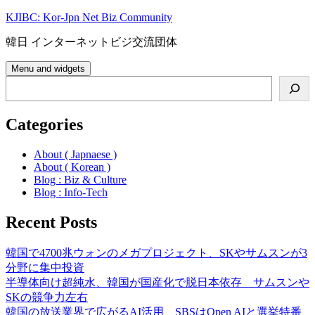
Skip
KJIBC: Kor-Jpn Net Biz Community
to
content
韓日 インターネットビジ交流団体
Menu and widgets
Search
Categories
About ( Japnaese )
About ( Korean )
Blog : Biz & Culture
Blog : Info-Tech
Recent Posts
韓国で4700兆ウォンのメガプロジェクト、SKやサムスンが3
分野に集中投資
半導体向け超純水、韓国が国産化で脱日本依存 サムスンや
SKの競争力左右
韓国の放送業界で広がるAI活用、SBSはOpen AIと選挙特番