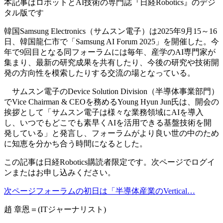
本記事はロボットとAI技術の専門誌『日経Robotics』のデジ
タル版です
韓国Samsung Electronics（サムスン電子）は2025年9月15～16
日、韓国龍仁市で「Samsung AI Forum 2025」を開催した。今
年で9回目となる同フォーラムには毎年、産学のAI専門家が
集まり、最新の研究成果を共有したり、今後の研究や技術開
発の方向性を模索したりする交流の場となっている。
サムスン電子のDevice Solution Division（半導体事業部門）
でVice Chairman & CEOを務めるYoung Hyun Jun氏は、開会の
挨拶として「サムスン電子は様々な業務領域にAIを導入
し、いつでもどこでも素早くAIを活用できる基盤技術を開
発している」と発言し、フォーラムがより良い世の中のため
に知恵を分かち合う時間になるとした。
この記事は日経Robotics購読者限定です。次ページでログイ
ンまたはお申し込みください。
次ページフォーラムの初日は「半導体産業のVertical…
趙 章恩＝(ITジャーナリスト)