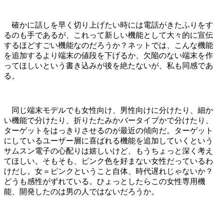
確かに話しを早く切り上げたい時には電話がきたふりをす
るのも手であるが、これって新しい機能として大々的に宣伝
するほどすごい機能なのだろうか？ネットでは、こんな機能
を追加するより端末の値段を下げるか、欠陥のない端末を作
ってほしいという書き込みが後を絶たないが、私も同感であ
る。
同じ端末モデルでも女性向け、男性向けに分けたり、細か
い機能で分けたり、折りたたみかバータイプかで分けたり、
ターゲットをはっきりさせるのが最近の傾向だ。ターゲット
にしているユーザー層に喜ばれる機能を追加していくという
サムスン電子の心配りは嬉しいけど、もうちょっと深く考え
てほしい。そもそも、ピンク色を好まない女性だっているわ
けだし。女＝ピンクということ自体、時代遅れじゃないか？
どうも感性がずれている。ひょっとしたらこの女性専用機
能、開発したのは男の人ではないだろうか。