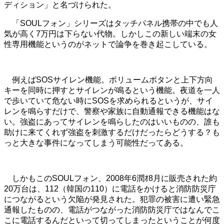
ディション」と名づけられた。
「SOULフォン」シリーズはタッチパネル携帯の中でも人
気が高く7万円は下らない代物。しかしこの新しい端末の女
性専用機能というのがネットで論争を巻き起こしている。
例えばSOSサイレン機能。ボリュームボタンと上下方向
キーを同時に押すとサイレンが鳴るという機能。夜道を一人
で歩いていて危ない時にSOSを求められるというが、サイ
レンを鳴らすだけで、警察や家族に自動通報できる機能はな
い。強盗にあってサイレンを鳴らしたのはいいものの、誰も
助けに来てくれず強盗を刺激するだけだったらどうする？も
っと大きな事件になってしまう可能性だってある。
しかもこのSOULフォン、2008年6潤ｵ8月に販売された約
20万台は、112（韓国の110）に電話をかけると消防防災庁
につながるという欠陥が発見された。犯罪の被害に遭い緊急
通報したものの、電話がつながった消防防災庁ではなんでこ
こに電話するんだといって切ってしまったということが何度