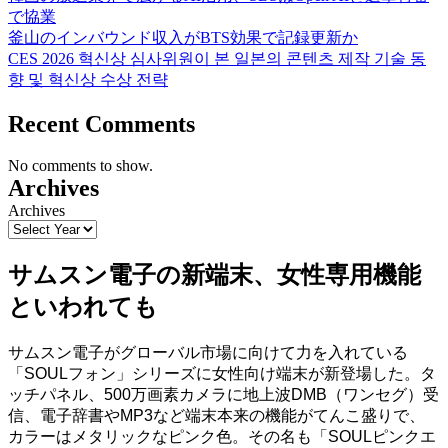
で協業
釜山のインバウンド収入がBTS効果で記録更新か
CES 2026 혁신상 심사위원이 본 일본의 콘텐츠 제작 기술 동
향 및 혁신상 수상 전략
Recent Comments
No comments to show.
Archives
Archives
サムスン電子の新端末、女性専用機能
といわれても
サムスン電子がグローバル市場に向けて力を入れている
「SOULフォン」シリーズに女性向け端末が新登場した。タ
ッチパネル、500万画素カメラに地上波DMB（ワンセグ）受
信、電子辞書やMP3など端末本来の機能がてんこ盛りで、
カラーはメタリックなピンク色。その名も「SOULピンクエ