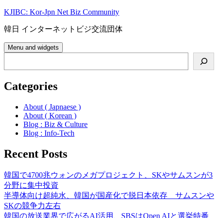
Skip
KJIBC: Kor-Jpn Net Biz Community
to
content
韓日 インターネットビジ交流団体
Menu and widgets
Search
Categories
About ( Japnaese )
About ( Korean )
Blog : Biz & Culture
Blog : Info-Tech
Recent Posts
韓国で4700兆ウォンのメガプロジェクト、SKやサムスンが3
分野に集中投資
半導体向け超純水、韓国が国産化で脱日本依存 サムスンや
SKの競争力左右
韓国の放送業界で広がるAI活用、SBSはOpen AIと選挙特番