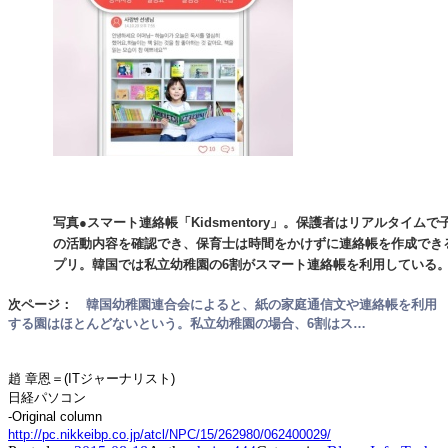
写真●スマート連絡帳「Kidsmentory」。保護者はリアルタイム
の活動内容を確認でき、保育士は時間をかけずに連絡帳を作成でき
プリ。韓国では私立幼稚園の6割がスマート連絡帳を利用している
次ページ：
韓国幼稚園連合会によると、紙の家庭通信文や連絡帳を利用
する園はほとんどないという。私立幼稚園の場合、6割はス…
趙 章恩＝(ITジャーナリスト)
日経パソコン
-Original column
http://pc.nikkeibp.co.jp/atcl/NPC/15/262980/062400029/