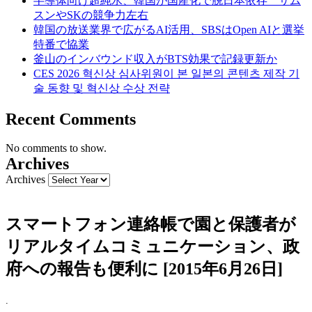
半導体向け超純水、韓国が国産化で脱日本依存 サム
スンやSKの競争力左右
韓国の放送業界で広がるAI活用、SBSはOpen AIと選挙
特番で協業
釜山のインバウンド収入がBTS効果で記録更新か
CES 2026 혁신상 심사위원이 본 일본의 콘텐츠 제작 기
술 동향 및 혁신상 수상 전략
Recent Comments
No comments to show.
Archives
Archives
スマートフォン連絡帳で園と保護者が
リアルタイムコミュニケーション、政
府への報告も便利に [2015年6月26日]
.