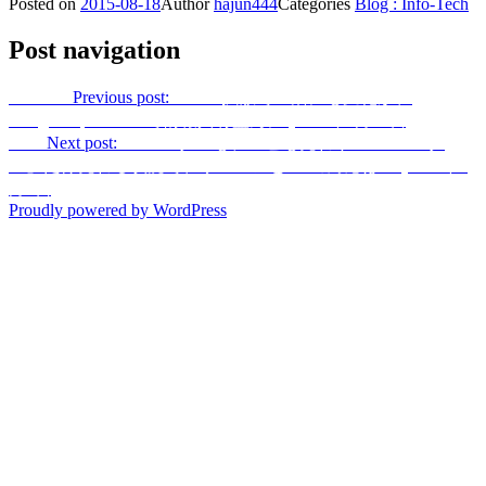
Posted on
2015-08-18
Author
hajun444
Categories
Blog : Info-Tech
Post navigation
Previous
Previous post:
MERS拡散で生活にも変化が、
Googlemaps・SNSで情報共有盛んに [2015年6月19日]
Next
Next post:
PCモニターもテレビも売れず「TVモニタ
ー」だけ売れる状況で、サムスンとLGの対応は？ [2015年7
月3日]
Proudly powered by WordPress