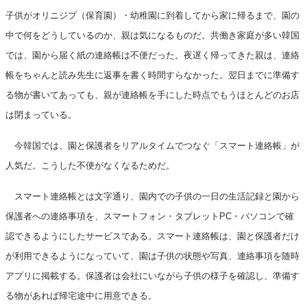
子供がオリニジプ（保育園）・幼稚園に到着してから家に帰るまで、園の
中で何をどうしているのか、親は気になるものだ。共働き家庭が多い韓国
では、園から届く紙の連絡帳は不便だった。夜遅く帰ってきた親は、連絡
帳をちゃんと読み先生に返事を書く時間すらなかった。翌日までに準備す
る物が書いてあっても、親が連絡帳を手にした時点でもうほとんどのお店
は閉まっている。
今韓国では、園と保護者をリアルタイムでつなぐ「スマート連絡帳」が
人気だ。こうした不便がなくなるためだ。
スマート連絡帳とは文字通り、園内での子供の一日の生活記録と園から
保護者への連絡事項を、スマートフォン・タブレットPC・パソコンで確
認できるようにしたサービスである。スマート連絡帳は、園と保護者だけ
が利用できるようになっていて、園は子供の状態や写真、連絡事項を随時
アプリに掲載する。保護者は会社にいながら子供の様子を確認し、準備す
る物があれば帰宅途中に用意できる。