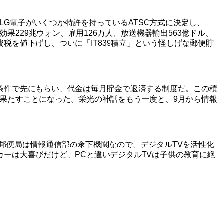
LG電子がいくつか特許を持っているATSC方式に決定し、
効果229兆ウォン、雇用126万人、放送機器輸出563億ドル、
税を値下げし、ついに「IT839積立」という怪しげな郵便貯
条件で先にもらい、代金は毎月貯金で返済する制度だ。この積
果たすことになった。栄光の神話をもう一度と、9月から情報
郵便局は情報通信部の傘下機関なので、デジタルTVを活性化
ーは大喜びだけど、PCと違いデジタルTVは子供の教育に絶