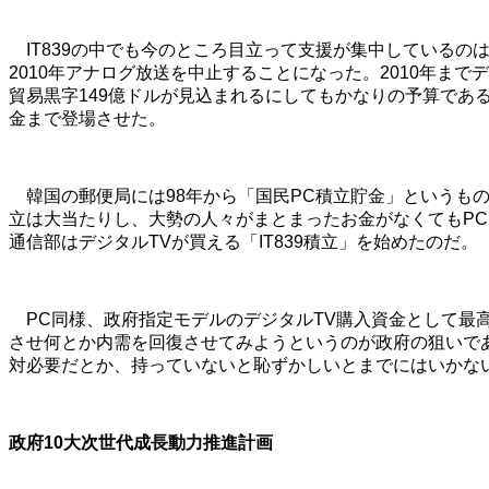
IT839の中でも今のところ目立って支援が集中しているのは
2010年アナログ放送を中止することになった。2010年までデ
貿易黒字149億ドルが見込まれるにしてもかなりの予算であ
金まで登場させた。
韓国の郵便局には98年から「国民PC積立貯金」というも
立は大当たりし、大勢の人々がまとまったお金がなくてもP
通信部はデジタルTVが買える「IT839積立」を始めたのだ。
PC同様、政府指定モデルのデジタルTV購入資金として最
させ何とか内需を回復させてみようというのが政府の狙いで
対必要だとか、持っていないと恥ずかしいとまでにはいかな
政府10大次世代成長動力推進計画