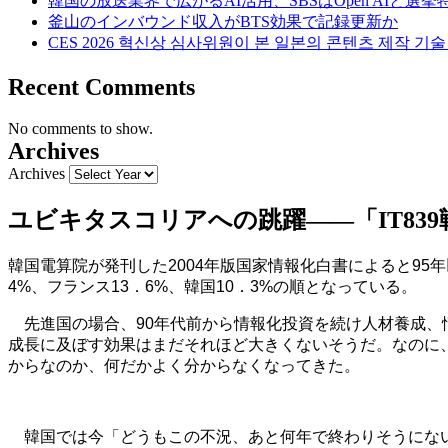
韓国の放送業界で広がるAI活用、SBSはOpen AIと選
釜山のインバウンド収入がBTS効果で記録更新か
CES 2026 혁신상 심사위원이 본 일본의 콘텐츠 제작 기
Recent Comments
No comments to show.
Archives
Archives
ユビキタスコリアへの跳躍――「IT839
韓国電算院が発刊した2004年版国家情報化白書によると95年
4%、フランス13．6%、韓国10．3%の順となっている。
先進国の場合、90年代前から情報化投資を続け人材養成、情
成長に及ぼす効果はまだそれほど大きくないそうだ。なのに、
からなのか、何だかよく分からなくなってきた。
韓国では今「どうもこの不況、あと何年で終わりそうにない