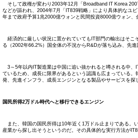
そして政権が変わり2003年12月「Broadband IT Ko
などが謳われ、2004年7月「IT839戦略」により具体的な
年まで政府予算1兆2000億ウォンと民間投資8000億ウォン
経済的に厳しい状況に置かれていてもIT部門の輸出はそこそ
る（2002年66.2%）国全体の不況からR&Dが落ち込み
3～5年以内IT製造業は中国に追い抜かれると噂される中、
ているため、成長に限界があるという認識も広まっている。
発、先進インフラ、成長エンジンとなる製品やサービスを探
国民所得2万ドル時代へと移行できるエンジン
また、韓国の国民所得は10年近く1万ドル止まりである。い
産業から探し出そうというのだ。その具体的な実行方法がIT83