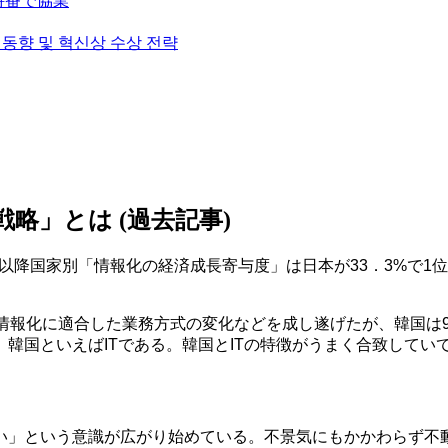
挙特番で協業
술 동향 및 혁신상 수상 전략
戦略」とは (過去記事)
以降国家別「情報化の経済成長寄与度」は日本が33．3%で1位
報化に適合した業務方式の変化などを成し遂げたが、韓国は9
韓国といえばITである。韓国とITの特徴がうまく合致してい
」という意識が広がり始めている。不景気にもかかわらず不