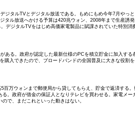
デジタルTVとデジタル放送である。もめにもめ今年7月やっと
ジタル放送へかける予算は420兆ウォン、2008年まで生産誘発
る。デジタルTVをはじめ高価家電製品に賦課されていた特別消費
のがある。政府が認定した最新仕様のPCを積立貯金に加入する
Cを購入できたので、ブロードバンドの全国普及に大きな役割を
高5百万ウォンまで郵便局から貸してもらえ、貯金で返済する。
ある。政府が借金の保証人となりテレビを買わせる。家電メーカ
いので、まだこれといった動きはない。