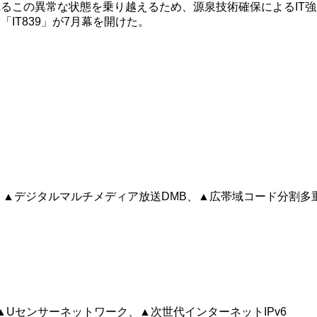
われるこの異常な状態を乗り越えるため、源泉技術確保によるIT
IT839」が7月幕を開けた。
、▲デジタルマルチメディア放送DMB、▲広帯域コード分割多重
work）、▲Uセンサーネットワーク、▲次世代インターネットIPv6