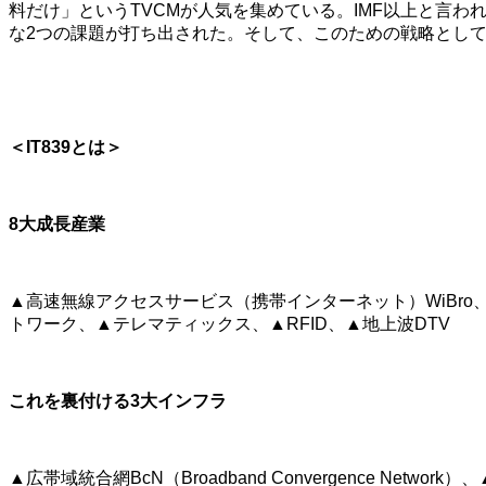
料だけ」というTVCMが人気を集めている。IMF以上と言
な2つの課題が打ち出された。そして、このための戦略として「
＜IT839とは＞
8大成長産業
▲高速無線アクセスサービス（携帯インターネット）WiBro
トワーク、▲テレマティックス、▲RFID、▲地上波DTV
これを裏付ける3大インフラ
▲広帯域統合網BcN（Broadband Convergence Net