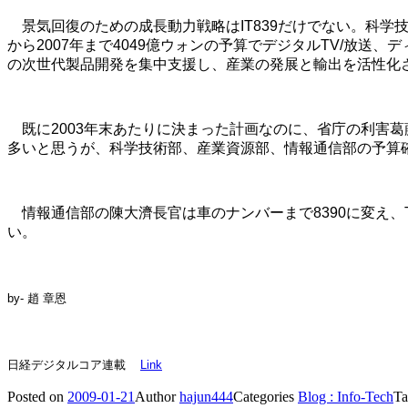
景気回復のための成長動力戦略はIT839だけでない。科学
から2007年まで4049億ウォンの予算でデジタルTV/放送
の次世代製品開発を集中支援し、産業の発展と輸出を活性化
既に2003年末あたりに決まった計画なのに、省庁の利害葛
多いと思うが、科学技術部、産業資源部、情報通信部の予算
情報通信部の陳大濟長官は車のナンバーまで8390に変え、T
い。
by- 趙 章恩
日
経
デジタルコア連載
Link
Posted on
2009-01-21
Author
hajun444
Categories
Blog : Info-Tech
T