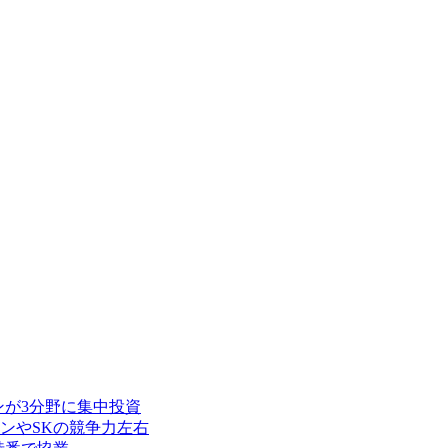
ンが3分野に集中投資
ンやSKの競争力左右