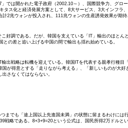
rea 2007」では開かれた電子政府（2002.10～）、国際競争
ユビキタス化と経済発展方案として、8大サービス、3大インフラ、9
、合計2兆ウォンが投入され、111兆ウォンの生産誘発效果が期
こ好調である。だが、韓国を支えている「IT」輸出のほとんど
、先進国との差と追い上げる中国の間で輸出も揺れ始めている。
IT輸出戦略は転機を迎えている。韓国ITを代表する親孝行種
韓国が得意とする「走りながら考える」、「新しいものが大好き
し出さなくてはならない。
つまでも「途上国以上先進国未満」の状態に留まるわけには行
9戦略である。8+3+9=20という公式は、国民所得2万ドル