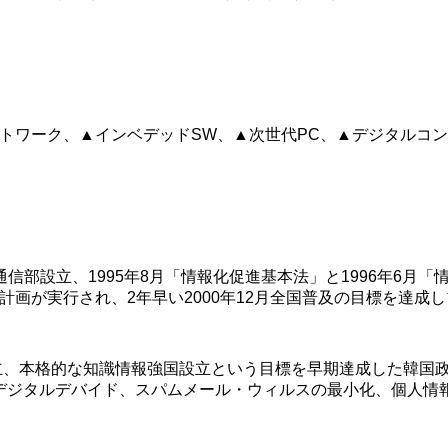
ネットワーク、▲インベデッドSW、▲次世代PC、▲デジタル
設立、1995年8月「情報化促進基本法」と1996年6月「情報
ンド普及計画が実行され、2年早い2000年12月全国普及の目標を
立、本格的な知識情報強国設立という目標を早期達成した韓国
表し電子政府、デジタルデバイド、スパムメール・ウィルスの最小化、個