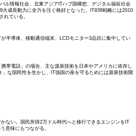
力、グローバル情報社会、北東アジアITハブ国構想、デジタル福祉社会
大成長動力に全力を注ぐ格好となった。IT839戦略には2010
待されている。
が半導体、移動通信端末、LCDモニター3品目に集中してい
目「携帯電話」の場合、主な源泉技術を日本やアメリカに依存し
」な国民性を生かし、IT強国の座を守るためには源泉技術開
かない。国民所得2万ドル時代へと移行できるエンジンをIT
という意味にもつながる。