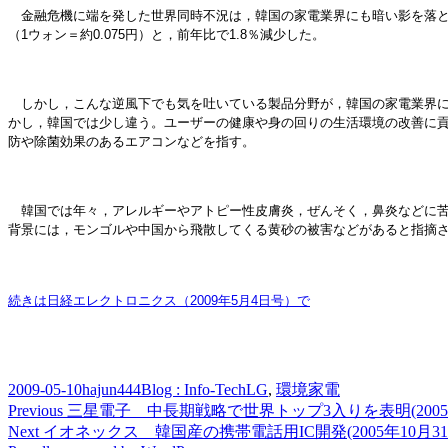
金融危機に端を発した世界同時不況は，韓国の家電業界にも暗い影を落としている。調査会
（1ウォン＝約0.075円）と，前年比で1.8％減少した。
しかし，こんな逆風下でも気を吐いている製品分野が，韓国の家電業界に
かし，韓国では少し違う。ユーザーの健康や身の回りの生活環境の改善に
防や除菌効果のあるエアコンなどを指す。
韓国では年々，アレルギーやアトピー性皮膚炎，ぜんそく，鼻炎などに苦しむ
背景には，モンゴルや中国から飛散してくる黄砂の被害などがあると指摘
続きは日経エレクトロニクス（2009年5月4日号）で
Posted
Author
Categories
Tags
2009-05-10
hajun444
Blog : Info-Tech
LG
,
環境家電
on
Post
Previous
Previous
三星電子 中長期戦略で世界トップ3入りを表明(2005年
post:
Next
Next
イオネックス 韓国産の携帯電話用IC開発(2005年10月31
navigation
post: