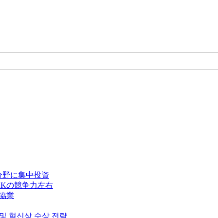
分野に集中投資
Kの競争力左右
で協業
 및 혁신상 수상 전략