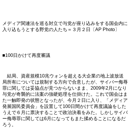
メディア関連法を巡る対立で与党が座り込みをする国会内に
入り込もうとする野党の人たち＝３月２日〔AP Photo〕
■100日かけて再度審議
結局、資産規模10兆ウォンを超える大企業の地上波放送
局所有については規制する方向で合意したが、サイバー侮辱
罪に関しては妥協点が見つからないまま、2009年2月になり
与党が奇襲的に法案の強硬処理を仕掛けた。これで国会はま
た一触即発の状態となったが、今月２日に入り、「メディア
発展国民委員会」を設置して100日間かけて再度議論をした
うえで６月に票決することで政治決着をみた。しかしサイバ
ー侮辱罪に関しては6月になってもまた揉めることになるだ
ろう。