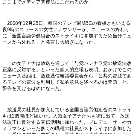
ここまでメディア関連法にこだわるのか。
2008年12月25日、韓国のテレビ局MBCの看板ともいえる
夜9時のニュースの女性アナウンサーが、ニュースの終わり
に「全国言論労働組合のストライキに参加するため当分ニュ
ースから外れる」と発言し大騒ぎになった。
この女子アナは放送を通じて「与党ハンナラ党の放送法改
正案に反対する」といった個人的立場も表明。おかげでこの
ニュース番組は、放送通信審議委員会から「公共の資源であ
るテレビの電波を利用して私的意見を述べるのは問題」と、
警告を受けるはめになった。
放送局の社員が加入している全国言論労働組合のストライ
キは2週間ほど続いた。人気女子アナたちも街に出て、放送
法改正に反対する宣伝活動に加わった。プロデューサーやカ
メラマンといった多くの職種の社員がストライキに参加した