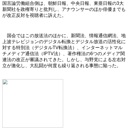
国言論労働組合側は、朝鮮日報、中央日報、東亜日報の3大
新聞社を政権寄りと批判し、アナウンサーのほか俳優までも
が改正反対を視聴者に訴えた。
国会ではこの放送法のほかに、新聞法、情報通信網法、地
上波テレビジョンのデジタル転換とデジタル放送の活性化に
対する特別法（デジタルTV転換法）、インターネットマル
チメディア通信法（IPTV法）、著作権法の6つのメディア関
連法の改正が審議されてきた。しかし、与野党による左右対
立が激化し、大乱闘が何度も繰り返される事態に陥った。