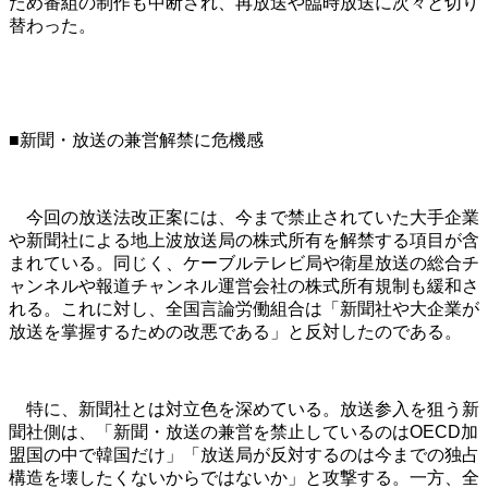
ため番組の制作も中断され、再放送や臨時放送に次々と切り
替わった。
■新聞・放送の兼営解禁に危機感
今回の放送法改正案には、今まで禁止されていた大手企業
や新聞社による地上波放送局の株式所有を解禁する項目が含
まれている。同じく、ケーブルテレビ局や衛星放送の総合チ
ャンネルや報道チャンネル運営会社の株式所有規制も緩和さ
れる。これに対し、全国言論労働組合は「新聞社や大企業が
放送を掌握するための改悪である」と反対したのである。
特に、新聞社とは対立色を深めている。放送参入を狙う新
聞社側は、「新聞・放送の兼営を禁止しているのはOECD加
盟国の中で韓国だけ」「放送局が反対するのは今までの独占
構造を壊したくないからではないか」と攻撃する。一方、全