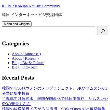
Skip
KJIBC: Kor-Jpn Net Biz Community
to
content
韓日 インターネットビジ交流団体
Menu and widgets
Search
Categories
About ( Japnaese )
About ( Korean )
Blog : Biz & Culture
Blog : Info-Tech
Recent Posts
韓国で4700兆ウォンのメガプロジェクト、SKやサムスンが3
分野に集中投資
半導体向け超純水、韓国が国産化で脱日本依存 サムスンや
SKの競争力左右
韓国の放送業界で広がるAI活用、SBSはOpen AIと選挙特番