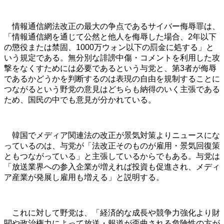
情報通信網法改正の最大の争点であるサイバー侮辱罪は、
「情報通信網を通じて公然と他人を侮辱した場合、2年以下
の懲役または禁固、1000万ウォン以下の罰金に処する」と
いう規定である。無分別な誹謗中傷・コメントを利用した攻
撃をなくすためには必要であるという与党と、第3者が侮辱
であるかどうかを判断するのは表現の自由を規制することに
つながるという野党の意見はどちらも納得のいく主張である
ため、国民の中でも意見が分かれている。
韓国でメディア関連法の改正が景気対策よりニュースにな
っているのは、与党が「法改正そのものが雇用・景気回復策
ともつながっている」と主張しているからでもある。与党は
「放送業界への参入企業が増えれば投資も促進され、メディ
ア産業が発展し雇用も増える」と説明する。
これに対して野党は、「経済的な成長や競争力強化より財
閥や政治権力によって放送・報道が歪曲される危険性の方が