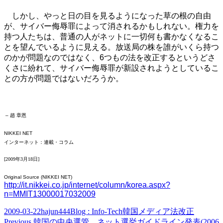
しかし、やっと日の目を見るようになった草の根の自由
が、サイバー侮辱罪によって消されるかもしれない。権力を
持つ人たちは、普通の人がネットに一切何も書かなくなるこ
とを望んでいるように見える。放送局の株を誰がいくら持つ
のかが問題なのではなく、6つもの法を改正するというどさ
くさに紛れて、サイバー侮辱罪が新設されようとしているこ
との方が問題ではないだろうか。
– 趙 章恩
NIKKEI NET
インターネット：連載・コラム
[2009年3月18日]
Original Source (NIKKEI NET)
http://it.nikkei.co.jp/internet/column/korea.aspx?
n=MMIT13000017032009
Posted
Author
Categories
Tags
2009-03-22
hajun444
Blog : Info-Tech
韓国メディア法改正
on
Previous
Previous
韓国の中央選管 ネット選挙ガイドライン発表(2006