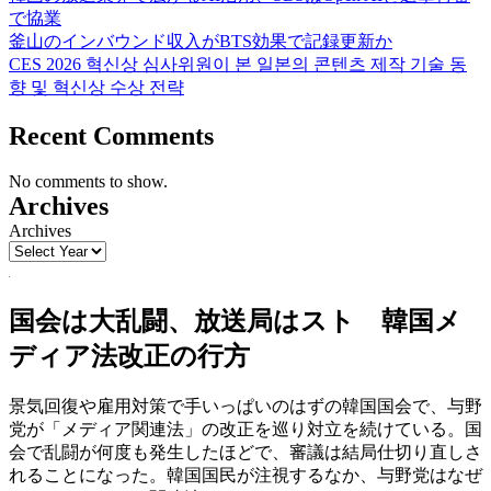
で協業
釜山のインバウンド収入がBTS効果で記録更新か
CES 2026 혁신상 심사위원이 본 일본의 콘텐츠 제작 기술 동
향 및 혁신상 수상 전략
Recent Comments
No comments to show.
Archives
Archives
国会は大乱闘、放送局はスト 韓国メ
ディア法改正の行方
景気回復や雇用対策で手いっぱいのはずの韓国国会で、与野
党が「メディア関連法」の改正を巡り対立を続けている。国
会で乱闘が何度も発生したほどで、審議は結局仕切り直しさ
れることになった。韓国国民が注視するなか、与野党はなぜ