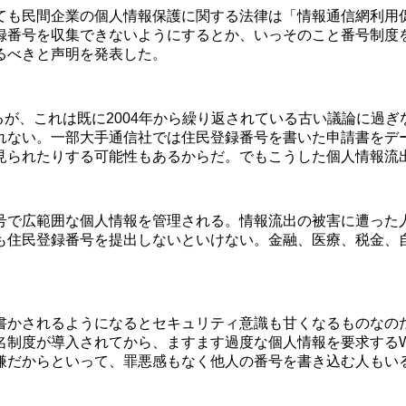
ても民間企業の個人情報保護に関する法律は「情報通信網利用
録番号を収集できないようにするとか、いっそのこと番号制度
るべきと声明を発表した。
るが、これは既に2004年から繰り返されている古い議論に過ぎ
れない。一部大手通信社では住民登録番号を書いた申請書をデ
見られたりする可能性もあるからだ。でもこうした個人情報流
で広範囲な個人情報を管理される。情報流出の被害に遭った
も住民登録番号を提出しないといけない。金融、医療、税金、
かされるようになるとセキュリティ意識も甘くなるものなの
制度が導入されてから、ますます過度な個人情報を要求するW
嫌だからといって、罪悪感もなく他人の番号を書き込む人もい