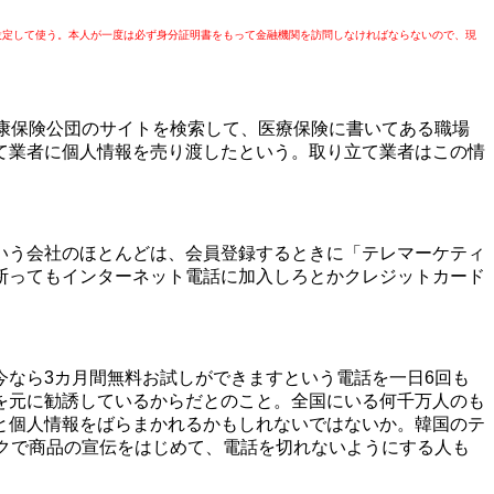
設定して使う。本人が一度は必ず身分証明書をもって金融機関を訪問しなければならないので、現
康保険公団のサイトを検索して、医療保険に書いてある職場
て業者に個人情報を売り渡したという。取り立て業者はこの情
いう会社のほとんどは、会員登録するときに「テレマーケティ
断ってもインターネット電話に加入しろとかクレジットカード
なら3カ月間無料お試しができますという電話を一日6回も
を元に勧誘しているからだとのこと。全国にいる何千万人のも
と個人情報をばらまかれるかもしれないではないか。韓国のテ
クで商品の宣伝をはじめて、電話を切れないようにする人も