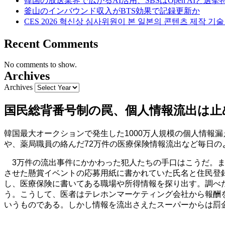
韓国の放送業界で広がるAI活用、SBSはOpen AIと選
釜山のインバウンド収入がBTS効果で記録更新か
CES 2026 혁신상 심사위원이 본 일본의 콘텐츠 제작 기
Recent Comments
No comments to show.
Archives
Archives
国民総背番号制の罠、個人情報流出は止
韓国最大オークションで発生した1000万人規模の個人情報
や、薬局職員の絡んだ72万件の医療保険情報流出など毎日
3万件の流出事件にかかわった犯人たちの手口はこうだ。ま
させた懸賞イベントの応募用紙に書かれていた氏名と住民登
し、医療保険に書いてある職場や所得情報を探り出す。調べ
う。こうして、医者はテレホンマーケティング会社から報酬を
いうものである。しかし情報を流出さえたスーパーからは罰