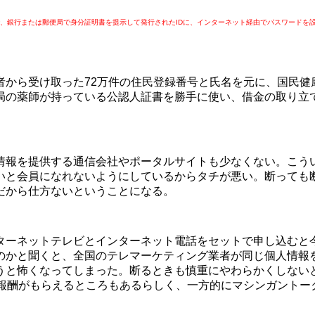
、銀行または郵便局で身分証明書を提示して発行されたIDに、インターネット経由でパスワードを
から受け取った72万件の住民登録番号と氏名を元に、国民健
局の薬師が持っている公認人証書を勝手に使い、借金の取り立
報を提供する通信会社やポータルサイトも少なくない。こう
いと会員になれないようにしているからタチが悪い。断っても
だから仕方ないということになる。
ーネットテレビとインターネット電話をセットで申し込むと今
のかと聞くと、全国のテレマーケティング業者が同じ個人情報
うと怖くなってしまった。断るときも慎重にやわらかくしない
と報酬がもらえるところもあるらしく、一方的にマシンガントー