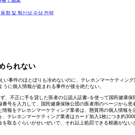
挙特番で協業
술 동향 및 혁신상 수상 전략
められない
漏えい事件のほとぼりも冷めないのに、テレホンマーケティン
のように個人情報が盗まれる事件が後を絶たない。
ず、不正に手を貸した医者の公認人証書
を使って国民健康保
※
録番号を入力して、国民健康保険公団の医者用のページから患
た情報をテレホンマーケティング業者は、懸賞用の個人情報を
、テレホンマーケティング業者はカード加入1枚につき約3000
金を取るぐらいがせいぜいで、それ以上処罰できる根拠がない