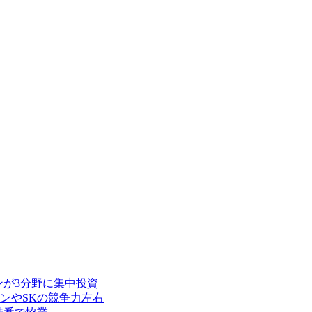
ンが3分野に集中投資
ンやSKの競争力左右