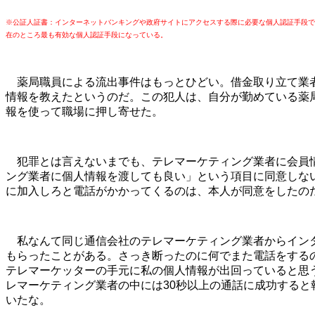
※公証人証書：インターネットバンキングや政府サイトにアクセスする際に必要な個人認証手段で
在のところ最も有効な個人認証手段になっている。
薬局職員による流出事件はもっとひどい。借金取り立て業者
情報を教えたというのだ。この犯人は、自分が勤めている薬
報を使って職場に押し寄せた。
犯罪とは言えないまでも、テレマーケティング業者に会員情
ング業者に個人情報を渡しても良い」という項目に同意しな
に加入しろと電話がかかってくるのは、本人が同意をしたの
私なんて同じ通信会社のテレマーケティング業者からインタ
もらったことがある。さっき断ったのに何でまた電話をする
テレマーケッターの手元に私の個人情報が出回っていると思
レマーケティング業者の中には30秒以上の通話に成功する
いたな。