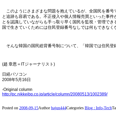
このようにさまざまな問題を抱えているが、全国民を番号で
と追跡も容易である。不正侵入や個人情報売買といった事件
とを認識していながらも手っ取り早く国民を監視・管理でき
国で生きていくためには住民登録番号なしでは何もできなく
そんな韓国の国民総背番号制について、「韓国では住民登録
(趙 章恩＝ITジャーナリスト)
日経パソコン
2008年5月16日
-Original column
http://pc.nikkeibp.co.jp/article/column/20080513/1002389/
Posted on
2008-09-15
Author
hajun444
Categories
Blog : Info-Tech
T