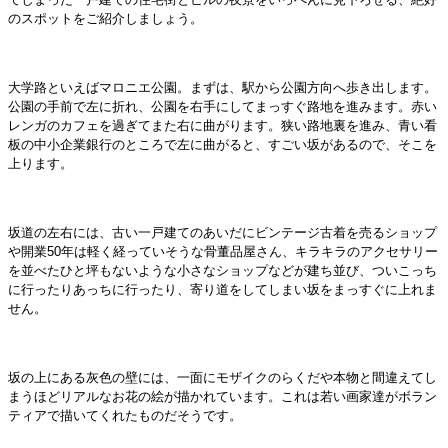
のスポットをご紹介しましょう。
大学路といえばマロニエ公園。まずは、駅から公園方向へ歩き出します。
公園の手前で左に折れ、公園を右手にしてまっすぐ路地を進みます。赤い
レンガのカフェを過ぎてまた右に曲がります。狭い路地裏を進み、青い看
板の中小企業銀行のところで左に曲がると、すごい坂があるので、そこを
上ります。
坂道の左右には、古い一戸建てのあいだにビンテージ古着を売るショップ
や開業50年は軽く経っていそうな骨董品屋さん、キラキラのアクセサリー
を並べたひと坪もないような小さなショップなどが建ち並び、ついこっち
に行ったりあっちに行ったり、寄り道をしてしまい坂をまっすぐに上れま
せん。
坂の上にある灰色の壁には、一面にモザイクのらくだや本物と間違えてし
まうほどリアルなお花の絵が描かれています。これは若い画家達がボラン
ティアで描いてくれたものだそうです。