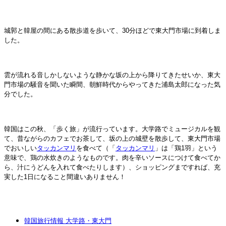
城郭と韓屋の間にある散歩道を歩いて、30分ほどで東大門市場に到着しま
した。
雲が流れる音しかしないような静かな坂の上から降りてきたせいか、東大
門市場の騒音を聞いた瞬間、朝鮮時代からやってきた浦島太郎になった気
分でした。
韓国はこの秋、「歩く旅」が流行っています。大学路でミュージカルを観
て、昔ながらのカフェでお茶して、坂の上の城壁を散歩して、東大門市場
でおいしい
タッカンマリ
を食べて（「
タッカンマリ
」は「鶏1羽」という
意味で、鶏の水炊きのようなものです。肉を辛いソースにつけて食べてか
ら、汁にうどんを入れて食べたりします）、ショッピングまですれば、充
実した1日になること間違いありません！
韓国旅行情報 大学路・東大門