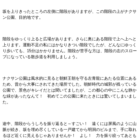
坂を上りきったところの左側に階段がありますが、この階段の上がナクサ
ン公園、目的地です。
階段をゆっくり上ると広場があります。さらに奥にある階段で上へ上へと
上ります。運動不足の私にはかなりきつい階段でしたが、どんなにゆっく
り歩いても、15分はかかりません。階段が苦手な方は、階段の左のスロー
プになっている散歩道を利用しましょう。
ナクサン公園は風水的に見ると朝鮮王朝を守る左青龍にあたる位置にある
ため、昔から大事にされてきた場所でした。朝鮮時代の城郭が残っている
公園で、景色がキレイだとは聞いてましたが、この都心の中にこんな静か
な緑があったなんて！ 初めてこの公園に来たときには驚いてしまいまし
た。
途中、階段からうしろを振り返ると～すごい！ 遠くには屏風のように山
脈が続き、坂を埋め尽くしている一戸建てから明洞のビルまで、手に取れ
るほど近くに見えるじゃありませんか！ よし！ 力を振り絞ってあとも