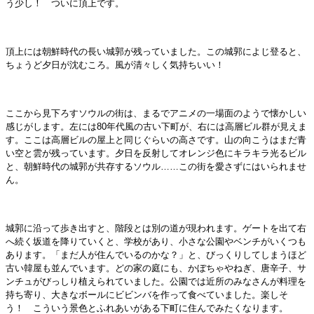
う少し！ ついに頂上です。
頂上には朝鮮時代の長い城郭が残っていました。この城郭によじ登ると、
ちょうど夕日が沈むころ。風が清々しく気持ちいい！
ここから見下ろすソウルの街は、まるでアニメの一場面のようで懐かしい
感じがします。左には80年代風の古い下町が、右には高層ビル群が見えま
す。ここは高層ビルの屋上と同じぐらいの高さです。山の向こうはまだ青
い空と雲が残っています。夕日を反射してオレンジ色にキラキラ光るビル
と、朝鮮時代の城郭が共存するソウル……この街を愛さずにはいられませ
ん。
城郭に沿って歩き出すと、階段とは別の道が現われます。ゲートを出て右
へ続く坂道を降りていくと、学校があり、小さな公園やベンチがいくつも
あります。「まだ人が住んでいるのかな？」と、びっくりしてしまうほど
古い韓屋も並んでいます。どの家の庭にも、かぼちゃやねぎ、唐辛子、サ
ンチュがびっしり植えられていました。公園では近所のみなさんが料理を
持ち寄り、大きなボールにビビンバを作って食べていました。楽しそ
う！ こういう景色とふれあいがある下町に住んでみたくなります。