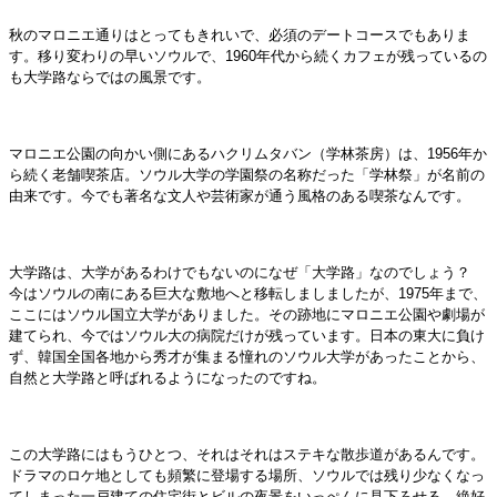
秋のマロニエ通りはとってもきれいで、必須のデートコースでもありま
す。移り変わりの早いソウルで、1960年代から続くカフェが残っているの
も大学路ならではの風景です。
マロニエ公園の向かい側にあるハクリムタバン（学林茶房）は、1956年か
ら続く老舗喫茶店。ソウル大学の学園祭の名称だった「学林祭」が名前の
由来です。今でも著名な文人や芸術家が通う風格のある喫茶なんです。
大学路は、大学があるわけでもないのになぜ「大学路」なのでしょう？
今はソウルの南にある巨大な敷地へと移転しましましたが、1975年まで、
ここにはソウル国立大学がありました。その跡地にマロニエ公園や劇場が
建てられ、今ではソウル大の病院だけが残っています。日本の東大に負け
ず、韓国全国各地から秀才が集まる憧れのソウル大学があったことから、
自然と大学路と呼ばれるようになったのですね。
この大学路にはもうひとつ、それはそれはステキな散歩道があるんです。
ドラマのロケ地としても頻繁に登場する場所、ソウルでは残り少なくなっ
てしまった一戸建ての住宅街とビルの夜景をいっぺんに見下ろせる、絶好