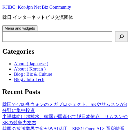
Skip
KJIBC: Kor-Jpn Net Biz Community
to
content
韓日 インターネットビジ交流団体
Menu and widgets
Search
Categories
About ( Japnaese )
About ( Korean )
Blog : Biz & Culture
Blog : Info-Tech
Recent Posts
韓国で4700兆ウォンのメガプロジェクト、SKやサムスンが3
分野に集中投資
半導体向け超純水、韓国が国産化で脱日本依存 サムスンや
SKの競争力左右
韓国の放送業界で広がるAI活用、SBSはOpen AIと選挙特番