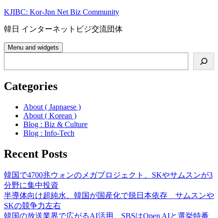
Skip
KJIBC: Kor-Jpn Net Biz Community
to
content
韓日 インターネットビジ交流団体
Menu and widgets
Search
Categories
About ( Japnaese )
About ( Korean )
Blog : Biz & Culture
Blog : Info-Tech
Recent Posts
韓国で4700兆ウォンのメガプロジェクト、SKやサムスンが3
分野に集中投資
半導体向け超純水、韓国が国産化で脱日本依存 サムスンや
SKの競争力左右
韓国の放送業界で広がるAI活用、SBSはOpen AIと選挙特番