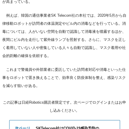
が高まっている。
例えば、韓国の通信事業者SK Telecom社の本社では、2020年5月から自
律移動ロボットが訪問者の体温測定やビル内の消毒などを行っている。消
毒については、人がいない空間を自動で認識して消毒液を噴霧するほか、
夜間にビル内を走行して紫外線ランプを照射する。さらに、マスクを正し
く着用していない人や密集している人々も自動で認識し、マスク着用や社
会的距離の確保を依頼する。
これまで警備員や外部業者に委託していた訪問者対応や消毒といった仕
事をロボットで置き換えることで、効率良く防疫体制を整え、感染リスク
を減らす狙いがある。
この記事は日経Robotics購読者限定です。次ページでログインまたはお申
し込みください。
次ページ
SKTelecom社はCOVID-19感染予防の…