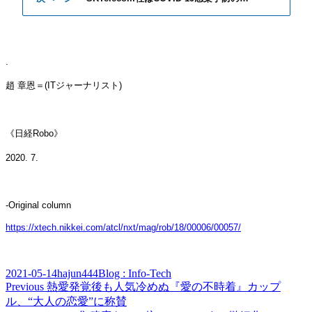
.
趙 章恩
＝
(IT
ジャー
ナリスト
)
《日経
Robo
》
2020. 7.
-Original column
https://xtech.nikkei.com/atcl/nxt/mag/rob/18/00006/00057/
Posted
Author
Categories
2021-05-14
hajun444
Blog : Info-Tech
on
Post
Previous
Previous
熱愛発覚後も人気冷めぬ『愛の不時着』カップ
post:
ル、“大人の恋愛”に称賛
navigation