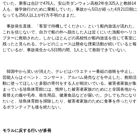
ていた。乗客は合計で476人。安山市ダンウォン高校2年生325人と教師14
人も、修学旅行のために乗船していた。事故から5日が経った4月21日朝に
なっても250人以上が行方不明のままだ。
事故発生直後、「客室で待機してください」という船内放送が流れた。
これを信じないで、自力で船の外へ脱出した人は近くにいた漁船やヘリコ
プターに救助された。しかしほとんどの高校性が船内放送を信じて客室に
残ったと見られる。テレビのニュースは懸命な捜索活動が続いていると報
じているが、事故発生から5日間の間、1人として救助できていない。
韓国中から笑いが消えた。テレビはバラエティー番組の放映を中止し、
芸能人らはイベント、コンサート、アルバム発売などを中止した。救助活
動に使ってほしいと多額の寄付をする人が相次いでいる。被害者家族が集
まっている珍島体育館には、憔悴した被害者家族のためにと全国各地から
着替えの服や毛布、衛生用品、健康食品などが届いた。少しでも力になり
たいと、珍島体育館を掃除したり、被害者家族のために食事を作ったりす
るボランティアも後を絶たない。
モラルに反する行いが多発