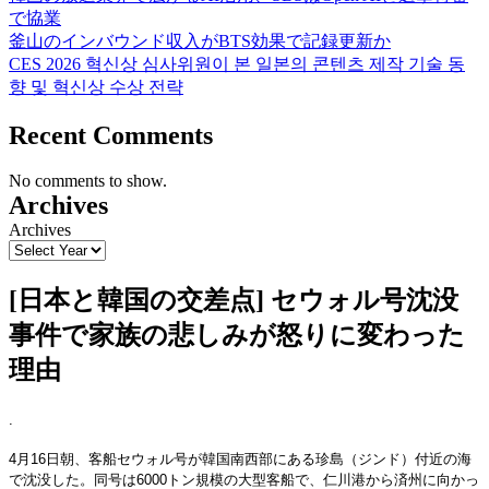
で協業
釜山のインバウンド収入がBTS効果で記録更新か
CES 2026 혁신상 심사위원이 본 일본의 콘텐츠 제작 기술 동
향 및 혁신상 수상 전략
Recent Comments
No comments to show.
Archives
Archives
[日本と韓国の交差点] セウォル号沈没
事件で家族の悲しみが怒りに変わった
理由
.
4月16日朝、客船セウォル号が韓国南西部にある珍島（ジンド）付近の海
で沈没した。同号は6000トン規模の大型客船で、仁川港から済州に向かっ