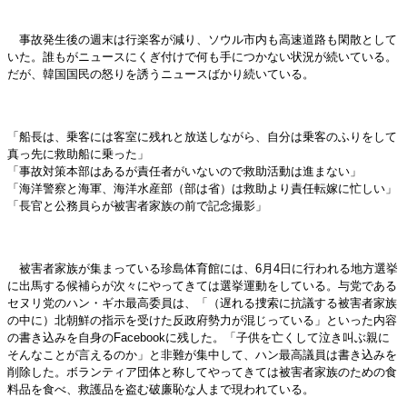
事故発生後の週末は行楽客が減り、ソウル市内も高速道路も閑散として
いた。誰もがニュースにくぎ付けで何も手につかない状況が続いている。
だが、韓国国民の怒りを誘うニュースばかり続いている。
「船長は、乗客には客室に残れと放送しながら、自分は乗客のふりをして
真っ先に救助船に乗った」
「事故対策本部はあるが責任者がいないので救助活動は進まない」
「海洋警察と海軍、海洋水産部（部は省）は救助より責任転嫁に忙しい」
「長官と公務員らが被害者家族の前で記念撮影」
被害者家族が集まっている珍島体育館には、6月4日に行われる地方選挙
に出馬する候補らが次々にやってきては選挙運動をしている。与党である
セヌリ党のハン・ギホ最高委員は、「（遅れる捜索に抗議する被害者家族
の中に）北朝鮮の指示を受けた反政府勢力が混じっている」といった内容
の書き込みを自身のFacebookに残した。「子供を亡くして泣き叫ぶ親に
そんなことが言えるのか」と非難が集中して、ハン最高議員は書き込みを
削除した。ボランティア団体と称してやってきては被害者家族のための食
料品を食べ、救護品を盗む破廉恥な人まで現われている。