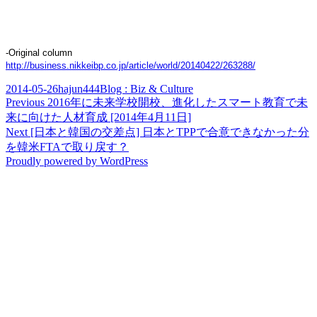
-Original column
http://business.nikkeibp.co.jp/article/world/20140422/263288/
Posted
Author
Categories
2014-05-26
hajun444
Blog : Biz & Culture
on
Post
Previous
Previous
2016年に未来学校開校、進化したスマート教育で未
post:
来に向けた人材育成 [2014年4月11日]
navigation
Next
Next
[日本と韓国の交差点] 日本とTPPで合意できなかった分
post:
を韓米FTAで取り戻す？
Proudly powered by WordPress