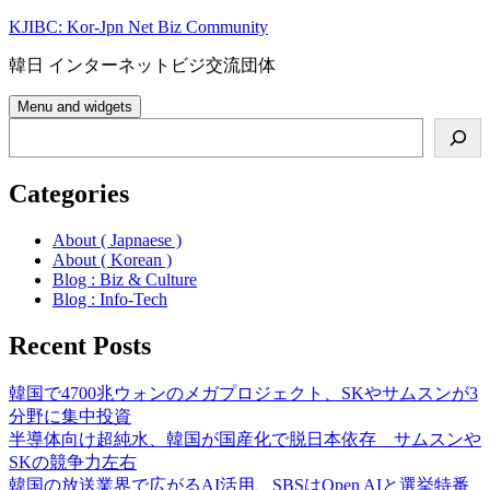
Skip
KJIBC: Kor-Jpn Net Biz Community
to
content
韓日 インターネットビジ交流団体
Menu and widgets
Search
Categories
About ( Japnaese )
About ( Korean )
Blog : Biz & Culture
Blog : Info-Tech
Recent Posts
韓国で4700兆ウォンのメガプロジェクト、SKやサムスンが3
分野に集中投資
半導体向け超純水、韓国が国産化で脱日本依存 サムスンや
SKの競争力左右
韓国の放送業界で広がるAI活用、SBSはOpen AIと選挙特番