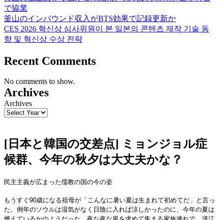
で協業
釜山のインバウンド収入がBTS効果で記録更新か
CES 2026 혁신상 심사위원이 본 일본의 콘텐츠 제작 기술 동
향 및 혁신상 수상 전략
Recent Comments
No comments to show.
Archives
Archives
[日本と韓国の交差点] ミョンジョル症
候群、今年の秋夕は大丈夫かな？
民主主義が広まった儒教の国の今の姿
もうすぐ90歳になる祖母が「こんなに暑い夏は生まれて初めてだ」と言っ
た。例年のソウルは湿気がなく日陰に入れば涼しかったのに、今年の夏は
燃えているかのようだった。夜な夜な風を求めて集まる家族連れで、漢江