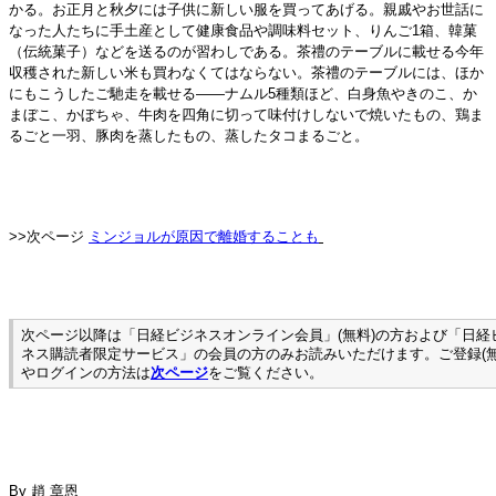
かる。お正月と秋夕には子供に新しい服を買ってあげる。親戚やお世話に
なった人たちに手土産として健康食品や調味料セット、りんご1箱、韓菓
（伝統菓子）などを送るのが習わしである。茶禮のテーブルに載せる今年
収穫された新しい米も買わなくてはならない。茶禮のテーブルには、ほか
にもこうしたご馳走を載せる――ナムル5種類ほど、白身魚やきのこ、か
まぼこ、かぼちゃ、牛肉を四角に切って味付けしないで焼いたもの、鶏ま
るごと一羽、豚肉を蒸したもの、蒸したタコまるごと。
>>次ページ
ミンジョルが原因で離婚することも
次ページ以降は「日経ビジネスオンライン会員」(無料)の方および「日経
ネス購読者限定サービス」の会員の方のみお読みいただけます。ご登録(無
やログインの方法は
次ページ
をご覧ください。
By
趙 章恩