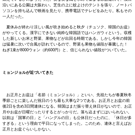
沿いにある公園は大賑わい。芝生の上に蚊よけのテントを張り、ノートパ
ソコンを持ち込んで映画を見たり、携帯電話でテレビをみたり。私もその
一人だった。
夏休みが終わり涼しい風が吹き始めると秋夕（チュソク、韓国のお盆）
がやってくる。漢字にできない純粋な韓国語ではハンガウィという。収穫
した新しいお米と野菜、果物などが出回る時期である。しかし今年の韓国
は猛暑に次いで台風が訪れているので、野菜も果物も値段が暴騰した！
ねぎ1束が8000ウォン（約600円）と、信じられない値段がついていた。
ミョンジョルが近づいてきた
お正月とお盆は「名節（ミョンジョル）」といい、先祖たちが春夏秋冬
季節ごとに楽しんだ祝日のうち最も大事な2つである。お正月とお盆の前
後2日を含め3日間連休になる。韓国はまだ振り替え休日がないので、お正
月やお盆が日曜だったりするとがっかりだ。落ち込まずにはいられない。
以前は「国軍の日」と「ハングルの日」も公休日だったのに、「休日が多
すぎる」という理由で平日になってしまった。このため、連休と言えばお
正月とお盆ぐらいしかない。