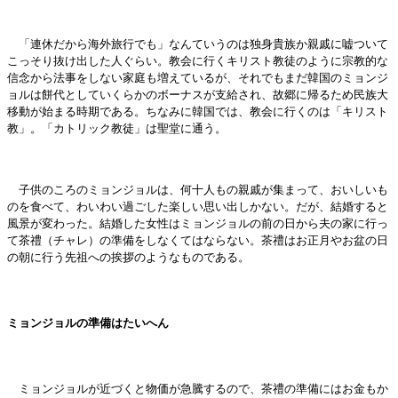
「連休だから海外旅行でも」なんていうのは独身貴族か親戚に嘘ついて
こっそり抜け出した人ぐらい。教会に行くキリスト教徒のように宗教的な
信念から法事をしない家庭も増えているが、それでもまだ韓国のミョンジ
ョルは餅代としていくらかのボーナスが支給され、故郷に帰るため民族大
移動が始まる時期である。ちなみに韓国では、教会に行くのは「キリスト
教」。「カトリック教徒」は聖堂に通う。
子供のころのミョンジョルは、何十人もの親戚が集まって、おいしいも
のを食べて、わいわい過ごした楽しい思い出しかない。だが、結婚すると
風景が変わった。結婚した女性はミョンジョルの前の日から夫の家に行っ
て茶禮（チャレ）の準備をしなくてはならない。茶禮はお正月やお盆の日
の朝に行う先祖への挨拶のようなものである。
ミョンジョルの準備はたいへん
ミョンジョルが近づくと物価が急騰するので、茶禮の準備にはお金もか