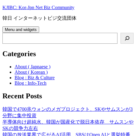
Skip
KJIBC: Kor-Jpn Net Biz Community
to
content
韓日 インターネットビジ交流団体
Menu and widgets
Search
Categories
About ( Japnaese )
About ( Korean )
Blog : Biz & Culture
Blog : Info-Tech
Recent Posts
韓国で4700兆ウォンのメガプロジェクト、SKやサムスンが3
分野に集中投資
半導体向け超純水、韓国が国産化で脱日本依存 サムスンや
SKの競争力左右
韓国の放送業界で広がるAI活用、SBSはOpen AIと選挙特番