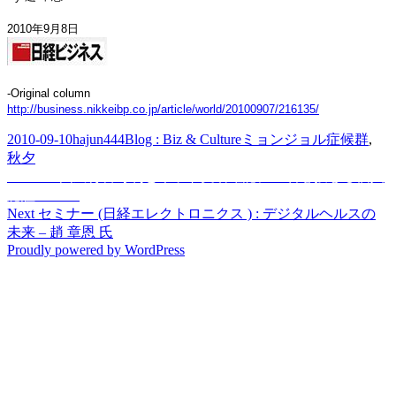
2010年9月8日
-Original column
http://business.nikkeibp.co.jp/article/world/20100907/216135/
Posted
Author
Categories
Tags
2010-09-10
hajun444
Blog : Biz & Culture
ミョンジョル症候群
,
on
秋夕
Post
Previous
Previous
国民背番号制とネット実名確認に一石を投じる個人
post:
認証“I-PIN”
navigation
Next
Next
セミナー (日経エレクトロニクス ) : デジタルヘルスの
post:
未来 – 趙 章恩 氏
Proudly powered by WordPress