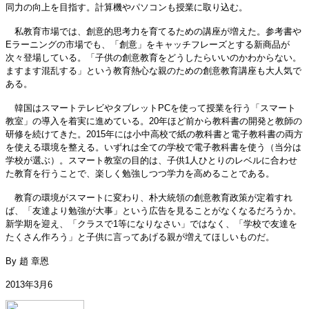
同力の向上を目指す。計算機やパソコンも授業に取り込む。
私教育市場では、創意的思考力を育てるための講座が増えた。参考書や
Eラーニングの市場でも、「創意」をキャッチフレーズとする新商品が
次々登場している。「子供の創意教育をどうしたらいいのかわからない。
ますます混乱する」という教育熱心な親のための創意教育講座も大人気で
ある。
韓国はスマートテレビやタブレットPCを使って授業を行う「スマート
教室」の導入を着実に進めている。20年ほど前から教科書の開発と教師の
研修を続けてきた。2015年には小中高校で紙の教科書と電子教科書の両方
を使える環境を整える。いずれは全ての学校で電子教科書を使う（当分は
学校が選ぶ）。スマート教室の目的は、子供1人ひとりのレベルに合わせ
た教育を行うことで、楽しく勉強しつつ学力を高めることである。
教育の環境がスマートに変わり、朴大統領の創意教育政策が定着すれ
ば、「友達より勉強が大事」という広告を見ることがなくなるだろうか。
新学期を迎え、「クラスで1等になりなさい」ではなく、「学校で友達を
たくさん作ろう」と子供に言ってあげる親が増えてほしいものだ。
By
趙 章恩
2013年3月6