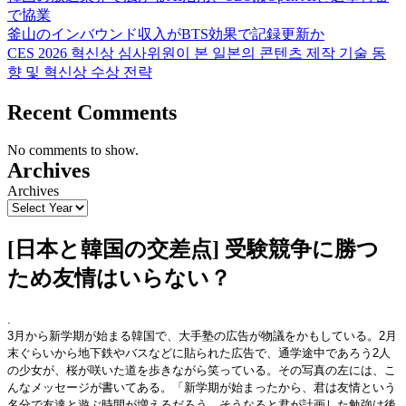
で協業
釜山のインバウンド収入がBTS効果で記録更新か
CES 2026 혁신상 심사위원이 본 일본의 콘텐츠 제작 기술 동
향 및 혁신상 수상 전략
Recent Comments
No comments to show.
Archives
Archives
[日本と韓国の交差点] 受験競争に勝つ
ため友情はいらない？
.
3月から新学期が始まる韓国で、大手塾の広告が物議をかもしている。2月
末ぐらいから地下鉄やバスなどに貼られた広告で、通学途中であろう2人
の少女が、桜が咲いた道を歩きながら笑っている。その写真の左には、こ
んなメッセージが書いてある。「新学期が始まったから、君は友情という
名分で友達と遊ぶ時間が増えるだろう。そうなると君が計画した勉強は後