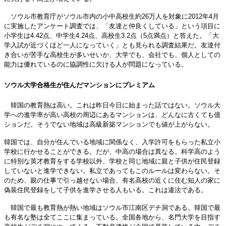
ソウル市教育庁がソウル市内の小中高校生約26万人を対象に2012年4月
に実施したアンケート調査では、「友達と仲良くしている」という項目に
小学生は4.42点、中学生4.24点、高校生3.2点（5点満点）と答えた。「大
学入試が近づくほど一人になっていく」とも見られる調査結果だ。友達付
き合いが苦手な高校生が多いせいか、大学でも、会社でも、個人としての
能力は優れているのに協調性に欠ける人が問題になっている。
ソウル大学合格生が住んだマンションにプレミアム
韓国の教育熱は高い。これは昨日今日に始まった話ではない。ソウル大
学への進学率が高い高校の周辺にあるマンションは、どんなに古くても億
ションだ。そうでない地域は高級新築マンションでも値が上がらない。
韓国では、自分が住んでいる地域に関係なく、入学許可をもらった私立小
学校に行かせることができる。だが、中高の場合は異なる。科学高のよう
に特別な英才教育をする学校以外、学校と同じ地域に親と子供が住民登録
していないと進学できない。私立であってもこのルールは変わらない。そ
のため、親の仕事で引っ越せない場合、有名高校の近くに住む知人の家に
偽装住民登録をして子供を進学させる人もいる。これは違法である。
韓国で最も教育熱が熱い地域はソウル市江南区デチ洞である。韓国で最
も有名な塾は全てここに集まっている。全国各地から、名門大学を目指す