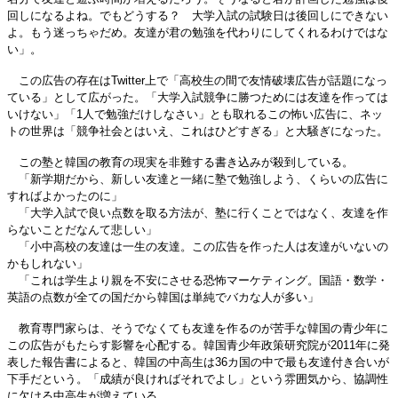
回しになるよね。でもどうする？ 大学入試の試験日は後回しにできない
よ。もう迷っちゃだめ。友達が君の勉強を代わりにしてくれるわけではな
い」。
この広告の存在はTwitter上で「高校生の間で友情破壊広告が話題になっ
ている」として広がった。「大学入試競争に勝つためには友達を作っては
いけない」「1人で勉強だけしなさい」とも取れるこの怖い広告に、ネッ
トの世界は「競争社会とはいえ、これはひどすぎる」と大騒ぎになった。
この塾と韓国の教育の現実を非難する書き込みが殺到している。
「新学期だから、新しい友達と一緒に塾で勉強しよう、くらいの広告に
すればよかったのに」
「大学入試で良い点数を取る方法が、塾に行くことではなく、友達を作
らないことだなんて悲しい」
「小中高校の友達は一生の友達。この広告を作った人は友達がいないの
かもしれない」
「これは学生より親を不安にさせる恐怖マーケティング。国語・数学・
英語の点数が全ての国だから韓国は単純でバカな人が多い」
教育専門家らは、そうでなくても友達を作るのが苦手な韓国の青少年に
この広告がもたらす影響を心配する。韓国青少年政策研究院が2011年に発
表した報告書によると、韓国の中高生は36カ国の中で最も友達付き合いが
下手だという。「成績が良ければそれでよし」という雰囲気から、協調性
に欠ける中高生が増えている。