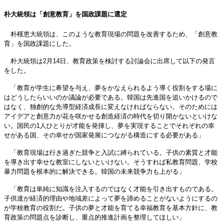
朴大統領は「創意教育」を国政課題に選定
朴槿恵大統領は、このような教育現場の問題を改善するため、「創意教
育」を国政課題にした。
朴大統領は2月14日、教育政策を検討する討論会に出席して以下の発言
をした。
「教育が学生に希望を与え、夢をかなえられるよう導く役割をする場に
はどうしたらいいのか議論が必要である。韓国は先進国を追いかけるので
はなく、独創的な先導型経済成長に変えなければならない。そのためには
アイデアと創意力が花を咲かせる創造経済の時代を切り開かないといけな
い。国民の1人ひとりが才能を発揮し、夢を実現することでそれぞれの幸
せがある国、その幸せが国家発展につながる構造にする必要がある」
「教育現場は行き過ぎた競争と入試に縛られている。子供の素質と才能
を導き出す幸せな教室にしないといけない。そうすれば私教育問題、学校
暴力問題を根本的に解決できる。韓国の未来競争力も上がる」
「教育は単純に知識を注入するのではなく才能を引き出すものである。
子供達が経済的理由や地域差によって夢を諦めることがないようにするの
が学校教育の役割だ。子供の夢と才能を育てる幸福教育を基本方針に、教
育政策の問題点を診断し、重点的推進計画を整理してほしい」