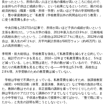
良かったという。所得の高い人ほど土地の価格が高いところに住むので、
お金持ちの子供ほど成績が良い、という結果になるというのだ。親の社会
経済的地位（職業・役職・所得・学歴）が高いほど子供の学習時間が長
く、塾や家庭教師など「私教育（学校教育以外の民間会社が行う教育）」
に使う教育費も多かった。
中央日報も2月27日の記事で、所得が高いほど子供の成績が良いという
主張を裏付けた。ソウル大学の場合、2011年新入生の13.9％が、江南地域
の高校出身だったという。この割合は2012年17.7％に増えた。2012年の場
合は、新入生の47.1％が、月平均家計所得が500万ウォン（約45万円）以
上の高所得層だった。
李明博・前大統領は、学校教育を強化して私教育費を減らすと公約してい
た。統計庁のデータを見ると、2010～12年まで私教育費を見ると、5％ほ
ど減っている。しかし実態は逆だ。子供の数が減っているので、子供1人
当たりの私教育費を見ると増えている――中学生は5.3％増、高校生は
2.8％増。大学受験のための教育費は減っていない。
学校は学校で不満がたまっている。私教育費を減らすため、放課後教室
（補習）や特別活動（体育、楽器演奏、美術など）など学校の負担が増え
た。教師の数はそのまま、非正規職の講師を雇ってやりくりしたので、教
師は学生のケアだけでなく講師のケアまでしなくてはならなくなった。ま
た小中学校では、子供達が塾疲れで授業中に寝てばかり。「塾で既に習っ
たから」と先生の説明を聞こうとしないという。