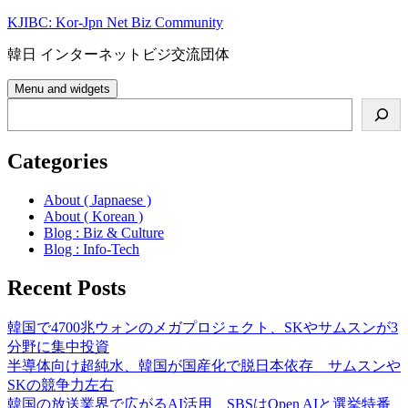
Skip
KJIBC: Kor-Jpn Net Biz Community
to
content
韓日 インターネットビジ交流団体
Menu and widgets
Search
Categories
About ( Japnaese )
About ( Korean )
Blog : Biz & Culture
Blog : Info-Tech
Recent Posts
韓国で4700兆ウォンのメガプロジェクト、SKやサムスンが3
分野に集中投資
半導体向け超純水、韓国が国産化で脱日本依存 サムスンや
SKの競争力左右
韓国の放送業界で広がるAI活用、SBSはOpen AIと選挙特番