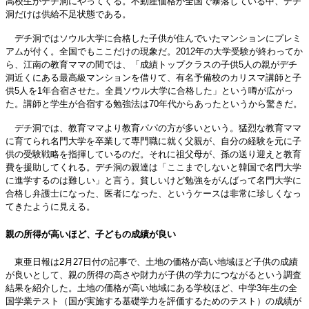
高校生がデチ洞にやってくる。不動産価格が全国で暴落している中、デチ
洞だけは供給不足状態である。
デチ洞ではソウル大学に合格した子供が住んでいたマンションにプレミ
アムが付く。全国でもここだけの現象だ。2012年の大学受験が終わってか
ら、江南の教育ママの間では、「成績トップクラスの子供5人の親がデチ
洞近くにある最高級マンションを借りて、有名予備校のカリスマ講師と子
供5人を1年合宿させた。全員ソウル大学に合格した」という噂が広がっ
た。講師と学生が合宿する勉強法は70年代からあったというから驚きだ。
デチ洞では、教育ママより教育パパの方が多いという。猛烈な教育ママ
に育てられ名門大学を卒業して専門職に就く父親が、自分の経験を元に子
供の受験戦略を指揮しているのだ。それに祖父母が、孫の送り迎えと教育
費を援助してくれる。デチ洞の親達は「ここまでしないと韓国で名門大学
に進学するのは難しい」と言う。貧しいけど勉強をがんばって名門大学に
合格し弁護士になった、医者になった、というケースは非常に珍しくなっ
てきたように見える。
親の所得が高いほど、子どもの成績が良い
東亜日報は2月27日付の記事で、土地の価格が高い地域ほど子供の成績
が良いとして、親の所得の高さや財力が子供の学力につながるという調査
結果を紹介した。土地の価格が高い地域にある学校ほど、中学3年生の全
国学業テスト（国が実施する基礎学力を評価するためのテスト）の成績が