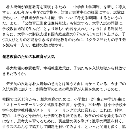
朴大統領が創意教育を実現するため、「中学自由学期制」を新しく導入
する。2015年から中学の1学期を、討論と実習中心の授業にする。試験は
行わない。子供達が自分の才能、夢について考える時間にするというの
だ。また、「公教育正常化促進特別法」も制定する。大学入試の問題に、
学校教育過程で学んだことより難しい内容を入れないようにする制度だ。
さらに、大学への財政支援も国内総生産の0.7％から1％に引き上げる。子
供1人ひとりの才能を引き出す創意教育のために、1クラス当たりの学生数
を減らす一方で、教師の数は増やす。
創意教育のための私教育が人気
朴大統領の創意教育、幸福教室政策は、子供たちを入試地獄から解放で
きるだろうか。
デチ洞の反応は朴大統領の意向とは違う方向に向かっている。今までの
入試教育に加えて、創意教育のための私教育が人気を集めているのだ。
韓国では2013年から、創意教育のために、小学校1・2年生と中学1年生は
「ストーリーテーリング方式数学教科書」を使う。2015年には小中学校全
学年の数学教科書がストーリーテーリング方式に変わる。これは、科学、
芸術、工学などを融合した学際的教育法である。数学の公式を覚えるので
はなく、思考力を育てるために、実生活の例を挙げて数学の問題を解く。
クラスのみんなで協力して問題を解いてみよう、といった問題も多く、協