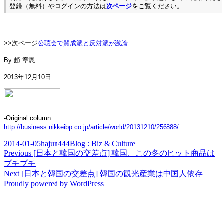
登録（無料）やログインの方法は
次ページ
をご覧ください。
>>次ページ
公聴会で賛成派と反対派が激論
By
趙 章恩
2013年12月10日
-Original column
http://business.nikkeibp.co.jp/article/world/20131210/256888/
Posted
Author
Categories
2014-01-05
hajun444
Blog : Biz & Culture
on
Post
Previous
Previous
[日本と韓国の交差点] 韓国、この冬のヒット商品は
post:
プチプチ
navigation
Next
Next
[日本と韓国の交差点] 韓国の観光産業は中国人依存
post:
Proudly powered by WordPress