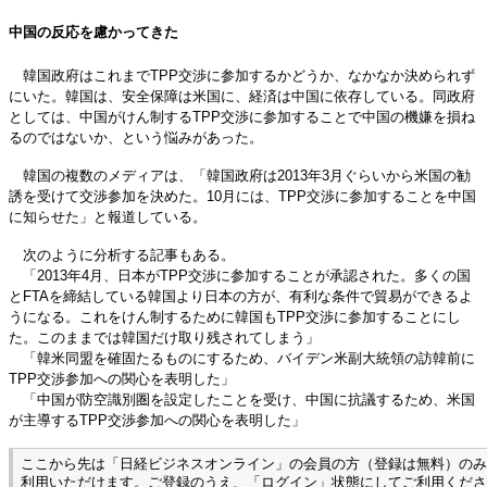
中国の反応を慮かってきた
韓国政府はこれまでTPP交渉に参加するかどうか、なかなか決められず
にいた。韓国は、安全保障は米国に、経済は中国に依存している。同政府
としては、中国がけん制するTPP交渉に参加することで中国の機嫌を損ね
るのではないか、という悩みがあった。
韓国の複数のメディアは、「韓国政府は2013年3月ぐらいから米国の勧
誘を受けて交渉参加を決めた。10月には、TPP交渉に参加することを中国
に知らせた」と報道している。
次のように分析する記事もある。
「2013年4月、日本がTPP交渉に参加することが承認された。多くの国
とFTAを締結している韓国より日本の方が、有利な条件で貿易ができるよ
うになる。これをけん制するために韓国もTPP交渉に参加することにし
た。このままでは韓国だけ取り残されてしまう」
「韓米同盟を確固たるものにするため、バイデン米副大統領の訪韓前に
TPP交渉参加への関心を表明した」
「中国が防空識別圏を設定したことを受け、中国に抗議するため、米国
が主導するTPP交渉参加への関心を表明した」
ここから先は「日経ビジネスオンライン」の会員の方（登録は無料）のみ
利用いただけます。ご登録のうえ、「ログイン」状態にしてご利用くださ