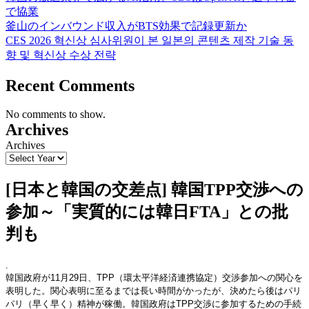
で協業
釜山のインバウンド収入がBTS効果で記録更新か
CES 2026 혁신상 심사위원이 본 일본의 콘텐츠 제작 기술 동
향 및 혁신상 수상 전략
Recent Comments
No comments to show.
Archives
Archives
[日本と韓国の交差点] 韓国TPP交渉への
参加～「実質的には韓日FTA」との批
判も
.
韓国政府が11月29日、TPP（環太平洋経済連携協定）交渉参加への関心を
表明した。関心表明に至るまでは長い時間がかったが、決めたら後はパリ
パリ（早く早く）精神が稼働。韓国政府はTPP交渉に参加するための手続