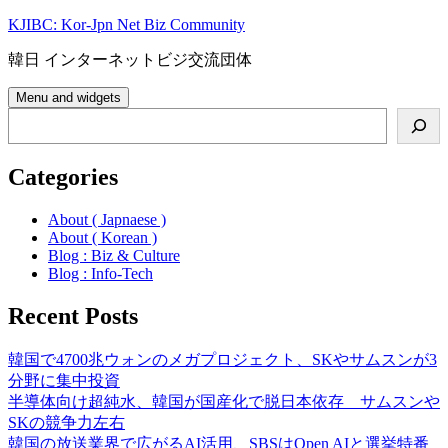
Skip
KJIBC: Kor-Jpn Net Biz Community
to
content
韓日 インターネットビジ交流団体
Menu and widgets
Search
Categories
About ( Japnaese )
About ( Korean )
Blog : Biz & Culture
Blog : Info-Tech
Recent Posts
韓国で4700兆ウォンのメガプロジェクト、SKやサムスンが3
分野に集中投資
半導体向け超純水、韓国が国産化で脱日本依存 サムスンや
SKの競争力左右
韓国の放送業界で広がるAI活用、SBSはOpen AIと選挙特番