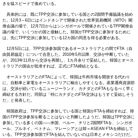
きを猛スピードで進めている。
具体的には、既にTPP交渉に参加している国との2国間予備協議を始め
た。12月3～6日にはインドネシアで開催された世界貿易機関（WTO）閣
僚会議の場で、12月7日からはシンガポールで開催されているTPP閣僚会
議の場で、いくつかの国と接触した。韓国がTPP交渉に参加するために
は、先にTPP交渉に参加している12カ国の同意を得る必要がある。
12月5日には、TPP交渉参加国であるオーストラリアとの間でFTA（自
由貿易協定）について合意した。2010年5月以降、交渉が中断していた
が、2013年11月から交渉を再開し、1カ月余りで妥結した。韓国とオース
トラリアの国会が批准すれば、正式にFTA締結となる。
オーストラリアとのFTAによって、韓国は牛肉市場を開放する代わり
に、自動車と家電をオーストラリアに輸出しやすくなる。産業通商資源部
は、交渉が続いているニュージーランド、カナダとのFTAもなるべく早く
締結する方針だ。同部は「特にカナダとのFTA交渉はもうすぐ妥結しそう
だ」と発表した。
韓国政府は、TPP交渉に参加している国と韓国がFTAを締結すれば、韓
国のTPP交渉参加を断ることはないと判断したようだ。韓国はTPP交渉に
参加している多くの国――米国、ペルー、チリと2国間FTAを、シンガポ
ール、ブルネイ、ベトナム、マレーシアとは韓＝ASEAN FTAを締結して
いる。TPP交渉参加国でFTAを結んでいないのは日本とメキシコだけだ。