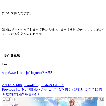
について悩んでます。
韓国は早々とやってしまって後から修正、日本は検討ばかり。。。このパ
ターンにも変化がみられます。
– BY 趙章恩
Link
http://www.kddi-ri.jp/blog/cho/?p=255
Posted
Author
Categories
2011-03-14
hajun444
Blog : Biz & Culture
on
Post
Previous
Previous
[日本と韓国の交差点] これを機会に韓国は本当に優
post:
秀な教育国家を目指せ
navigation
Next
Next
韓国オンラインゲーム大手NCSOFTがプロ野球チーム
post:
創設へ