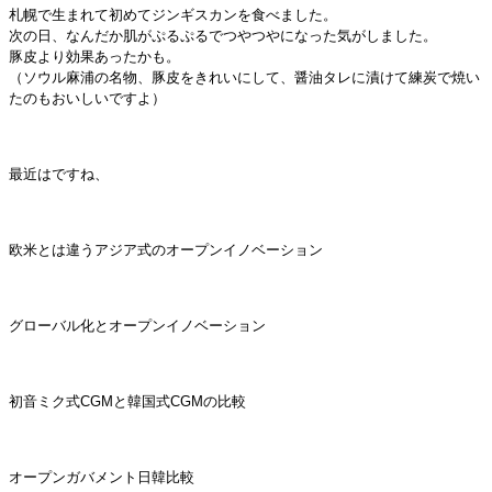
札幌で生まれて初めてジンギスカンを食べました。
次の日、なんだか肌がぷるぷるでつやつやになった気がしました。
豚皮より効果あったかも。
（ソウル麻浦の名物、豚皮をきれいにして、醤油タレに漬けて練炭で焼い
たのもおいしいですよ）
最近はですね、
欧米とは違うアジア式のオープンイノベーション
グローバル化とオープンイノベーション
初音ミク式CGMと韓国式CGMの比較
オープンガバメント日韓比較