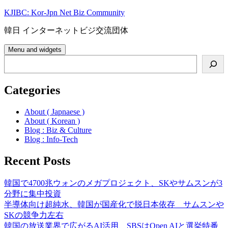
Skip
KJIBC: Kor-Jpn Net Biz Community
to
content
韓日 インターネットビジ交流団体
Menu and widgets
Search
Categories
About ( Japnaese )
About ( Korean )
Blog : Biz & Culture
Blog : Info-Tech
Recent Posts
韓国で4700兆ウォンのメガプロジェクト、SKやサムスンが3
分野に集中投資
半導体向け超純水、韓国が国産化で脱日本依存 サムスンや
SKの競争力左右
韓国の放送業界で広がるAI活用、SBSはOpen AIと選挙特番