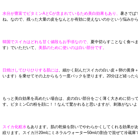
水分が豊富でビタミン
AとCが含まれているため美白効果もあり、
暑さでば
ね。なので、残った大量の皮をなんとか有効に使えないのかという悩みか
韓国でスイカはどれも甘く値段もお手頃なので、
夏中切らすことなく食べ
す）でいただいて、
美肌のために使いのは白い部分です。
日焼けしてひりひりする肌には
、細かく刻んだスイカの白い皮＋卵の黄身
います）を乗せてその上からもう一度パックを塗ります。
20分ほど経った
もっと美白効果を高めたい場合は、皮の白い部分をごく薄く大きめに切っ
す。ビタミンCの粉を顔に！！なんて驚かれると思いますが、刺激がないよ
スイカ化粧水
もあります。肌の乾燥を防いでやわらかくしてくれる効果が
絞ります。スイカ汁
20mlにミネラルウォーター50mlの割合で混ぜて