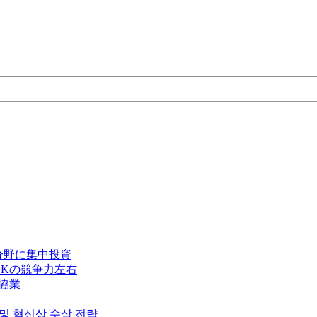
分野に集中投資
Kの競争力左右
で協業
 및 혁신상 수상 전략