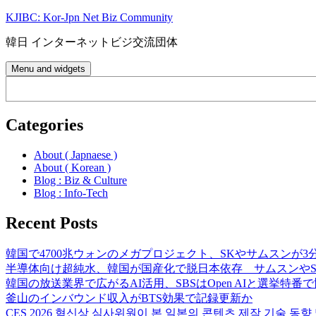
Skip
KJIBC: Kor-Jpn Net Biz Community
to
content
韓日 インターネットビジ交流団体
Menu and widgets
Search
Categories
About ( Japnaese )
About ( Korean )
Blog : Biz & Culture
Blog : Info-Tech
Recent Posts
韓国で4700兆ウォンのメガプロジェクト、SKやサムスンが3
半導体向け超純水、韓国が国産化で脱日本依存 サムスンやS
韓国の放送業界で広がるAI活用、SBSはOpen AIと選挙特番
釜山のインバウンド収入がBTS効果で記録更新か
CES 2026 혁신상 심사위원이 본 일본의 콘텐츠 제작 기술 동향