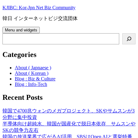
Skip
KJIBC: Kor-Jpn Net Biz Community
to
content
韓日 インターネットビジ交流団体
Menu and widgets
Search
Categories
About ( Japnaese )
About ( Korean )
Blog : Biz & Culture
Blog : Info-Tech
Recent Posts
韓国で4700兆ウォンのメガプロジェクト、SKやサムスンが3
分野に集中投資
半導体向け超純水、韓国が国産化で脱日本依存 サムスンや
SKの競争力左右
韓国の放送業界で広がるAI活用、SBSはOpen AIと選挙特番