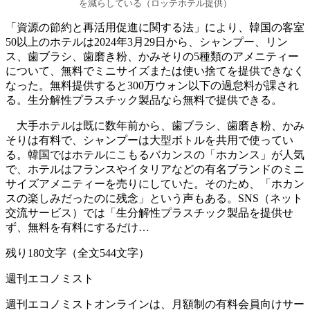
を減らしている（ロッテホテル提供）
「資源の節約と再活用促進に関する法」により、韓国の客室
50以上のホテルは2024年3月29日から、シャンプー、リン
ス、歯ブラシ、歯磨き粉、かみそりの5種類のアメニティー
について、無料でミニサイズまたは使い捨てを提供できなく
なった。無料提供すると300万ウォン以下の過怠料が課され
る。生分解性プラスチック製品なら無料で提供できる。
大手ホテルは既に数年前から、歯ブラシ、歯磨き粉、かみ
そりは有料で、シャンプーは大型ボトルを共用で使ってい
る。韓国ではホテルにこもるバカンスの「ホカンス」が人気
で、ホテルはフランスやイタリアなどの有名ブランドのミニ
サイズアメニティーを売りにしていた。そのため、「ホカン
スの楽しみだったのに残念」という声もある。SNS（ネット
交流サービス）では「生分解性プラスチック製品を提供せ
ず、無料を有料にするだけ…
残り180文字（全文544文字）
週刊エコノミスト
週刊エコノミストオンラインは、月額制の有料会員向けサー