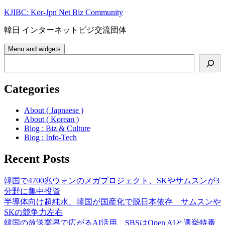
Skip
KJIBC: Kor-Jpn Net Biz Community
to
content
韓日 インターネットビジ交流団体
Menu and widgets
Search
Categories
About ( Japnaese )
About ( Korean )
Blog : Biz & Culture
Blog : Info-Tech
Recent Posts
韓国で4700兆ウォンのメガプロジェクト、SKやサムスンが3
分野に集中投資
半導体向け超純水、韓国が国産化で脱日本依存 サムスンや
SKの競争力左右
韓国の放送業界で広がるAI活用、SBSはOpen AIと選挙特番