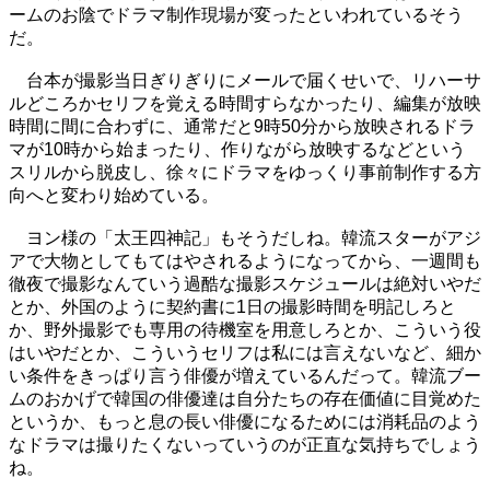
ームのお陰でドラマ制作現場が変ったといわれているそう
だ。
台本が撮影当日ぎりぎりにメールで届くせいで、リハーサ
ルどころかセリフを覚える時間すらなかったり、編集が放映
時間に間に合わずに、通常だと9時50分から放映されるドラ
マが10時から始まったり、作りながら放映するなどという
スリルから脱皮し、徐々にドラマをゆっくり事前制作する方
向へと変わり始めている。
ヨン様の「太王四神記」もそうだしね。韓流スターがアジ
アで大物としてもてはやされるようになってから、一週間も
徹夜で撮影なんていう過酷な撮影スケジュールは絶対いやだ
とか、外国のように契約書に1日の撮影時間を明記しろと
か、野外撮影でも専用の待機室を用意しろとか、こういう役
はいやだとか、こういうセリフは私には言えないなど、細か
い条件をきっぱり言う俳優が増えているんだって。韓流ブー
ムのおかげで韓国の俳優達は自分たちの存在価値に目覚めた
というか、もっと息の長い俳優になるためには消耗品のよう
なドラマは撮りたくないっていうのが正直な気持ちでしょう
ね。