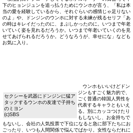
下のヒョンジュンを追っ払うためにウンホが言う、「私は本
当の愛を経験しているから、それぐらいの感情じゃ足りない
のよ」や、ドンジンのウンホに対する未練が残るセリフ「あ
の時はキレイだったのに、まぶしかったのに。いつまで年老
いていく姿を見れるだろうか。いつまで年老いていくのを見
せてあげられるだろうか。どうなろうが、幸せにな」なども
お気に入り。
ウンホもいいけどドン
ジンもすごく魅力的で、
セクシーを武器にドンジンに猛ア
ごく普通の韓国人男性を
タックするウンホの友達で子持ち
代表するキャラともいえ
のミヨン
る。別にカッコつけたり
(c)SBS
もしないし、お金持ちで
もないし、会社の人気投票で下位になると急に部下たちにお
ごったり、いつも人間関係で悩んでばかり。女性ならだれに