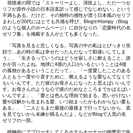
視聴者の間では「ストーリーよし、演技よし、ただ一つセ
リフが原作小説の日本語直訳って感じでなじめない」という
不満もある。だけど、その独特の感性が漂う日本風のセリフ
まわしが20代にはとても共感を呼び、BlogやHompy（Blog
のような個人のホームページ）に自分なりの「恋愛時代の名
ゼリフ集」を掲載する人がとても多くなった。
「写真を見ると悲しくなる。写真の中の私はとびっきり笑
顔で…あの時の私は幸せだったんだなって勘違いしてしま
う」、「生きるっていうのはどうせ寂しさに耐えること。誰
かが言ったよね。地球に4億の人口がいるということは4億
の孤独があるということだって」、「一度愛したことのある
人ともう一度やり直すために、燃えるような愛なんてなくて
もいいんです。ただ彼のお母さんになったと思えばいいんで
す。お母さんのような心で彼のだめなところまでかばえばい
いんですよ」、「愛とは色んな理由で始まる。思いがけない
愛や誤解から生まれる愛、いつ始まったかもわからない愛も
ある」、「二人ともまだ最後の最後まで行ってないから、底
を見てないから未練が残るんだよ」などがBlogで人気の名
ゼリフの一部。
積極的にアプローチしてくるホテルオーナーの御曹司で年