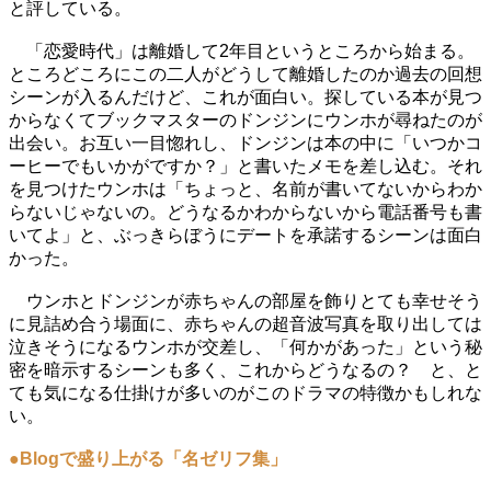
と評している。
「恋愛時代」は離婚して2年目というところから始まる。
ところどころにこの二人がどうして離婚したのか過去の回想
シーンが入るんだけど、これが面白い。探している本が見つ
からなくてブックマスターのドンジンにウンホが尋ねたのが
出会い。お互い一目惚れし、ドンジンは本の中に「いつかコ
ーヒーでもいかがですか？」と書いたメモを差し込む。それ
を見つけたウンホは「ちょっと、名前が書いてないからわか
らないじゃないの。どうなるかわからないから電話番号も書
いてよ」と、ぶっきらぼうにデートを承諾するシーンは面白
かった。
ウンホとドンジンが赤ちゃんの部屋を飾りとても幸せそう
に見詰め合う場面に、赤ちゃんの超音波写真を取り出しては
泣きそうになるウンホが交差し、「何かがあった」という秘
密を暗示するシーンも多く、これからどうなるの？ と、と
ても気になる仕掛けが多いのがこのドラマの特徴かもしれな
い。
●Blogで盛り上がる「名ゼリフ集」