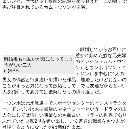
ェジンと、歴代ヒット映画の記録を塗り替えた「王の男」で
再び注目されているカム・ウソンが主演。
離婚してからお互いに
惹かれ始めた妙な元夫婦
離婚後もお互いが気になってしょ
のドンジン（カム・ウソ
うがない二人
ン）とウンホ（ソン・イ
(c)SBS
ェジン）を中心に4人の
男女の偶然と行き違いを描いた作品。離婚したけどお互いの
ことがずっと気になって嫉妬もして、でも友達だからといい
人を紹介してあげては後悔したりの繰り返しだ。
ウンホは元水泳選手でスポーツセンターのインストラクタ
ー、ドンジンは大型書店のマネージャーという、ドラマの主
人公にしては珍しい職業なのも面白い。ドラマの世界であり
ふれていた財閥2世を追い出し、ごく普通の職業をもつ人が
登場するようになったのは新鮮だよね。