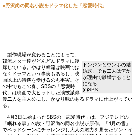
●野沢尚の同名小説をドラマ化した「恋愛時代」
製作現場が変わることによって、
韓流スター達がどんどんドラマに復
ドンジンとウンホの結
帰している。やはり韓流は映画では
婚式、でも二人は何か
なくドラマという事実もあるし、映
が理由で離婚すること
画以上の待遇を受けるのも事実。そ
になる
の中でもこの春、SBSの「恋愛時
(c)SBS
代」は映画で大ヒットした演技派俳
優二人を主人公にし、かなり味のあるドラマに仕上がってい
る。
4月3日に始まったSBSの「恋愛時代」は、フジテレビの
「眠れる森」の故・野沢尚の同名小説が原作。「4月の雪」
でベッドシーンにチャレンジし大人の魅力を見せたソン・イ