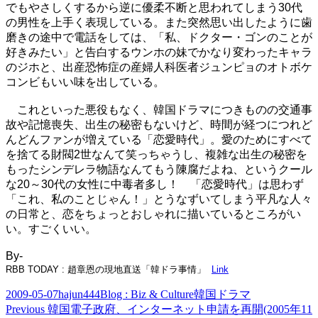
でもやさしくするから逆に優柔不断と思われてしまう30代
の男性を上手く表現している。また突然思い出したように歯
磨きの途中で電話をしては、「私、ドクター・ゴンのことが
好きみたい」と告白するウンホの妹でかなり変わったキャラ
のジホと、出産恐怖症の産婦人科医者ジュンピョのオトボケ
コンビもいい味を出している。
これといった悪役もなく、韓国ドラマにつきものの交通事
故や記憶喪失、出生の秘密もないけど、時間が経つにつれど
んどんファンが増えている「恋愛時代」。愛のためにすべて
を捨てる財閥2世なんて笑っちゃうし、複雑な出生の秘密を
もったシンデレラ物語なんてもう陳腐だよね、というクール
な20～30代の女性に中毒者多し！ 「恋愛時代」は思わず
「これ、私のことじゃん！」とうなずいてしまう平凡な人々
の日常と、恋をちょっとおしゃれに描いているところがい
い。すごくいい。
By-
RBB TODAY : 趙章恩の現地直送「韓ドラ事情」
Link
Posted
Author
Categories
Tags
2009-05-07
hajun444
Blog : Biz & Culture
韓国ドラマ
on
Post
Previous
Previous
韓国電子政府、インターネット申請を再開(2005年11