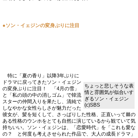
●ソン・イェジンの変身ぶりに注目
特に「夏の香り」以降3年ぶりに
ドラマに戻ってきたソン・イェジン
ちょっと悲しそうな表
の変身ぶりに注目！ 「4月の雪」
情と雰囲気が似合いす
と「私の頭の中の消しゴム」で韓流
ぎるソン・イェジン
スターの仲間入りを果たし、清純で
(c)SBS
しなやかな女性らしさが魅力だった
彼女が、髪を短くして、さっぱりした性格、正直いって棘の
ある性格のウンホをとても自然に演じているから観ていて気
持ちいい。ソン・イェジンは、「恋愛時代」を「これも愛な
の？ と何度も考えさせられた作品で、大人の成長ドラマ」