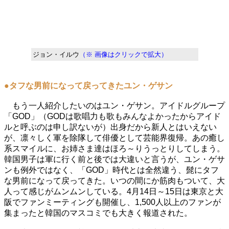
ジョン・イルウ
（※ 画像はクリックで拡大）
●タフな男前になって戻ってきたユン・ゲサン
もう一人紹介したいのはユン・ゲサン。アイドルグループ
「GOD」（GODは歌唱力も歌もみんなよかったからアイド
ルと呼ぶのは申し訳ないが）出身だから新人とはいえない
が、凛々しく軍を除隊して俳優として芸能界復帰。あの癒し
系スマイルに、お姉さま達はほろ～りうっとりしてしまう。
韓国男子は軍に行く前と後では大違いと言うが、ユン・ゲサ
ンも例外ではなく、「GOD」時代とは全然違う、髭にタフ
な男前になって戻ってきた。いつの間にか筋肉もついて、大
人って感じがムンムンしている。4月14日～15日は東京と大
阪でファンミーティングも開催し、1,500人以上のファンが
集まったと韓国のマスコミでも大きく報道された。