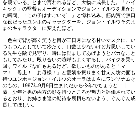
を観ている」とまで言われるほど、大物に成長した。「ハイ
キック」の監督もオーディションでジョン・イルウを見かけ
た瞬間、「この子はすごいぞ！」と惚れ込み、筋肉質で無口
な役だったユンホのキャラクターを、ジョン・イルウそのま
まのキャラクターに変えたほど。
色白で背が高く笑うと目が三日月になる甘いマスクに、い
つもつんとしていて冷たく、口数は少ないけど片思いしてい
る先生を陰で見守り、時には励ましてあげようとバカなこと
もしてみたり。殴り合いの喧嘩もよくするし、バイクを乗り
回すワイルドな面もあるけど、欲しいものがあると「マ
マ！ 母上！ お母様！」と愛嬌を振りまく甘えん坊の面も
持つユンホ＝ジョン・イルウのオーラはまさにワンソナムそ
のもの。1987年9月9日生まれだから今年でちょうど二十
歳。少年と男の両方の顔を持つところが魅力と評価されてい
るとおり、お姉さま達の期待を裏切らないよう、ぐんぐん成
長してほしい。