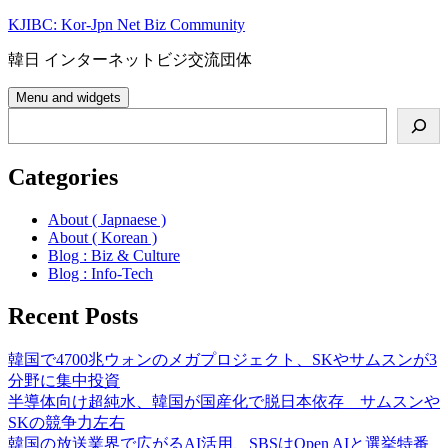
Skip
KJIBC: Kor-Jpn Net Biz Community
to
content
韓日 インターネットビジ交流団体
Menu and widgets
Search
Categories
About ( Japnaese )
About ( Korean )
Blog : Biz & Culture
Blog : Info-Tech
Recent Posts
韓国で4700兆ウォンのメガプロジェクト、SKやサムスンが3
分野に集中投資
半導体向け超純水、韓国が国産化で脱日本依存 サムスンや
SKの競争力左右
韓国の放送業界で広がるAI活用、SBSはOpen AIと選挙特番