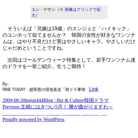
ユン・ゲサン
（※ 画像はクリックで拡
大）
そういえば「兄嫁は19歳」のスンジェと「ハイキック」
のユンホって似てませんか？ 韓国の女性が好きなワンソナ
ムは、はやり不良だけど実はやさしいキャラ。やさしいだけ
じゃだめということですね。
次回はゴールデンウィーク特集として、若手ワンソナム達
のドラマを一挙ご紹介。乞うご期待！
By-
Link
RBB TODAY : 趙章恩の現地直送「韓ドラ事情
Posted
Author
Categories
Tags
2009-08-20
hajun444
Blog : Biz & Culture
韓国ドラマ
on
Post
Previous
Previous
主婦にはきつい5月！ 腰が曲がりますわ～
post:
Next
Next
IT韓国の基礎を作った金大中元大統領逝去
navigation
post:
Proudly powered by WordPress