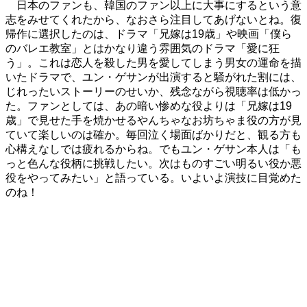
日本のファンも、韓国のファン以上に大事にするという意
志をみせてくれたから、なおさら注目してあげないとね。復
帰作に選択したのは、ドラマ「兄嫁は19歳」や映画「僕ら
のバレエ教室」とはかなり違う雰囲気のドラマ「愛に狂
う」。これは恋人を殺した男を愛してしまう男女の運命を描
いたドラマで、ユン・ゲサンが出演すると騒がれた割には、
じれったいストーリーのせいか、残念ながら視聴率は低かっ
た。ファンとしては、あの暗い惨めな役よりは「兄嫁は19
歳」で見せた手を焼かせるやんちゃなお坊ちゃま役の方が見
ていて楽しいのは確か。毎回泣く場面ばかりだと、観る方も
心構えなしでは疲れるからね。でもユン・ゲサン本人は「も
っと色んな役柄に挑戦したい。次はものすごい明るい役か悪
役をやってみたい」と語っている。いよいよ演技に目覚めた
のね！