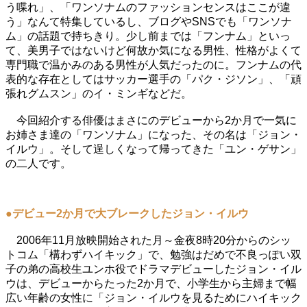
う喋れ」、「ワンソナムのファッションセンスはここが違
う」なんて特集しているし、ブログやSNSでも「ワンソナ
ム」の話題で持ちきり。少し前までは「フンナム」といっ
て、美男子ではないけど何故か気になる男性、性格がよくて
専門職で温かみのある男性が人気だったのに。フンナムの代
表的な存在としてはサッカー選手の「パク・ジソン」、「頑
張れグムスン」のイ・ミンギなどだ。
今回紹介する俳優はまさにのデビューから2か月で一気に
お姉さま達の「ワンソナム」になった、その名は「ジョン・
イルウ」。そして逞しくなって帰ってきた「ユン・ゲサン」
の二人です。
●デビュー2か月で大ブレークしたジョン・イルウ
2006年11月放映開始された月～金夜8時20分からのシッ
トコム「構わずハイキック」で、勉強はだめで不良っぽい双
子の弟の高校生ユンホ役でドラマデビューしたジョン・イル
ウは、デビューからたった2か月で、小学生から主婦まで幅
広い年齢の女性に「ジョン・イルウを見るためにハイキック