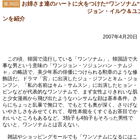
お姉さま達のハートに火をつけた“ワンソナム
第36回
ジョン・イルウ＆ユン・
ンを紹介
2007年4月20日
この頃、韓国で流行している「ワンソナム」。韓国語で大
事な男という意味の「ワンジョン・ソジュンハン・ナムジ
ャ」の略語で、美少年系の俳優につけられる勲章のような修
飾語だ。ドラマ「宮」に出演したジュ・ジフンとキム・ジョ
ンフン、「私の名前はキム・サムスン」に出演したヒョン・
ビンなどが代表的なワンソナムで、まず女性よりきれいな肌
と少女漫画から飛び出たようなハンサムな顔は基本条件。さ
らにちょっと乱暴で無口で、でもとても奥が深く、さりげな
いやさしさをみせてくれて、母性本能をくすぐるお茶目でか
わいいところもあるなど、3拍子も4拍子もそろった男性で
ないと、ワンソナムとは言えない。
雑誌やショッピングモールでも「ワンソナムになるにはこ