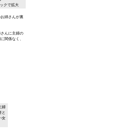
リックで拡大
お姉さんが裏
姉さんに主婦の
開に関係なく、
主婦
妻と
い女