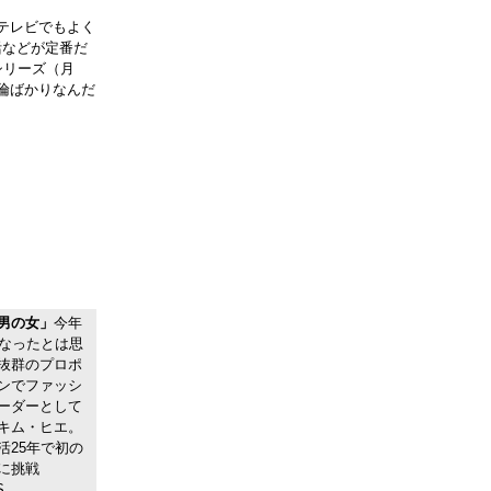
テレビでもよく
活などが定番だ
シリーズ（月
倫ばかりなんだ
男の女」
今年
になったとは思
抜群のプロポ
ンでファッシ
ーダーとして
キム・ヒエ。
活25年で初の
に挑戦
S