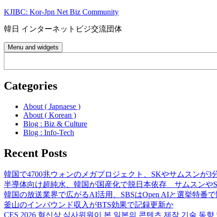
Skip
KJIBC: Kor-Jpn Net Biz Community
to
content
韓日 インターネットビジ交流団体
Menu and widgets
Search
Categories
About ( Japnaese )
About ( Korean )
Blog : Biz & Culture
Blog : Info-Tech
Recent Posts
韓国で4700兆ウォンのメガプロジェクト、SKやサムスンが3
半導体向け超純水、韓国が国産化で脱日本依存 サムスンやS
韓国の放送業界で広がるAI活用、SBSはOpen AIと選挙特番
釜山のインバウンド収入がBTS効果で記録更新か
CES 2026 혁신상 심사위원이 본 일본의 콘텐츠 제작 기술 동향