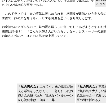
ジネスが上手くいかないせいではないかという憶測まで生んだ。そ
※ ク
れぐらい破格的な変身である。
このドラマでは、夫の浮気に苦しめられる、格闘技が趣味という主人公の
主役で、妹の夫を奪うキム・ヒエを何度も思いっきり殴りとばす。
お金持ちのマダムなので、妹の憂さ晴らしに何でもしてあげようとするお
視線は釘付け！ 「こんなお姉さんがいたらいいな～」とストーリーの展
お姉さん役のハ・ユミの人気は急上昇している。
「私の男の女」
これです。妹の親友が妹
「私の男の女」
専業
夫と浮気をしたなんて！ 怒り狂ったお
で無邪気で大人しい
姉さんの殴り込み、壮絶なバトルシーン
色気たっぷりで激し
から視聴率は一直線に上昇
医の間で揺れる夫