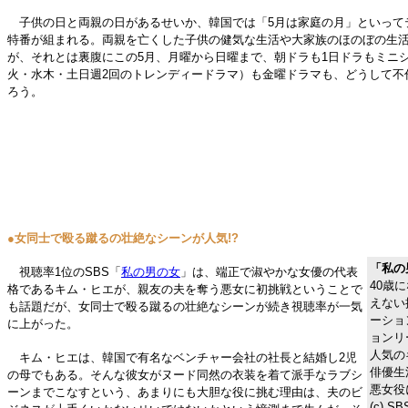
子供の日と両親の日があるせいか、韓国では「5月は家庭の月」といって
特番が組まれる。両親を亡くした子供の健気な生活や大家族のほのぼの生
が、それとは裏腹にこの5月、月曜から日曜まで、朝ドラも1日ドラもミニ
火・水木・土日週2回のトレンディードラマ）も金曜ドラマも、どうして不
ろう。
●女同士で殴る蹴るの壮絶なシーンが人気!?
「私の
視聴率1位のSBS「
私の男の女
」は、端正で淑やかな女優の代表
40歳
格であるキム・ヒエが、親友の夫を奪う悪女に初挑戦ということで
えない
も話題だが、女同士で殴る蹴るの壮絶なシーンが続き視聴率が一気
ーショ
に上がった。
ョンリ
人気の
キム・ヒエは、韓国で有名なベンチャー会社の社長と結婚し2児
俳優生
の母でもある。そんな彼女がヌード同然の衣装を着て派手なラブシ
悪女役
ーンまでこなすという、あまりにも大胆な役に挑む理由は、夫のビ
(c) SB