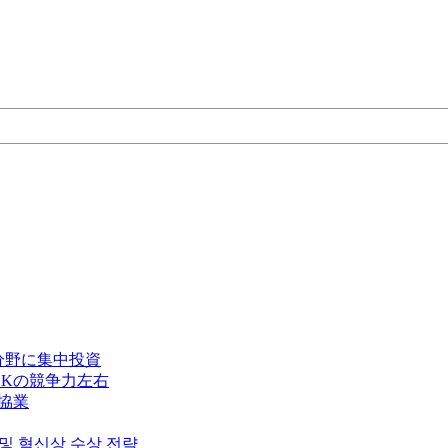
分野に集中投資
Kの競争力左右
で協業
 및 혁신상 수상 전략