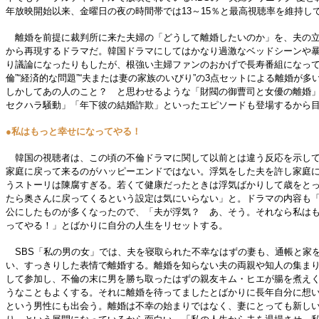
年放映開始以来、金曜日の夜の時間帯では13～15％と最高視聴率を維持し
離婚を前提に裁判所に来た夫婦の「どうして離婚したいのか」を、夫の立
から再現するドラマだ。韓国ドラマにしてはかなり過激なベッドシーンや
り議論になったりもしたが、根強い主婦ファンのおかげで長寿番組になって
倫”“経済的な問題”“夫または妻の家族のいびり”の3点セットによる離婚が多
しかしてあの人のこと？ と思わせるような「財閥の御曹司と女優の離婚
セクハラ騒動」「年下彼の結婚詐欺」といったエピソードも登場するから
●私はもっと幸せになってやる！
韓国の視聴者は、この頃の不倫ドラマに関して以前とは違う反応を示して
家庭に戻って来るのがハッピーエンドではない。浮気をした夫を許し家庭
うストーリは陳腐すぎる。若くて健康だったときは浮気ばかりして歳をと
たら奥さんに戻ってくるという設定は気にいらない」と。ドラマの内容も
公にしたものが多くなったので、「夫が浮気？ あ、そう。それなら私は
ってやる！」とばかりに自分の人生をリセットする。
SBS「私の男の女」では、夫を寝取られた不幸なはずの妻も、通帳と家
い、すっきりした表情で離婚する。離婚を知らない夫の両親や知人の集ま
して参加し、不倫の末に男を勝ち取ったはずの親友キム・ヒエが腸を煮え
うなこともよくする。それに離婚を待ってましたとばかりに長年自分に想
という男性にも出会う。離婚は不幸の始まりではなく、妻にとっても新し