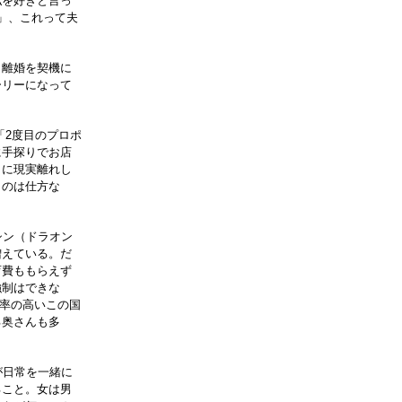
私を好きと言っ
」、これって夫
離婚を契機に
ーリーになって
「2度目のプロポ
に手探りでお店
さに現実離れし
うのは仕方な
シン（ドラオン
増えている。だ
育費ももらえず
強制はできな
業率の高いこの国
る奥さんも多
が日常を一緒に
ること。女は男