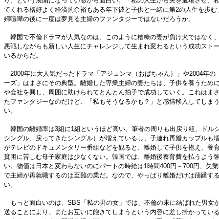
り、という展開になっているから面白い。「私の人生から夫を退場させ、
てくれる格好よく経済的余裕もある年下彼と子供と一緒に第2の人生を歩む
婦喧嘩の後に一度は夢見る主婦のファンタジーではないだろうか。
韓国で不倫ドラマが人気なのは、このように糟糠の妻が負け犬ではなく、
悪戦しながらも新しい人生にチャレンジして生まれ変わるという成功スト
いるからだ。
2000年に大人気だったドラマ「アジュンマ（おばちゃん）」や2004年の
ーズ」はまさにその典型。離婚した専業主婦の妻たちは、子供を養うため
や会社を興し、周囲に助けられてとんとん拍子で成功していく。これはま
たファンタジーなのだけど、「私もそうなるかも？」と感情移入してしま
い。
韓国の離婚率は3組に1組というほど高い。筆者の周りも出戻り組、ドル
シングル、戻ってきたシングル）が増えているし、子連れ再婚カップルも
がテレビのドキュメンタリー番組などを観ると、離婚して子供を抱え、養
貧困に苦しむ母子家庭は少なくない。韓国では、離婚後養育費を払うよう
い。物価は日本と変わらないのにパートの時給は1時間400円～700円、失
で主婦が再就職するのは至難の業だ。なので、やっぱり離婚だけは躊躇す
い。
もっと面白いのは、SBS「私の男の女」では、不倫の末に結ばれた男女
送ることにより、またお互いに飽きてしまうという内容に差し掛かってい