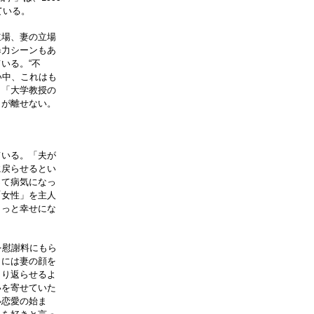
ている。
場、妻の立場
暴力シーンもあ
いる。“不
い中、これはも
」「大学教授の
目が離せない。
いる。「夫が
に戻らせるとい
って病気になっ
「女性」を主人
もっと幸せにな
を慰謝料にもら
りには妻の顔を
くり返らせるよ
いを寄せていた
い恋愛の始ま