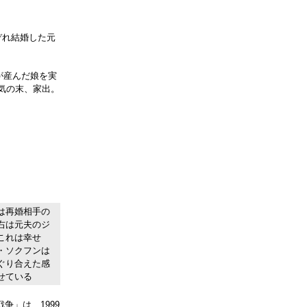
ぞれ結婚した元
が産んだ娘を実
気の末、家出。
は再婚相手の
右は元夫のジ
これは幸せ
・ソクフンは
ぐり合えた感
せている
争」は、1999