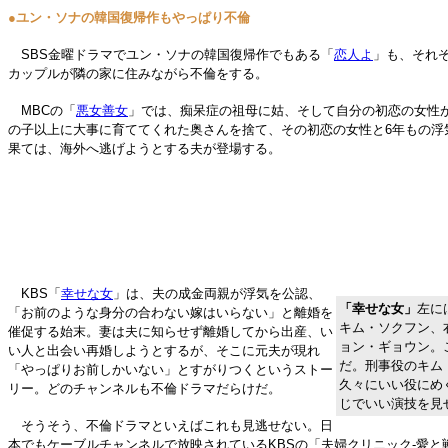
●ユン・ソナの韓国復帰作もやっぱり不倫
SBS金曜ドラマでユン・ソナの韓国復帰作でもある「
恋人よ
」も、それ
カップルが隣の家に住みながら不倫をする。
MBCの「
悪女善女
」では、痴呆症の祖母に姑、そして自分の初恋の女性
の子以上に大事に育ててくれた奥さんを捨て、その初恋の女性と6年もの浮
果ては、海外へ逃げようとする夫が登場する。
KBS「
幸せな女
」は、夫の成金両親が浮気を公認、
「幸せな女」
左に
「お前のような身分の合わない嫁はいらない」と離婚を
キム・ソクフン、
催促する始末。妻は夫に知らせず離婚してから出産、い
ョン・ギョウン。
い人と出会い再婚しようとするが、そこに元夫が現れ
だ。刑事役のキム
「やっぱりお前しかいない」とすがりつくというストー
久々にいい役にめ
リー。どのチャンネルも不倫ドラマだらけだ。
じでいい演技を見
そうそう、不倫ドラマといえばこれも見逃せない。日
本でもケーブルチャンネルで放映されているKBSの「夫婦クリニック-愛と戦