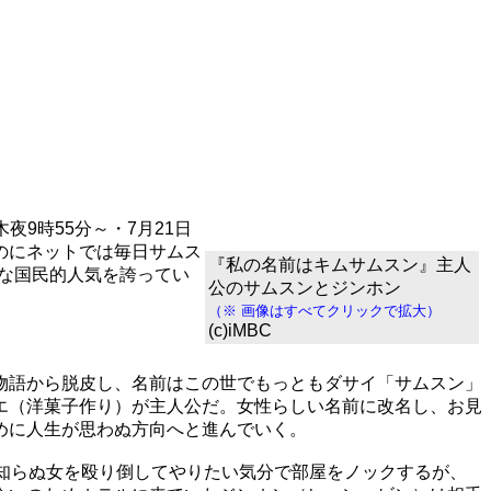
夜9時55分～・7月21日
のにネットでは毎日サムス
『私の名前はキムサムスン』主人
な国民的人気を誇ってい
公のサムスンとジンホン
（※ 画像はすべてクリックで拡大）
(c)iMBC
物語から脱皮し、名前はこの世でもっともダサイ「サムスン」
エ（洋菓子作り）が主人公だ。女性らしい名前に改名し、お見
めに人生が思わぬ方向へと進んでいく。
知らぬ女を殴り倒してやりたい気分で部屋をノックするが、