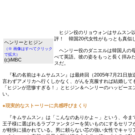
ヒジン役のリョウォンはサムスン以
評！ 韓国20代女性がもっとも真似
ヘンリーとヒジン
（※ 画像はすべてクリック
ヘンリー役のダニエルは韓国人の母
で拡大）
べて英語。彼の姿をもっと長く拝み
(c)iMBC
スだ。
『私の名前はキムサムスン』は最終回（2005年7月21日
言わずアメリカへ行くしかなく、がんを克服すれば結婚して
「ヒジンが悲惨すぎる！」とヒジン＆ヘンリーのハッピーエ
い。
●現実的なストーリーに共感呼びまくり
『キムサムスン』は「こんなのありかよ～」という、今まで
王子様に選ばれるラブファンタジーを笑いものにするセリフ
が軽快に描かれている。男に頼らない芯の強い女性でキャリ