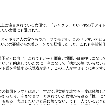
上に注目されている女優で、「シャクラ」という女の子アイド
したい女優にも選ばれた。
とイギリス人の父をもつハーフでモデル。このドラマがデビュ
たいとの要望から水着シーンまで登場したほど。これも事前制
放送予定）に向け、これでもか～と面白い場面が目白押しにな
もいいと約束していたのに、今になって「病気の嫁はいらない
ンド説を希望する視聴者が多く、この二人が幸せそうにキスする
の韓国ドラマとは違い、すごく現実的で誰でも一度は経験し
があったり、今までタブーとされていた女性から迫る「性」に
アもある、恋はしたいけど男に媚びない、でも一人でいるとき