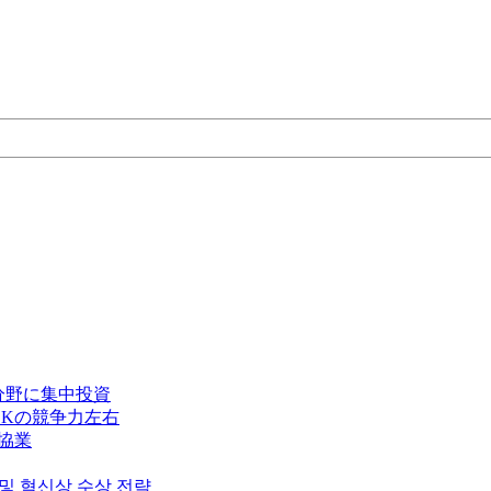
分野に集中投資
Kの競争力左右
で協業
 및 혁신상 수상 전략