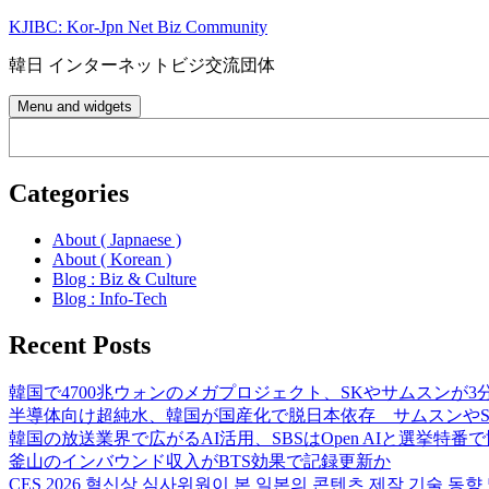
Skip
KJIBC: Kor-Jpn Net Biz Community
to
content
韓日 インターネットビジ交流団体
Menu and widgets
Search
Categories
About ( Japnaese )
About ( Korean )
Blog : Biz & Culture
Blog : Info-Tech
Recent Posts
韓国で4700兆ウォンのメガプロジェクト、SKやサムスンが3
半導体向け超純水、韓国が国産化で脱日本依存 サムスンやS
韓国の放送業界で広がるAI活用、SBSはOpen AIと選挙特番
釜山のインバウンド収入がBTS効果で記録更新か
CES 2026 혁신상 심사위원이 본 일본의 콘텐츠 제작 기술 동향