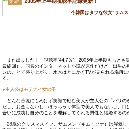
2005年上半期視聴率記録更新！
第6回
今韓国はタフな彼女“サムス
また出ました！ 視聴率“44.7％”、2005年上半期もっと
最終回）。同名のインターネット小説が原作だけど、出生の
ンのことで盛り上がり、水木はとにかくTVが見られる場所
る。
●主人公はモテナイ女の子
どんな苦境にもめげず笑顔で励む美人が主人公の「パリの恋
だし、お金もないし、ぽっちゃり体型で美人でもないし、口
合いに成功し自分のことを理解してくれる男性と結婚するの
28歳のクリスマスイブ、サムスン（キム・ソナ）は浮気し