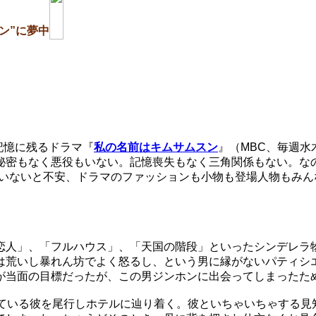
ン”に夢中
も記憶に残るドラマ『
私の名前はキムサムスン
』（MBC、毎週水木
秘密もなく悪役もいない。記憶喪失もなく三角関係もない。な
にいないと不安、ドラマのファッションも小物も登場人物もみん
人」、「フルハウス」、「天国の階段」といったシンデレラ
は荒いし暴れん坊でよく怒るし、という男に縁がないパティシ
が当面の目標だったが、この男ジンホンに出会ってしまったた
ている彼を尾行しホテルに辿り着く。彼といちゃいちゃする見