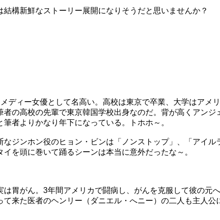
は結構新鮮なストーリー展開になりそうだと思いませんか？
メディー女優として名高い。高校は東京で卒業、大学はアメリ
筆者の高校の先輩で東京韓国学校出身なのだ。背が高くアンジ
と筆者よりかなり年下になっている。トホホ～。
なジンホン役のヒョン・ビンは「ノンストップ」、「アイル
タイを頭に巻いて踊るシーンは本当に意外だったな～。
は胃がん。3年間アメリカで闘病し、がんを克服して彼の元へ
って来た医者のヘンリー（ダニエル・へニー）の二人も主人公