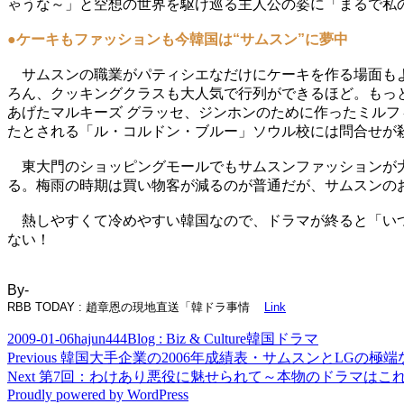
ゃうな～」と空想の世界を駆け巡る主人公の姿に「まるで私
●ケーキもファッションも今韓国は“サムスン”に夢中
サムスンの職業がパティシエなだけにケーキを作る場面もよ
ろん、クッキングクラスも大人気で行列ができるほど。もっ
あげたマルキーズ グラッセ、ジンホンのために作ったミルフ
たとされる「ル・コルドン・ブルー」ソウル校には問合せが
東大門のショッピングモールでもサムスンファッションが大
る。梅雨の時期は買い物客が減るのが普通だが、サムスンの
熱しやすくて冷めやすい韓国なので、ドラマが終ると「いつ
ない！
By-
RBB TODAY : 趙章恩の現地直送「韓ドラ事情
Link
Posted
Author
Categories
Tags
2009-01-06
hajun444
Blog : Biz & Culture
韓国ドラマ
on
Post
Previous
Previous
韓国大手企業の2006年成績表・サムスンとLGの極端な差は
post:
Next
Next
第7回：わけあり悪役に魅せられて～本物のドラマはこれ
navigation
post:
Proudly powered by WordPress