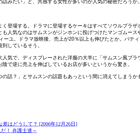
の話みたい」と、共感する女性が多いのが人気の秘密だろうか
く登場する。ドラマに登場するケーキはすべてソウルプラザ
とも人気なのはサムスンがジンホンに投げつけたマンゴムース
ィーユ。ドラマ放映後、売上が20％以上も伸びたとか。パテ
殺到しているそう。
人気で、ディスプレーされた洋服の大半に「サムスン風ブラ
お陰で逆に売上を伸ばしているお店が多いというから驚き。
の話？」とサムスンの話題もあっという間に消えてしまうか
どうして？ [2006年12月26日]
だ！ 弁護士達～