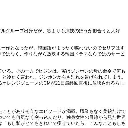
ルグループ出身だが、歌よりも演技のほうが似合うと大好
ー作となったが、韓国語がまったく喋れないのでセリフはす
作ではなく、作りながら放映する韓国ドラマならではのサービ
っている。その一方でヒジンは、実はジンホンの母の命令で何も
」と冷たく言われ、ジンホンからも別れを告げられてしまう。
オレンジジュースのCMが21日最終回直後に放映されるらし
たことがありそうなエピソードが満載。職業もなく美貌だけで
ついても何気なく突っ込んだり、独身女性の目線から見た世界
は「もし私がとてもきれいで痩せていたら、こんなこともしち