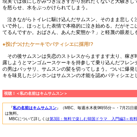
現実では彼にしがみつき泣きすがり別れたくないと大騒ぎし
を怒らせ、水をぶっかけられてしまう。
泣きながらトイレに駆け込んだサムスン、そのまま悲しく泣
いで外し、ほっとした表情で本格的に泣き始める。だがそこ
てるんですか。おばさん、あんた変態か？」と軽蔑の眼差し
●投げつけたケーキでパティシエに採用!?
その後サムスンは失恋のストレスからますます太り、稼ぎ時
露しようとマンゴムースケーキを持参して乗り込んだフレン
の男はバッサリ、サムスンの髪を切ってしまう。ついに爆発
キを味見したジンホンはサムスンの才能を認めパティシエと
視聴！＜私の名前はキムサムスン＞
『
私の名前はキムサムスン
』（MBC、毎週水木夜9時55分～・7月21
は無料。
MBCについて詳しくは
第3回：無料で楽しむ韓国ドラマ 入門編3＜有料