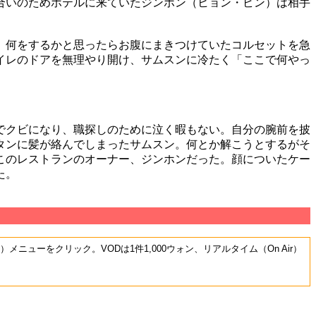
合いのためホテルに来ていたジンホン（ヒョン・ビン）は相手
 何をするかと思ったらお腹にまきつけていたコルセットを急
イレのドアを無理やり開け、サムスンに冷たく「ここで何やっ
でクビになり、職探しのために泣く暇もない。自分の腕前を披
タンに髪が絡んでしまったサムスン。何とか解こうとするがそ
このレストランのオーナー、ジンホンだった。顔についたケー
た。
D）メニューをクリック。VODは1件1,000ウォン、リアルタイム（On Air）