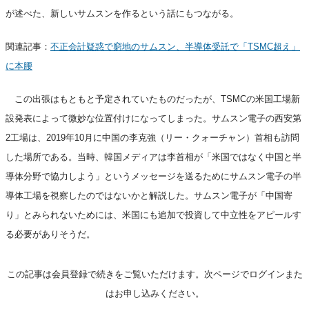
が述べた、新しいサムスンを作るという話にもつながる。
関連記事：
不正会計疑惑で窮地のサムスン、半導体受託で「TSMC超え」
に本腰
この出張はもともと予定されていたものだったが、TSMCの米国工場新
設発表によって微妙な位置付けになってしまった。サムスン電子の西安第
2工場は、2019年10月に中国の李克強（リー・クォーチャン）首相も訪問
した場所である。当時、韓国メディアは李首相が「米国ではなく中国と半
導体分野で協力しよう」というメッセージを送るためにサムスン電子の半
導体工場を視察したのではないかと解説した。サムスン電子が「中国寄
り」とみられないためには、米国にも追加で投資して中立性をアピールす
る必要がありそうだ。
この記事は会員登録で続きをご覧いただけます。次ページでログインまた
はお申し込みください。