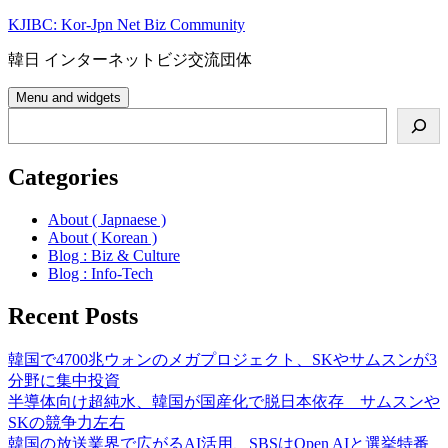
Skip
KJIBC: Kor-Jpn Net Biz Community
to
content
韓日 インターネットビジ交流団体
Menu and widgets
Search
Categories
About ( Japnaese )
About ( Korean )
Blog : Biz & Culture
Blog : Info-Tech
Recent Posts
韓国で4700兆ウォンのメガプロジェクト、SKやサムスンが3
分野に集中投資
半導体向け超純水、韓国が国産化で脱日本依存 サムスンや
SKの競争力左右
韓国の放送業界で広がるAI活用、SBSはOpen AIと選挙特番