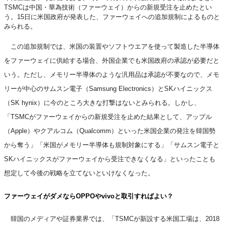
TSMCは中国・華為技術（ファーウェイ）からの新規受注を止めたとい
う。15日に米国政府が発表した、ファーウェイへの追加規制によるものと
みられる。
この追加規制では、米国の装置やソフトウエアを使って製造した半導体
をファーウェイに供給する場合、外国企業でも米国政府の承認が必要だと
いう。ただし、メモリー半導体のような汎用品は承認が不要なので、メモ
リーが中心のサムスン電子（Samsung Electronics）とSKハイニックス
（SK hynix）に今のところ大きな打撃はないとみられる。しかし、
「TSMCがファーウェイからの新規受注を止めた結果として、アップル
（Apple）やクアルコム（Qualcomm）といった米国企業の発注を韓国勢
から奪う」「米国がメモリー半導体も規制対象にする」「サムスン電子と
SKハイニックスがファーウェイから受注できなくなる」といったことも
想定して今後の戦略を立てないといけなくなった。
ファーウェイがダメならOPPOやvivoと取引すればよい？
韓国のメディアや証券業界では、「TSMCが新設する米国工場は、2018