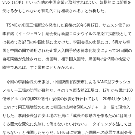
vivo（ビボ）といった他の中国企業と取引すればよい。短期的には影響を
受けるかもしれないが長期的には相殺される」と分析した。
TSMCが米国工場新設を発表した直後の20年5月17日、サムスン電子の
李在鎔（イ・ジェヨン）副会長は新型コロナウイルス感染症拡散後として
は初めて2泊3日の中国出張に出かけた。李副会長の出張には、5月から韓
国と中国の間で適用された企業人入国手続き簡素化制度によって14日間の
自宅隔離が免除された。出国時、相手国入国時、帰国時の計3回の検査で
陰性であれば、すぐ業務にとりかかれる。
今回の李副会長の出張は、中国陝西省西安市にあるNAND型フラッシュ
メモリー工場の訪問が目的だ。そのうち西安第2工場は、17年から累計150
億米ドル（約1兆6200億円）規模の投資が行われており、20年4月から5月
にかけて同工場増設のために韓国の技術者500人がチャーター便で現地入
りした。李副会長は西安工場の社員に「成長の原動力を作るためには迫り
くる巨大な変化に先制して備えないといけない」「タイミングを逃しては
ならない」と強調したそうだ。5月6日に実施した国民への謝罪で李副会長