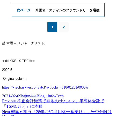
次ページ
米国オースティンのファウンドリーを増強
1
2
趙 章恩
＝
(IT
ジャー
ナリスト
)
<<NIKKEI X TECH>>
2020.5 .
-Original column
https://xtech.nikkei.com/atcl/nxt/column/18/01231/00007/
Posted
Author
Categories
2021-02-09
hajun444
Blog : Info-Tech
on
Post
Previous
Previous
不正会計疑惑で窮地のサムスン、半導体受託で
post:
「TSMC超え」に本腰
navigation
Next
Next
韓国が狙う「28年に6G商用化一番乗り」、米中分離は
post: