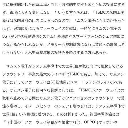
年に稼働開始した南京工場と同じく政治的中立性を装うための投資にすぎ
ず、市場に大きな変化はない」という見方もあれば、「TSMCの米国工場
新設は米国政府の圧力によるものなので、サムスン電子にも圧力があった
はず。追加規制によるファーウェイの苦戦は、一時的にサムスン電子の
5G（第5世代移動通信システム）基地局やスマートフォンのシェア増加に
つながるかもしれないが、メモリーも規制対象になれば業績への影響は避
けられない」と米中貿易摩擦の板挟みを懸念する見方もあった。
サムスン電子がシステム半導体での世界1位奪取に向けて強化している
ファウンドリー事業の最大のライバルはTSMCである。加えて、サムスン
電子にとってファーウェイは5G基地局とスマートフォンのライバルであ
る。サムスン電子に前向きな見解としては、「TSMCがファーウェイとの
取引を止めている間にサムスン電子が5nmプロセスのファウンドリーで受
注を増やし、イメージセンサーのシェアも増やせれば、システム半導体で
世界1位という目標に近づける」との分析もあった。韓国半導体協会は
「（米国の）ファーウェイ制裁が本格化すれば、OPPO（オッポ）や