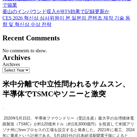
で協業
釜山のインバウンド収入がBTS効果で記録更新か
CES 2026 혁신상 심사위원이 본 일본의 콘텐츠 제작 기술 동
향 및 혁신상 수상 전략
Recent Comments
No comments to show.
Archives
Archives
米中分離で中立性問われるサムスン、
半導体でTSMCやソニーと激突
.
2020年5月15日、半導体ファウンドリー（受託生産）最大手の台湾積体電
路製造（TSMC）が約120億米ドル（約1兆3000億円）を投資して米国アリ
ゾナ州に5nmプロセスの工場を設立すると発表した。2021年に着工、2024
年に量産という計画である。5月18日付の日本経済新聞電子版によると、