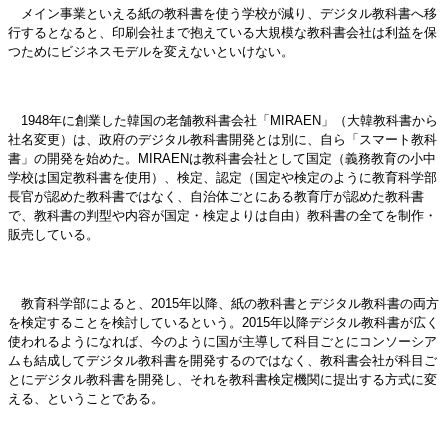
メイン事業といえる紙の教科書を使う学校が減り、デジタル教科書へ移
行するとなると、印刷会社まで抱えている大規模な教科書会社は利益を保
つためにビジネスモデルを変えないといけない。
1948年に創業した韓国の老舗教科書会社「MIRAEN」（大韓教科書から
社名変更）は、政府のデジタル教科書開発とは別に、自ら「スマート教科
書」の開発を始めた。MIRAENは教科書会社として国定（義務教育の小中
学校は国定教科書を使用）、検定、認定（国定や検定のように教育科学部
長官が認めた教科書ではなく、自治体ごとにある教育庁が認めた教科書
で、教科書の判型や内容が国定・検定よりは自由）教科書の全てを制作・
販売している。
教育科学部によると、2015年以降、紙の教科書とデジタル教科書の両方
を検定することを検討しているという。2015年以降デジタル教科書が広く
使われるようになれば、今のように国が主導して科目ごとにコンソーシア
ムも結成してデジタル教科書を開発するのではなく、教科書会社が科目ご
とにデジタル教科書を開発し、それを教科書検定機関に提出する方式に変
える、ということである。