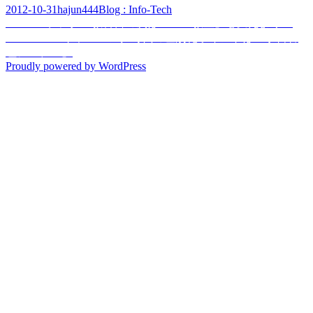
Posted
Author
Categories
2012-10-31
hajun444
Blog : Info-Tech
on
Post
Previous
Previous
デジタル教科書の次は……「教室」を変えよう！
post:
Next
Next
スマートラーニング時代の差別化ポイントは「学習管
navigation
post:
理システム」
Proudly powered by WordPress