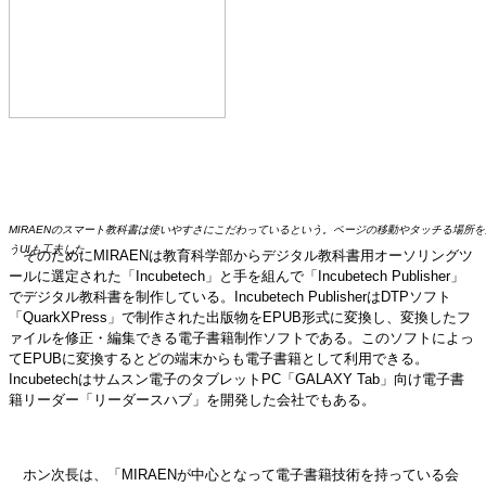
MIRAENのスマート教科書は使いやすさにこだわっているという。ページの移動やタッチる場所
うUIも工夫した
そのためにMIRAENは教育科学部からデジタル教科書用オーソリングツ
ールに選定された「Incubetech」と手を組んで「Incubetech Publisher」
でデジタル教科書を制作している。Incubetech PublisherはDTPソフト
「QuarkXPress」で制作された出版物をEPUB形式に変換し、変換したフ
ァイルを修正・編集できる電子書籍制作ソフトである。このソフトによっ
てEPUBに変換するとどの端末からも電子書籍として利用できる。
Incubetechはサムスン電子のタブレットPC「GALAXY Tab」向け電子書
籍リーダー「リーダースハブ」を開発した会社でもある。
ホン次長は、「MIRAENが中心となって電子書籍技術を持っている会