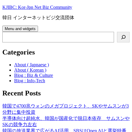
Skip
KJIBC: Kor-Jpn Net Biz Community
to
content
韓日 インターネットビジ交流団体
Menu and widgets
Search
Categories
About ( Japnaese )
About ( Korean )
Blog : Biz & Culture
Blog : Info-Tech
Recent Posts
韓国で4700兆ウォンのメガプロジェクト、SKやサムスンが3
分野に集中投資
半導体向け超純水、韓国が国産化で脱日本依存 サムスンや
SKの競争力左右
韓国の放送業界で広がるAI活用、SBSはOpen AIと選挙特番