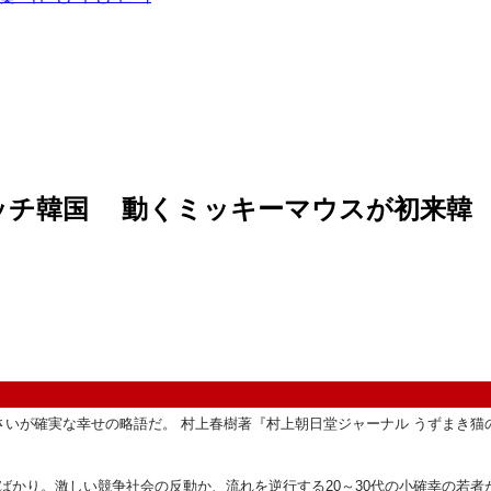
ウオッチ韓国 動くミッキーマウスが初来韓
さいが確実な幸せの略語だ。 村上春樹著『村上朝日堂ジャーナル うずまき猫
ばかり。激しい競争社会の反動か、流れを逆行する20～30代の小確幸の若者