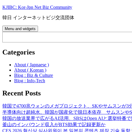
Skip
KJIBC: Kor-Jpn Net Biz Community
to
content
韓日 インターネットビジ交流団体
Menu and widgets
Search
Categories
About ( Japnaese )
About ( Korean )
Blog : Biz & Culture
Blog : Info-Tech
Recent Posts
韓国で4700兆ウォンのメガプロジェクト、SKやサムスンが3
半導体向け超純水、韓国が国産化で脱日本依存 サムスンやS
韓国の放送業界で広がるAI活用、SBSはOpen AIと選挙特番
釜山のインバウンド収入がBTS効果で記録更新か
CES 2026 혁신상 심사위원이 본 일본의 콘텐츠 제작 기술 동향