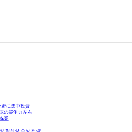
分野に集中投資
Kの競争力左右
で協業
 및 혁신상 수상 전략